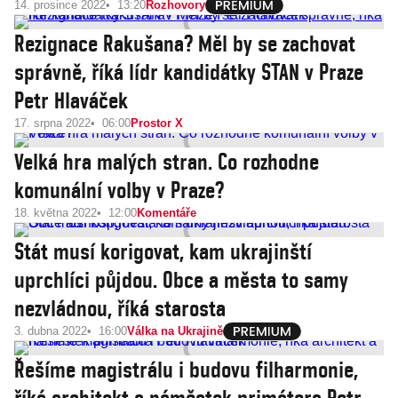
14. prosince 2022
13:20
Rozhovory
Rezignace Rakušana? Měl by se zachovat
správně, říká lídr kandidátky STAN v Praze
Petr Hlaváček
17. srpna 2022
06:00
Prostor X
Velká hra malých stran. Co rozhodne
komunální volby v Praze?
18. května 2022
12:00
Komentáře
Stát musí korigovat, kam ukrajinští
uprchlíci půjdou. Obce a města to samy
nezvládnou, říká starosta
3. dubna 2022
16:00
Válka na Ukrajině
Řešíme magistrálu i budovu filharmonie,