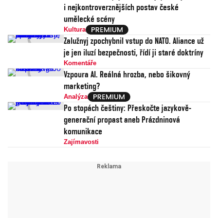
i nejkontroverznějších postav české
umělecké scény
Kultura
Zalužnyj zpochybnil vstup do NATO. Aliance už
je jen iluzí bezpečnosti, řídí ji staré doktríny
Komentáře
Vzpoura AI. Reálná hrozba, nebo šikovný
marketing?
Analýza
Po stopách češtiny: Přeskočte jazykově-
generační propast aneb Prázdninová
komunikace
Zajímavosti