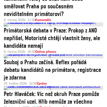
směřovat Praha po současném
neviditelném primátorovi?
9. června 2026
11:00
Komentáře
Primátorská debata v Praze: Prokop z ANO
nepřišel, Motoristé chtějí vlastnit ženy, ale
kandidáta nemají
8. června 2026
18:55
Online přenos
Souboj o Prahu začíná. Reflex pořádá
debatu kandidátů na primátora, registrace
je zdarma
20. května 2026
10:00
Zprávy
Petr Hlaváček: Víc než okruh Praze pomůže
železniční uzel. Hřib nemůže za všechno