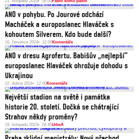
21. listopadu 2025
16:00
Padni komu padni
ANO v pohybu. Po Jourové odchází
Macháček a europoslanec Hlaváček s
kohoutem Silverem. Kdo bude další?
16. července 2024
12:00
Komentáře
ANO v dresu Agrofertu. Babišův „nejlepší“
europoslanec Hlaváček ohrožuje dohodu s
Ukrajinou
22. dubna 2024
12:00
Komentáře
Největší stadion na světě i památka
historie 20. století. Dočká se chátrající
Strahov někdy proměny?
19. listopadu 2023
18:45
UrbeX
Praha zklidní magistrálu: Nový přechod,