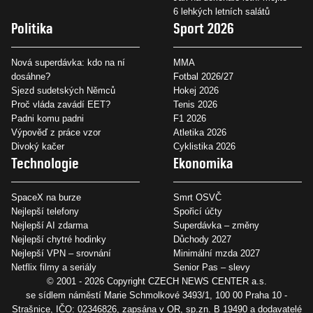
6 lehkých letních salátů
Politika
Sport 2026
Nová superdávka: kdo na ní
MMA
dosáhne?
Fotbal 2026/27
Sjezd sudetských Němců
Hokej 2026
Proč vláda zavádí EET?
Tenis 2026
Padni komu padni
F1 2026
Výpověď z práce vzor
Atletika 2026
Divoký kačer
Cyklistika 2026
Technologie
Ekonomika
SpaceX na burze
Smrt OSVČ
Nejlepší telefony
Spořicí účty
Nejlepší AI zdarma
Superdávka – změny
Nejlepší chytré hodinky
Důchody 2027
Nejlepší VPN – srovnání
Minimální mzda 2027
Netflix filmy a seriály
Senior Pas – slevy
© 2001 - 2026 Copyright
CZECH NEWS CENTER a.s.
se sídlem náměstí Marie Schmolkové 3493/1, 100 00 Praha 10 -
Strašnice, IČO: 02346826, zapsána v OR, sp.zn. B 19490 a dodavatelé