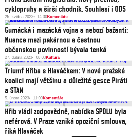
cyklopruhy a širší chodník. Souhlasí i ODS
25. května 2023
14:30
Komentáře
Gumácká i mazácká vojna a nebozí bažanti:
Nuance mezi pakárnou a čestnou
občanskou povinností bývala tenká
27. dubna 2023
08:00
Kultura
Triumf Hřiba s Hlaváčkem: V nové pražské
koalici mají většinu a důležité gesce Piráti
a STAN
5. února 2023
11:00
Komentáře
Hřib vládl zodpovědně, nabídka SPOLU byla
neférová. V Praze vzniká opoziční smlouva,
říká Hlaváček