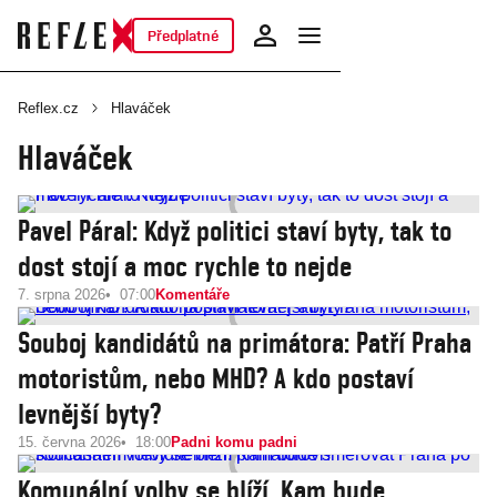
Předplatné
Reflex.cz
Hlaváček
Hlaváček
Pavel Páral: Když politici staví byty, tak to
dost stojí a moc rychle to nejde
7. srpna 2026
07:00
Komentáře
Souboj kandidátů na primátora: Patří Praha
motoristům, nebo MHD? A kdo postaví
levnější byty?
15. června 2026
18:00
Padni komu padni
Komunální volby se blíží. Kam bude