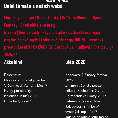
Další témata z našich webů
Moje Psychologie
Blesk Tlapky
Hráči na Blesku
iSport
Fantasy
Spotřebitelské testy
Blesku
Nemovitosti
Psychologika - podcast rozbíjející
psychologické mýty
Fotbalové přestupy ONLINE
Eventový
prostor Level 9
OKTAGON 92: Szabová vs. Pudilová
Chance Liga
2026/27
Aktuálně
Léto 2026
Epicentrum
Karlovarský filmový festival
Neštovice: příznaky, léčba
2026
V čem jezdí Yamal a Mesii?
Znamení, že jste potkali
Kvízy pro seniory
někoho z minulého života
Kalendář úplňků 2026
Astronomické úkazy 2026:
Co je bodycount?
zatmění slunce a další
Jak obléci miminko při
vysokých teplotách?
Jak na dokonalé letní mojito