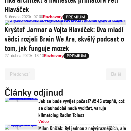
říká architekt a náměstek primátora Petr
Hlaváček
6. června 2020
07:00
Rozhovory
Kryštof Jarmar a Vojta Hlaváček: Dva mladí
vědci rozjeli Brain We Are, skvělý podcast o
tom, jak funguje mozek
27. dubna 2020
18:10
Rozhovory
Předchozí
Další
Články odjinud
Jak se bude vyvíjet počasí? Až 45 stupňů, což
se dlouhodobě nedá vydržet, varuje
klimatolog Radim Tolasz
Video
Milan Knížák: Byl jednou z nejvýraznějších, ale