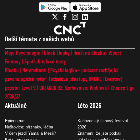
Další témata z našich webů
Moje Psychologie
Blesk Tlapky
Hráči na Blesku
iSport
Fantasy
Spotřebitelské testy
Blesku
Nemovitosti
Psychologika - podcast rozbíjející
psychologické mýty
Fotbalové přestupy ONLINE
Eventový
prostor Level 9
OKTAGON 92: Szabová vs. Pudilová
Chance Liga
2026/27
Aktuálně
Léto 2026
Epicentrum
Karlovarský filmový festival
Neštovice: příznaky, léčba
2026
V čem jezdí Yamal a Mesii?
Znamení, že jste potkali
Kvízy pro seniory
někoho z minulého života