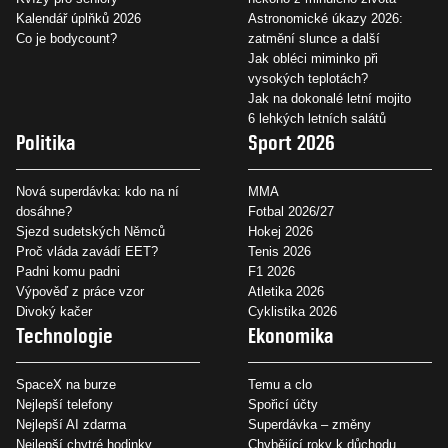
Kalendář úplňků 2026
Astronomické úkazy 2026:
Co je bodycount?
zatmění slunce a další
Jak obléci miminko při
vysokých teplotách?
Jak na dokonalé letní mojito
6 lehkých letních salátů
Politika
Sport 2026
Nová superdávka: kdo na ní
MMA
dosáhne?
Fotbal 2026/27
Sjezd sudetských Němců
Hokej 2026
Proč vláda zavádí EET?
Tenis 2026
Padni komu padni
F1 2026
Výpověď z práce vzor
Atletika 2026
Divoký kačer
Cyklistika 2026
Technologie
Ekonomika
SpaceX na burze
Temu a clo
Nejlepší telefony
Spořicí účty
Nejlepší AI zdarma
Superdávka – změny
Nejlepší chytré hodinky
Chybějící roky k důchodu