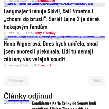
24. června 2020
08:30
Zajímavosti
Langmajer trénuje Slávii, čelí #metoo i
„chcaní do bruslí“. Seriál Lajna 2 je dárek
hokejovým fandům
25. září 2019
12:00
Filmy a seriály
Hana Vagnerová: Dnes bych umřela, snad
jsem anorexii překonala. Lidi tu nemají
zábrany vás veřejně soudit
28. června 2019
06:00
Prostor X
Předchozí
Další
Články odjinud
Kandidatura Karla Řehky do Senátu budí
pozdvižení. Ministr Zůna ho kritizuje,