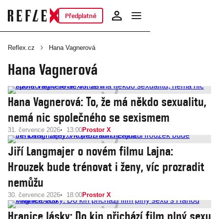
Předplatné
Reflex.cz
Hana Vagnerová
Hana Vagnerová
Hana Vagnerová: To, že má někdo sexualitu,
nemá nic společného se sexismem
31. července 2026
13:00
Prostor X
Jiří Langmajer o novém filmu Lajna:
Hrouzek bude trénovat i ženy, víc prozradit
nemůžu
30. července 2026
18:00
Prostor X
Hranice lásky: Do kin přichází film plný sexu