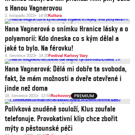
s Hanou Vagnerovou
2. listopadu 2022
14:00
Kultura
Hana Vagnerová o snímku Hranice lásky a o
polyamorii: Kdo dneska co s kým dělal a
jaké to bylo. Na férovku!
4. července 2022
14:20
Festival Karlovy Vary
Hana Vagnerová: Dělá mi dobře ta svoboda,
fakt, že mám možnosti a dveře otevřené i
jinde než doma
18. července 2021
13:55
Rozhovory
Polívková znuděně souloží, Klus zoufale
telefonuje. Provokativní klip chce zbořit
mýty o pěstounské péči