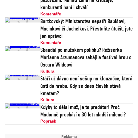
konkurenti haní i chválí
Komentáře
Bartkovský: Ministerstva nepatří Babišovi,
Macinkovi či Juchelkovi. Přestaňte útočit, jste
jen správci
Komentáře
Skandál po mužském polibku? Režisérka
Marianna Arzumanova zahájila festival hrou o
Oscaru Wildeovi
Kultura
Stáří už dávno není sešup na klouzačce, která
ústí do hrobu. Kdy se dnes člověk stává
kmetem?
Kultura
Kdyby to dělal muž, je to predátor! Proč
Madonně prochází o 30 let mladší milenci?
Poprask