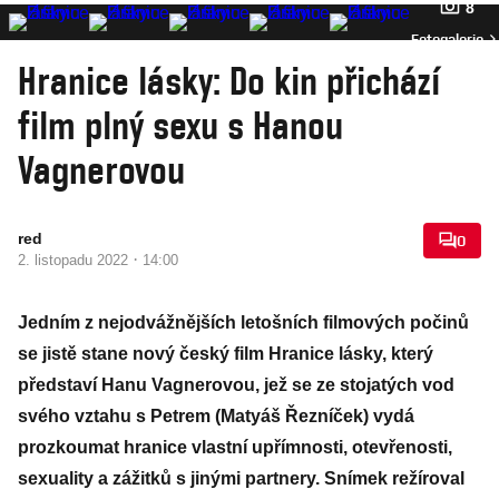
8
Fotogalerie
Hranice lásky: Do kin přichází
film plný sexu s Hanou
Vagnerovou
red
0
·
2. listopadu 2022
14:00
Jedním z nejodvážnějších letošních filmových počinů
se jistě stane nový český film Hranice lásky, který
představí Hanu Vagnerovou, jež se ze stojatých vod
svého vztahu s Petrem (Matyáš Řezníček) vydá
prozkoumat hranice vlastní upřímnosti, otevřenosti,
sexuality a zážitků s jinými partnery. Snímek režíroval