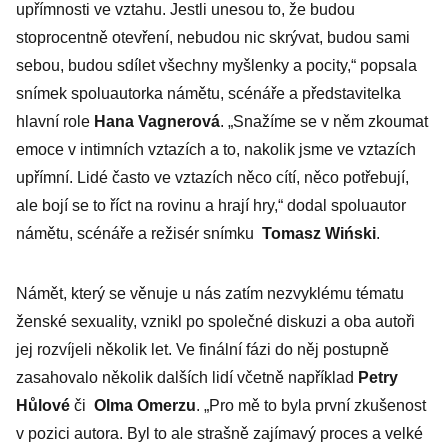
upřímnosti ve vztahu. Jestli unesou to, že budou
stoprocentně otevření, nebudou nic skrývat, budou sami
sebou, budou sdílet všechny myšlenky a pocity,“ popsala
snímek spoluautorka námětu, scénáře a představitelka
hlavní role
Hana Vagnerová
. „Snažíme se v něm zkoumat
emoce v intimních vztazích a to, nakolik jsme ve vztazích
upřímní. Lidé často ve vztazích něco cítí, něco potřebují,
ale bojí se to říct na rovinu a hrají hry,“ dodal spoluautor
námětu, scénáře a režisér snímku
Tomasz Wiński
.
Námět, který se věnuje u nás zatím nezvyklému tématu
ženské sexuality, vznikl po společné diskuzi a oba autoři
jej rozvíjeli několik let. Ve finální fázi do něj postupně
zasahovalo několik dalších lidí včetně například
Petry
Hůlové
či
Olma Omerzu
. „Pro mě to byla první zkušenost
v pozici autora. Byl to ale strašně zajímavý proces a velké