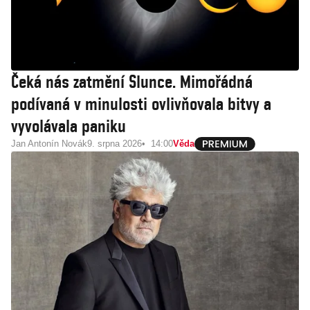
Čeká nás zatmění Slunce. Mimořádná
podívaná v minulosti ovlivňovala bitvy a
vyvolávala paniku
Jan Antonín Novák
9. srpna 2026
14:00
Věda