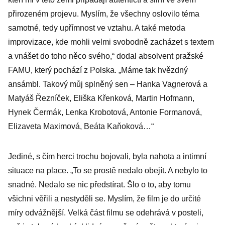
jaké to bylo. Na
přirozeném projevu. Myslím, že všechny oslovilo téma
férovku!
samotné, tedy upřímnost ve vztahu. A také metoda
improvizace, kde mohli velmi svobodně zacházet s textem
a vnášet do toho něco svého,“ dodal absolvent pražské
FAMU, který pochází z Polska. „Máme tak hvězdný
ansámbl. Takový můj splněný sen – Hanka Vagnerová a
Matyáš Řezníček, Eliška Křenková, Martin Hofmann,
Hynek Čermák, Lenka Krobotová, Antonie Formanová,
Elizaveta Maximová, Beáta Kaňoková…“
Jediné, s čím herci trochu bojovali, byla nahota a intimní
situace na place. „To se prostě nedalo obejít. A nebylo to
snadné. Nedalo se nic předstírat. Šlo o to, aby tomu
všichni věřili a nestyděli se. Myslím, že film je do určité
míry odvážnější. Velká část filmu se odehrává v posteli,