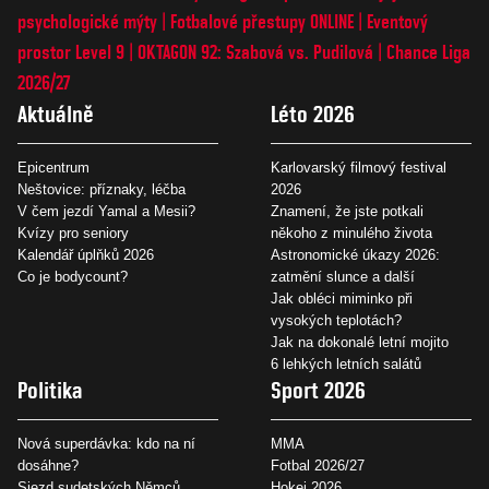
psychologické mýty
Fotbalové přestupy ONLINE
Eventový
prostor Level 9
OKTAGON 92: Szabová vs. Pudilová
Chance Liga
2026/27
Aktuálně
Léto 2026
Epicentrum
Karlovarský filmový festival
Neštovice: příznaky, léčba
2026
V čem jezdí Yamal a Mesii?
Znamení, že jste potkali
Kvízy pro seniory
někoho z minulého života
Kalendář úplňků 2026
Astronomické úkazy 2026:
Co je bodycount?
zatmění slunce a další
Jak obléci miminko při
vysokých teplotách?
Jak na dokonalé letní mojito
6 lehkých letních salátů
Politika
Sport 2026
Nová superdávka: kdo na ní
MMA
dosáhne?
Fotbal 2026/27
Sjezd sudetských Němců
Hokej 2026