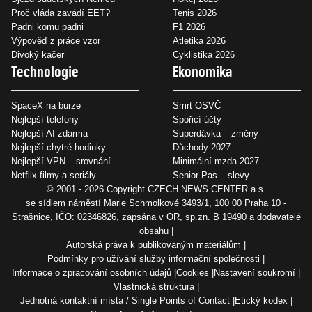
Proč vláda zavádí EET?
Tenis 2026
Padni komu padni
F1 2026
Výpověď z práce vzor
Atletika 2026
Divoký kačer
Cyklistika 2026
Technologie
Ekonomika
SpaceX na burze
Smrt OSVČ
Nejlepší telefony
Spořicí účty
Nejlepší AI zdarma
Superdávka – změny
Nejlepší chytré hodinky
Důchody 2027
Nejlepší VPN – srovnání
Minimální mzda 2027
Netflix filmy a seriály
Senior Pas – slevy
© 2001 - 2026 Copyright
CZECH NEWS CENTER a.s.
se sídlem náměstí Marie Schmolkové 3493/1, 100 00 Praha 10 -
Strašnice, IČO: 02346826, zapsána v OR, sp.zn. B 19490 a dodavatelé
obsahu
Autorská práva k publikovaným materiálům
Podmínky pro užívání služby informační společnosti
Informace o zpracování osobních údajů
Cookies
Nastavení soukromí
Vlastnická struktura
Jednotná kontaktní místa / Single Points of Contact
Etický kodex