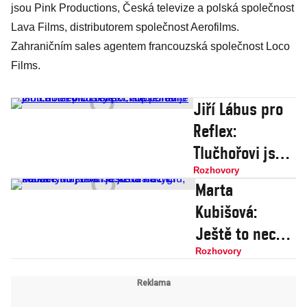
jsou Pink Productions, Česká televize a polská společnost
Lava Films, distributorem společnost Aerofilms.
Zahraničním sales agentem francouzská společnost Loco
Films.
Jiří Lábus pro
Reflex:
Tlučhořovi jsou
bolševičtí
Rozhovory
Marta
zmetci, ale
Kubišová:
pořád je v nich
Ještě to nechci
něco lidsky
zabalit. Můj
Rozhovory
pochopitelného
život je jízda na
tygru, na