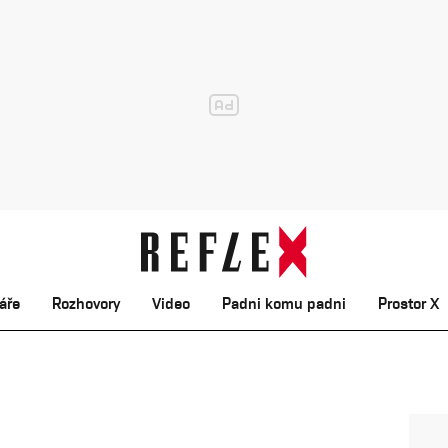
áře
Rozhovory
Video
Padni komu padni
Prostor X