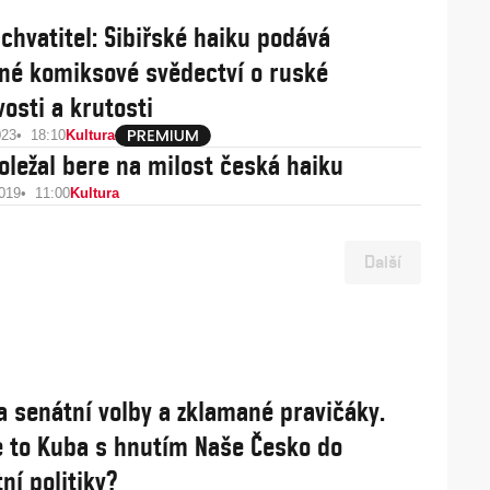
chvatitel: Sibiřské haiku podává
né komiksové svědectví o ruské
vosti a krutosti
023
18:10
Kultura
Doležal bere na milost česká haiku
2019
11:00
Kultura
Další
a senátní volby a zklamané pravičáky.
 to Kuba s hnutím Naše Česko do
ní politiky?