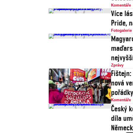
Komentáře
Více lá
Pride, 
Fotogalerie
Magyaro
maďarsk
nejvyšš
Zprávy
Fištejn
nová ve
pořádk
Komentáře
Český k
díla um
Německ