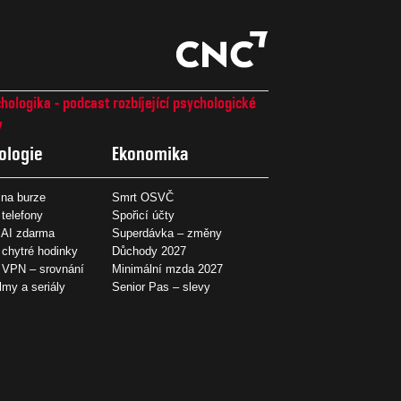
hologika - podcast rozbíjející psychologické
7
ologie
Ekonomika
na burze
Smrt OSVČ
 telefony
Spořicí účty
 AI zdarma
Superdávka – změny
 chytré hodinky
Důchody 2027
í VPN – srovnání
Minimální mzda 2027
ilmy a seriály
Senior Pas – slevy