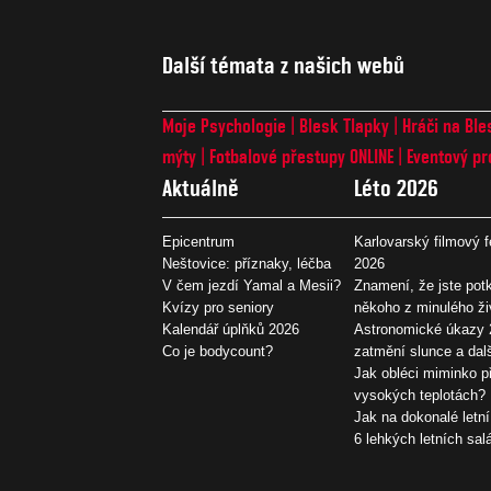
Další témata z našich webů
Moje Psychologie
Blesk Tlapky
Hráči na Ble
mýty
Fotbalové přestupy ONLINE
Eventový pr
Aktuálně
Léto 2026
Epicentrum
Karlovarský filmový f
Neštovice: příznaky, léčba
2026
V čem jezdí Yamal a Mesii?
Znamení, že jste potk
Kvízy pro seniory
někoho z minulého ži
Kalendář úplňků 2026
Astronomické úkazy 
Co je bodycount?
zatmění slunce a dal
Jak obléci miminko př
vysokých teplotách?
Jak na dokonalé letní
6 lehkých letních sal