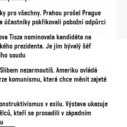
sky pro všechny. Prahou prošel Prague
na účastníky pokřikovali pobožní odpůrci
va Tisza nominovala kandidáta na
ého prezidenta. Je jím bývalý šéf
ího soudu
: Slibem nezarmoutíš. Ameriku ovládá
rze komunismu, která chce měnit zajeté
y
onstruktivismus v exilu. Výstava ukazuje
ělců, kteří se prosadili v západním
u