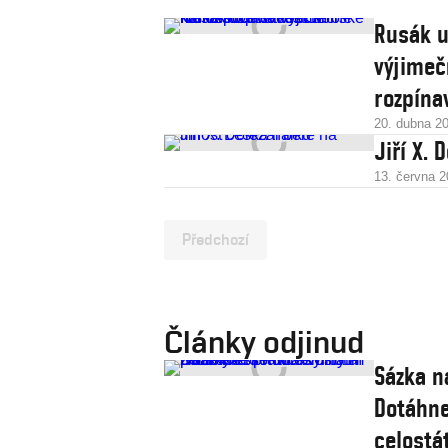
Rusák u
výjimeč
rozpína
20. dubna 2
Jiří X. 
13. června 
Předchozí
Články odjinud
Sázka n
Dotáhne
celostát