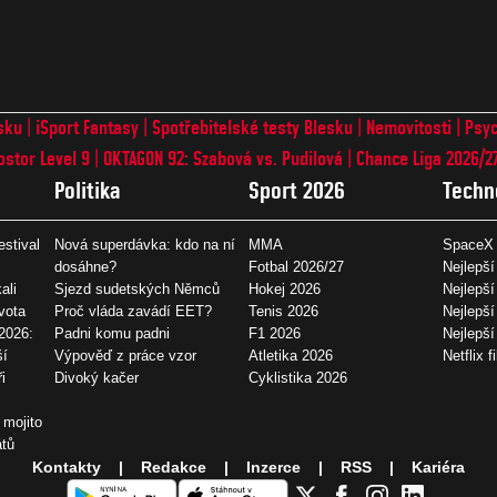
sku
iSport Fantasy
Spotřebitelské testy Blesku
Nemovitosti
Psyc
ostor Level 9
OKTAGON 92: Szabová vs. Pudilová
Chance Liga 2026/2
Politika
Sport 2026
Techn
estival
Nová superdávka: kdo na ní
MMA
SpaceX 
dosáhne?
Fotbal 2026/27
Nejlepší
ali
Sjezd sudetských Němců
Hokej 2026
Nejlepší
vota
Proč vláda zavádí EET?
Tenis 2026
Nejlepší
2026:
Padni komu padni
F1 2026
Nejlepš
ší
Výpověď z práce vzor
Atletika 2026
Netflix f
i
Divoký kačer
Cyklistika 2026
 mojito
átů
Kontakty
Redakce
Inzerce
RSS
Kariéra