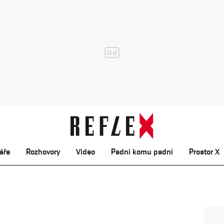
áře
Rozhovory
Video
Padni komu padni
Prostor X