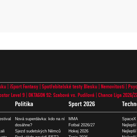
sku
iSport Fantasy
Spotřebitelské testy Blesku
Nemovitosti
Psyc
ostor Level 9
OKTAGON 92: Szabová vs. Pudilová
Chance Liga 2026/2
Politika
Sport 2026
Techn
estival
Nová superdávka: kdo na ní
MMA
SpaceX 
dosáhne?
Fotbal 2026/27
Nejlepší
ali
Sjezd sudetských Němců
Hokej 2026
Nejlepší