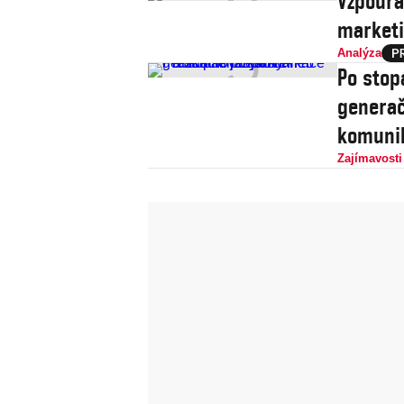
Vzpoura
market
Analýza
Po stop
generač
komuni
Zajímavosti