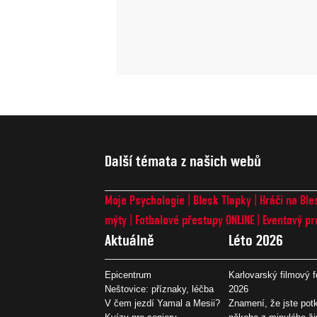
Další témata z našich webů
Moje Psychologie
Blesk Tlapky
Hráči na Ble
mýty
Fotbalové přestupy ONLINE
Eventový pr
Aktuálně
Léto 2026
Epicentrum
Karlovarský filmový f
Neštovice: příznaky, léčba
2026
V čem jezdí Yamal a Mesii?
Znamení, že jste potk