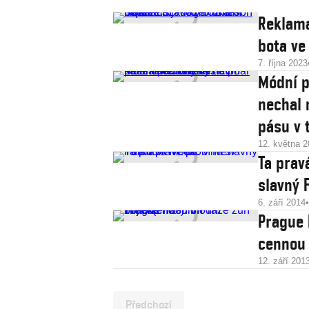
Reklama
bota ve
7. října 2023
Módní p
nechal 
pásu v 
12. května 
Ta prav
slavný 
6. září 2014
Prague 
cennou
12. září 201
Předchozí