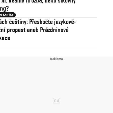
 AI. Reálná hrozba, nebo šikovný
ing?
ách češtiny: Přeskočte jazykově-
ní propast aneb Prázdninová
kace