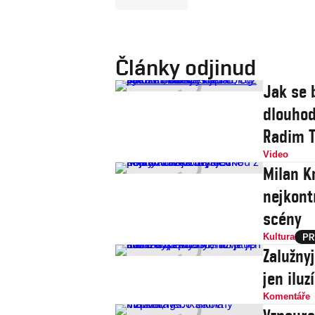
Články odjinud
Jak se 
dlouhod
Radim T
Video
Milan Kn
nejkont
scény
Kultura
Zalužny
jen iluz
Komentáře