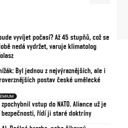
bude vyvíjet počasí? Až 45 stupňů, což se
obě nedá vydržet, varuje klimatolog
olasz
ížák: Byl jednou z nejvýraznějších, ale i
roverznějších postav české umělecké
j zpochybnil vstup do NATO. Aliance už je
í bezpečnosti, řídí ji staré doktríny