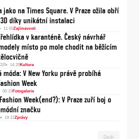
 jako na Times Square. V Praze ožila obří
 3D díky unikátní instalaci
11:00
Zajímavosti
řehlídka v karanténě. Český návrhář
modely místo po mole chodit na běžícím
tělocvičně
2020
14:20
Kultura
á móda: V New Yorku právě probíhá
Fashion Week
00:15
Fotogalerie
Fashion Week(end?): V Praze zuří boj o
 módní značku
3
19:22
Zprávy
Další