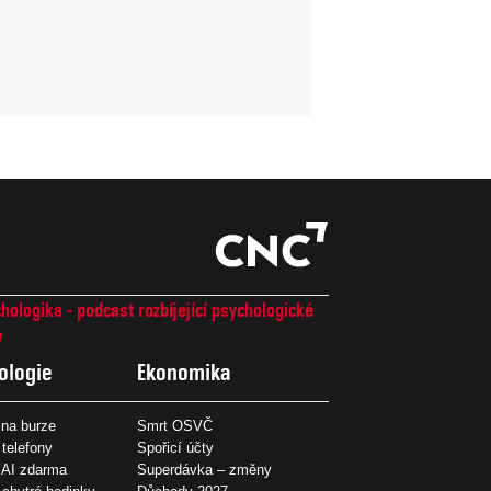
hologika - podcast rozbíjející psychologické
7
ologie
Ekonomika
na burze
Smrt OSVČ
 telefony
Spořicí účty
 AI zdarma
Superdávka – změny