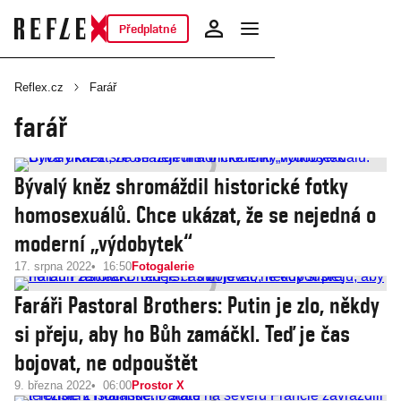
Předplatné
Reflex.cz
Farář
farář
Bývalý kněz shromáždil historické fotky
homosexuálů. Chce ukázat, že se nejedná o
moderní „výdobytek“
17. srpna 2022
16:50
Fotogalerie
Faráři Pastoral Brothers: Putin je zlo, někdy
si přeju, aby ho Bůh zamáčkl. Teď je čas
bojovat, ne odpouštět
9. března 2022
06:00
Prostor X