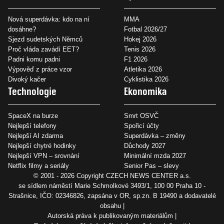
Nová superdávka: kdo na ní
MMA
dosáhne?
Fotbal 2026/27
Sjezd sudetských Němců
Hokej 2026
Proč vláda zavádí EET?
Tenis 2026
Padni komu padni
F1 2026
Výpověď z práce vzor
Atletika 2026
Divoký kačer
Cyklistika 2026
Technologie
Ekonomika
SpaceX na burze
Smrt OSVČ
Nejlepší telefony
Spořicí účty
Nejlepší AI zdarma
Superdávka – změny
Nejlepší chytré hodinky
Důchody 2027
Nejlepší VPN – srovnání
Minimální mzda 2027
Netflix filmy a seriály
Senior Pas – slevy
© 2001 - 2026 Copyright
CZECH NEWS CENTER a.s.
se sídlem náměstí Marie Schmolkové 3493/1, 100 00 Praha 10 -
Strašnice, IČO: 02346826, zapsána v OR, sp.zn. B 19490 a dodavatelé
obsahu
Autorská práva k publikovaným materiálům