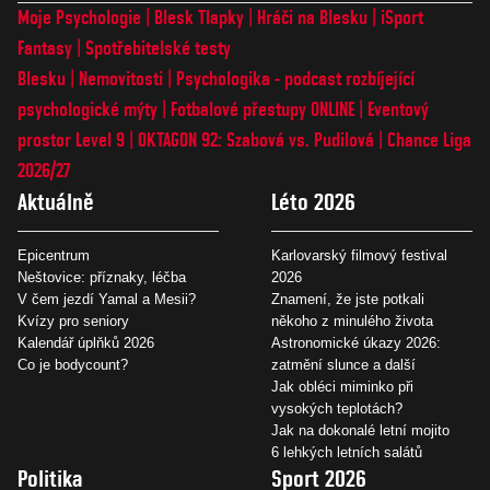
Moje Psychologie
Blesk Tlapky
Hráči na Blesku
iSport
Fantasy
Spotřebitelské testy
Blesku
Nemovitosti
Psychologika - podcast rozbíjející
psychologické mýty
Fotbalové přestupy ONLINE
Eventový
prostor Level 9
OKTAGON 92: Szabová vs. Pudilová
Chance Liga
2026/27
Aktuálně
Léto 2026
Epicentrum
Karlovarský filmový festival
Neštovice: příznaky, léčba
2026
V čem jezdí Yamal a Mesii?
Znamení, že jste potkali
Kvízy pro seniory
někoho z minulého života
Kalendář úplňků 2026
Astronomické úkazy 2026:
Co je bodycount?
zatmění slunce a další
Jak obléci miminko při
vysokých teplotách?
Jak na dokonalé letní mojito
6 lehkých letních salátů
Politika
Sport 2026