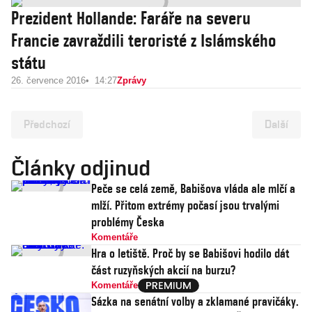
Prezident Hollande: Faráře na severu
Francie zavraždili teroristé z Islámského
státu
26. července 2016
14:27
Zprávy
Předchozí
Další
Články odjinud
Peče se celá země, Babišova vláda ale mlčí a
mlží. Přitom extrémy počasí jsou trvalými
problémy Česka
Komentáře
Hra o letiště. Proč by se Babišovi hodilo dát
část ruzyňských akcií na burzu?
Komentáře
Sázka na senátní volby a zklamané pravičáky.