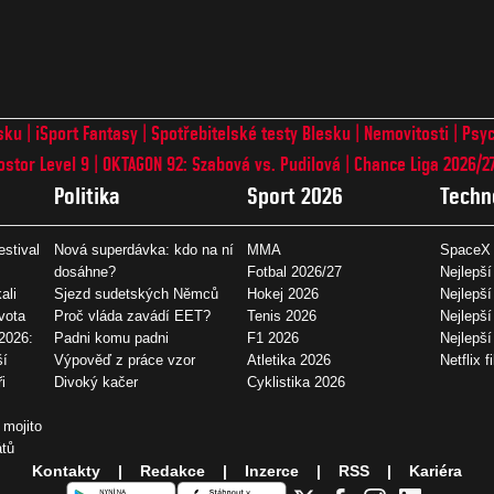
sku
iSport Fantasy
Spotřebitelské testy Blesku
Nemovitosti
Psyc
ostor Level 9
OKTAGON 92: Szabová vs. Pudilová
Chance Liga 2026/2
Politika
Sport 2026
Techn
estival
Nová superdávka: kdo na ní
MMA
SpaceX 
dosáhne?
Fotbal 2026/27
Nejlepší
ali
Sjezd sudetských Němců
Hokej 2026
Nejlepší
vota
Proč vláda zavádí EET?
Tenis 2026
Nejlepší
2026:
Padni komu padni
F1 2026
Nejlepš
ší
Výpověď z práce vzor
Atletika 2026
Netflix f
i
Divoký kačer
Cyklistika 2026
 mojito
átů
Kontakty
Redakce
Inzerce
RSS
Kariéra