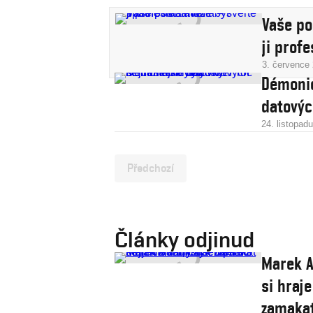
Vaše po
ji prof
3. července
Démonic
datovýc
24. listopad
Předchozí
Články odjinud
Marek A
si hraje
zamaka