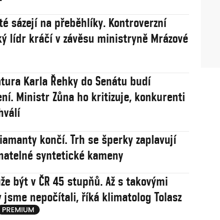
té sázejí na přeběhlíky. Kontroverzní
ý lídr kráčí v závěsu ministryně Mrázové
tura Karla Řehky do Senátu budí
ní. Ministr Zůna ho kritizuje, konkurenti
hválí
iamanty končí. Trh se šperky zaplavují
natelné syntetické kameny
že být v ČR 45 stupňů. Až s takovými
 jsme nepočítali, říká klimatolog Tolasz