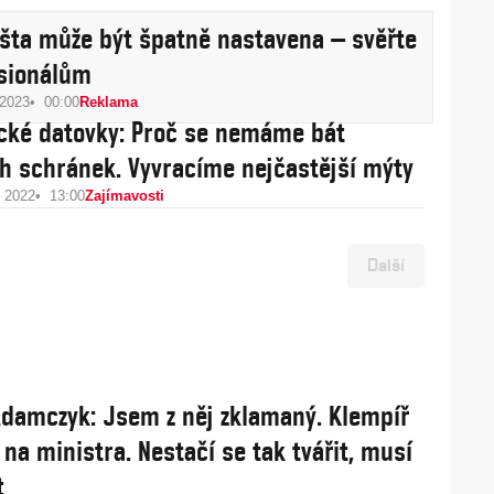
šta může být špatně nastavena – svěřte
esionálům
 2023
00:00
Reklama
ké datovky: Proč se nemáme bát
h schránek. Vyvracíme nejčastější mýty
u 2022
13:00
Zajímavosti
Další
damczyk: Jsem z něj zklamaný. Klempíř
 na ministra. Nestačí se tak tvářit, musí
t