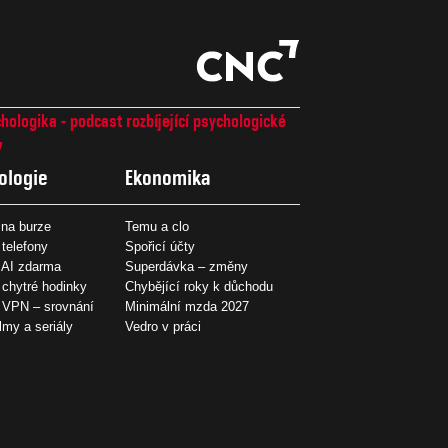
hologika - podcast rozbíjející psychologické
7
ologie
Ekonomika
na burze
Temu a clo
 telefony
Spořicí účty
 AI zdarma
Superdávka – změny
 chytré hodinky
Chybějící roky k důchodu
í VPN – srovnání
Minimální mzda 2027
ilmy a seriály
Vedro v práci