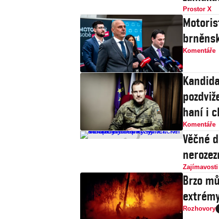
Prostor X
Motoris
brněnsk
Komentáře
Kandida
pozdviže
haní i c
Komentáře
Věčné d
nerozez
Zajímavosti
Brzo mů
extrémy
Rozhovory