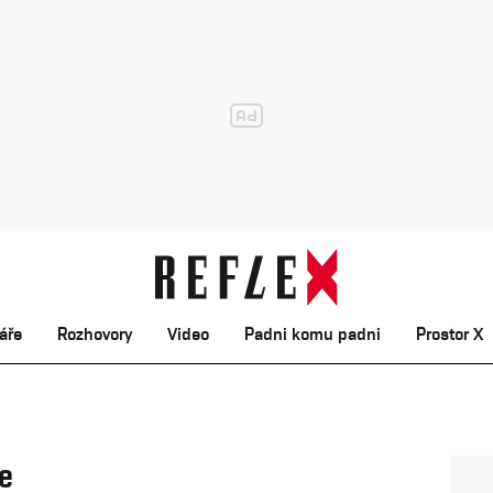
áře
Rozhovory
Video
Padni komu padni
Prostor X
e