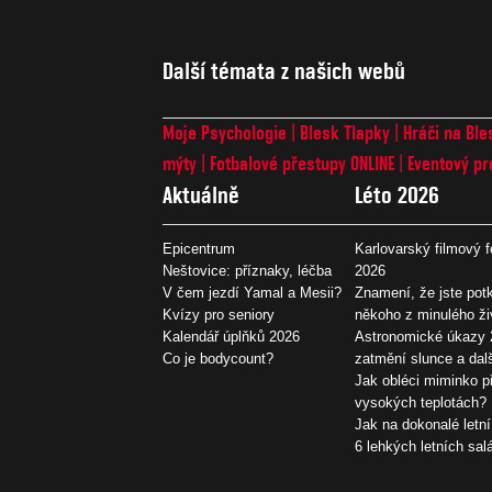
Další témata z našich webů
Moje Psychologie
Blesk Tlapky
Hráči na Ble
mýty
Fotbalové přestupy ONLINE
Eventový pr
Aktuálně
Léto 2026
Epicentrum
Karlovarský filmový f
Neštovice: příznaky, léčba
2026
V čem jezdí Yamal a Mesii?
Znamení, že jste potk
Kvízy pro seniory
někoho z minulého ži
Kalendář úplňků 2026
Astronomické úkazy 
Co je bodycount?
zatmění slunce a dal
Jak obléci miminko př
vysokých teplotách?
Jak na dokonalé letní
6 lehkých letních sal