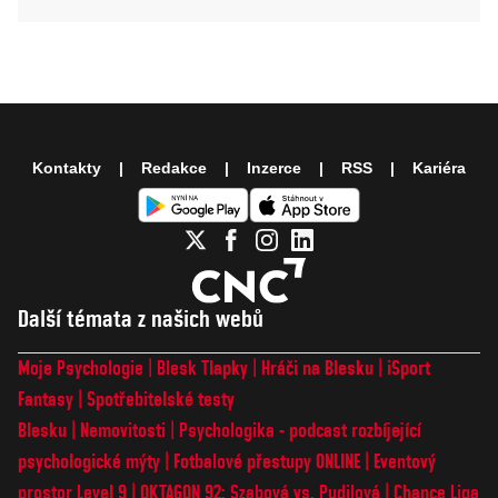
Kontakty
Redakce
Inzerce
RSS
Kariéra
Další témata z našich webů
Moje Psychologie
Blesk Tlapky
Hráči na Blesku
iSport
Fantasy
Spotřebitelské testy
Blesku
Nemovitosti
Psychologika - podcast rozbíjející
psychologické mýty
Fotbalové přestupy ONLINE
Eventový
prostor Level 9
OKTAGON 92: Szabová vs. Pudilová
Chance Liga