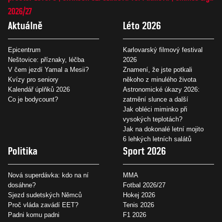
2026/27
Aktuálně
Léto 2026
Epicentrum
Karlovarský filmový festival
Neštovice: příznaky, léčba
2026
V čem jezdí Yamal a Mesii?
Znamení, že jste potkali
Kvízy pro seniory
někoho z minulého života
Kalendář úplňků 2026
Astronomické úkazy 2026:
Co je bodycount?
zatmění slunce a další
Jak obléci miminko při
vysokých teplotách?
Jak na dokonalé letní mojito
6 lehkých letních salátů
Politika
Sport 2026
Nová superdávka: kdo na ní
MMA
dosáhne?
Fotbal 2026/27
Sjezd sudetských Němců
Hokej 2026
Proč vláda zavádí EET?
Tenis 2026
Padni komu padni
F1 2026