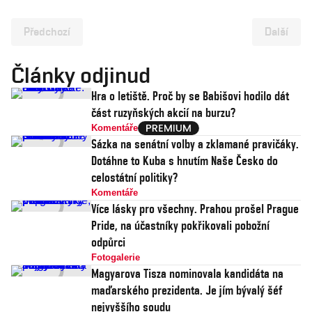
Předchozí
Další
Články odjinud
Hra o letiště. Proč by se Babišovi hodilo dát
část ruzyňských akcií na burzu?
Komentáře
Sázka na senátní volby a zklamané pravičáky.
Dotáhne to Kuba s hnutím Naše Česko do
celostátní politiky?
Komentáře
Více lásky pro všechny. Prahou prošel Prague
Pride, na účastníky pokřikovali pobožní
odpůrci
Fotogalerie
Magyarova Tisza nominovala kandidáta na
maďarského prezidenta. Je jím bývalý šéf
nejvyššího soudu