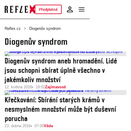
Předplatné
Reflex.cz
Diogenův syndrom
Diogenův syndrom
Diogenův syndrom aneb hromadění. Lidé
jsou schopni sbírat úplně všechno v
jakémkoliv množství
12. května 2018
19:02
Zajímavosti
Křečkování: Sbírání starých krámů v
nesmyslném množství může být duševní
porucha
23. dubna 2016
07:00
Věda