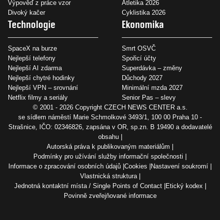
Výpověď z práce vzor
Atletika 2026
Divoký kačer
Cyklistika 2026
Technologie
Ekonomika
SpaceX na burze
Smrt OSVČ
Nejlepší telefony
Spořicí účty
Nejlepší AI zdarma
Superdávka – změny
Nejlepší chytré hodinky
Důchody 2027
Nejlepší VPN – srovnání
Minimální mzda 2027
Netflix filmy a seriály
Senior Pas – slevy
© 2001 - 2026 Copyright
CZECH NEWS CENTER a.s.
se sídlem náměstí Marie Schmolkové 3493/1, 100 00 Praha 10 -
Strašnice, IČO: 02346826, zapsána v OR, sp.zn. B 19490 a dodavatelé
obsahu
Autorská práva k publikovaným materiálům
Podmínky pro užívání služby informační společnosti
Informace o zpracování osobních údajů
Cookies
Nastavení soukromí
Vlastnická struktura
Jednotná kontaktní místa / Single Points of Contact
Etický kodex
Povinně zveřejňované informace