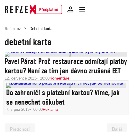
Předplatné
Reflex.cz
Debetní karta
debetní karta
Pavel Páral: Proč restaurace odmítají platby
kartou? Není za tím jen dávno zrušená EET
12. července 2023
18:00
Komentáře
Do zahraničí s platební kartou? Víme, jak
se nenechat oškubat
7. srpna 2019
00:00
Reklama
Předchozí
Další