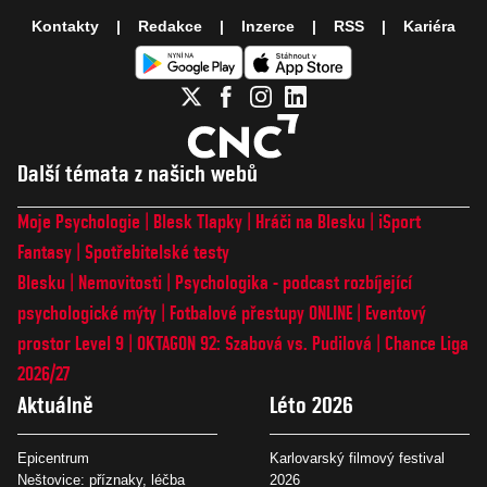
Kontakty
Redakce
Inzerce
RSS
Kariéra
Další témata z našich webů
Moje Psychologie
Blesk Tlapky
Hráči na Blesku
iSport
Fantasy
Spotřebitelské testy
Blesku
Nemovitosti
Psychologika - podcast rozbíjející
psychologické mýty
Fotbalové přestupy ONLINE
Eventový
prostor Level 9
OKTAGON 92: Szabová vs. Pudilová
Chance Liga
2026/27
Aktuálně
Léto 2026
Epicentrum
Karlovarský filmový festival
Neštovice: příznaky, léčba
2026