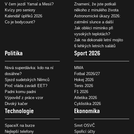
V čem jezdí Yamal a Mesii?
Znamení, že jste potkali
Kvízy pro seniory
někoho z minulého života
Kalendář úplňků 2026
Astronomické úkazy 2026:
Co je bodycount?
zatmění slunce a další
Jak obléci miminko při
vysokých teplotách?
Jak na dokonalé letní mojito
6 lehkých letních salátů
Politika
Sport 2026
Nová superdávka: kdo na ní
MMA
dosáhne?
Fotbal 2026/27
Sjezd sudetských Němců
Hokej 2026
Proč vláda zavádí EET?
Tenis 2026
Padni komu padni
F1 2026
Výpověď z práce vzor
Atletika 2026
Divoký kačer
Cyklistika 2026
Technologie
Ekonomika
SpaceX na burze
Smrt OSVČ
Nejlepší telefony
Spořicí účty