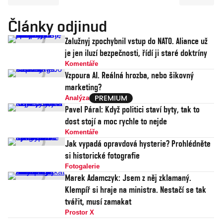
Články odjinud
Zalužnyj zpochybnil vstup do NATO. Aliance už
je jen iluzí bezpečnosti, řídí ji staré doktríny
Komentáře
Vzpoura AI. Reálná hrozba, nebo šikovný
marketing?
Analýza
Pavel Páral: Když politici staví byty, tak to
dost stojí a moc rychle to nejde
Komentáře
Jak vypadá opravdová hysterie? Prohlédněte
si historické fotografie
Fotogalerie
Marek Adamczyk: Jsem z něj zklamaný.
Klempíř si hraje na ministra. Nestačí se tak
tvářit, musí zamakat
Prostor X