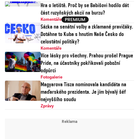
Hra o letiště. Proč by se Babišovi hodilo dát
část ruzyňských akcií na burzu?
Komentáře
Sázka na senátní volby a zklamané pravičáky.
Dotáhne to Kuba s hnutím Naše Česko do
celostátní politiky?
Komentáře
Více lásky pro všechny. Prahou prošel Prague
Pride, na účastníky pokřikovali pobožní
odpůrci
Fotogalerie
Magyarova Tisza nominovala kandidáta na
maďarského prezidenta. Je jím bývalý šéf
nejvyššího soudu
Zprávy