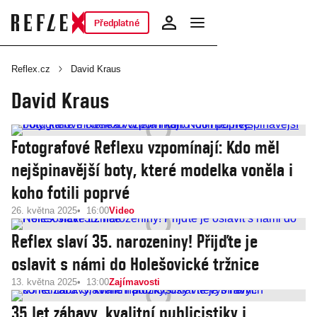
Předplatné
Reflex.cz
David Kraus
David Kraus
Fotografové Reflexu vzpomínají: Kdo měl
nejšpinavější boty, které modelka voněla i
koho fotili poprvé
26. května 2025
16:00
Video
Reflex slaví 35. narozeniny! Přijďte je
oslavit s námi do Holešovické tržnice
13. května 2025
13:00
Zajímavosti
35 let zábavy, kvalitní publicistiky i