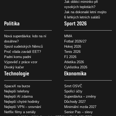
Jak obléci miminko při
vysokých teplotách?
Jak na dokonalé letní mojito
6 lehkých letních salátů
Politika
Sport 2026
Nová superdávka: kdo na ní
MMA
dosáhne?
Fotbal 2026/27
Sjezd sudetských Němců
Hokej 2026
Proč vláda zavádí EET?
Tenis 2026
Padni komu padni
F1 2026
Výpověď z práce vzor
Atletika 2026
Divoký kačer
Cyklistika 2026
Technologie
Ekonomika
SpaceX na burze
Smrt OSVČ
Nejlepší telefony
Spořicí účty
Nejlepší AI zdarma
Superdávka – změny
Nejlepší chytré hodinky
Důchody 2027
Nejlepší VPN – srovnání
Minimální mzda 2027
Netflix filmy a seriály
Senior Pas – slevy