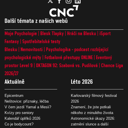
Další témata z našich webů
Moje Psychologie
Blesk Tlapky
Hráči na Blesku
iSport
Fantasy
Spotřebitelské testy
Blesku
Nemovitosti
Psychologika - podcast rozbíjející
psychologické mýty
Fotbalové přestupy ONLINE
Eventový
prostor Level 9
OKTAGON 92: Szabová vs. Pudilová
Chance Liga
2026/27
Aktuálně
Léto 2026
Epicentrum
Karlovarský filmový festival
Neštovice: příznaky, léčba
2026
V čem jezdí Yamal a Mesii?
Znamení, že jste potkali
Kvízy pro seniory
někoho z minulého života
Kalendář úplňků 2026
Astronomické úkazy 2026:
Co je bodycount?
zatmění slunce a další