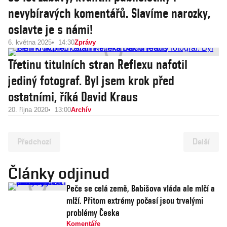
nevybíravých komentářů. Slavíme narozky,
oslavte je s námi!
6. května 2025
14:30
Zprávy
Třetinu titulních stran Reflexu nafotil
jediný fotograf. Byl jsem krok před
ostatními, říká David Kraus
20. října 2020
13:00
Archív
Předchozí
Další
Články odjinud
Peče se celá země, Babišova vláda ale mlčí a
mlží. Přitom extrémy počasí jsou trvalými
problémy Česka
Komentáře