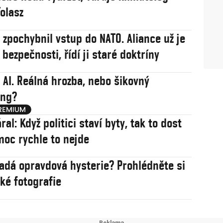
olasz
j zpochybnil vstup do NATO. Aliance už je
í bezpečnosti, řídí ji staré doktríny
 AI. Reálná hrozba, nebo šikovný
ing?
ral: Když politici staví byty, tak to dost
 moc rychle to nejde
 opravdová hysterie? Prohlédněte si
cké fotografie