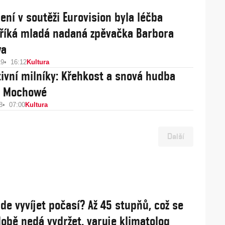
ení v soutěži Eurovision byla léčba
říká mladá nadaná zpěvačka Barbora
wa
19
16:12
Kultura
tivní milníky: Křehkost a snová hudba
y Mochowé
8
07:00
Kultura
Další
de vyvíjet počasí? Až 45 stupňů, což se
obě nedá vydržet, varuje klimatolog