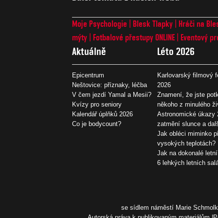
Moje Psychologie
Blesk Tlapky
Hráči na Ble
mýty
Fotbalové přestupy ONLINE
Eventový pr
Aktuálně
Léto 2026
Epicentrum
Karlovarský filmový f
Neštovice: příznaky, léčba
2026
V čem jezdí Yamal a Mesii?
Znamení, že jste potk
Kvízy pro seniory
někoho z minulého ži
Kalendář úplňků 2026
Astronomické úkazy 
Co je bodycount?
zatmění slunce a dal
Jak obléci miminko př
vysokých teplotách?
Jak na dokonalé letní
6 lehkých letních sal
se sídlem náměstí Marie Schmolko
Autorská práva k publikovaným materiálům
P