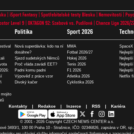
sku
iSport Fantasy
Spotřebitelské testy Blesku
Nemovitosti
Psyc
ostor Level 9
OKTAGON 92: Szabová vs. Pudilová
Chance Liga 2026/2
Politika
Sport 2026
Techn
estival
Nová superdávka: kdo na ní
MMA
SpaceX 
dosáhne?
Fotbal 2026/27
Nejlepší
ali
Sjezd sudetských Němců
Hokej 2026
Nejlepší
vota
Proč vláda zavádí EET?
Tenis 2026
Nejlepší
2026:
Padni komu padni
F1 2026
Nejlepš
ší
Výpověď z práce vzor
Atletika 2026
Netflix f
i
Divoký kačer
Cyklistika 2026
 mojito
átů
Kontakty
Redakce
Inzerce
RSS
Kariéra
© 2001 - 2026 Copyright
CZECH NEWS CENTER a.s.
vé 3493/1, 100 00 Praha 10 - Strašnice, IČO: 02346826, zapsána v OR, sp.
odmínky pro užívání služby informační společnosti
Informace o zpracování 