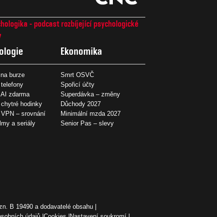
hologika - podcast rozbíjející psychologické
7
ologie
Ekonomika
na burze
Smrt OSVČ
 telefony
Spořicí účty
 AI zdarma
Superdávka – změny
 chytré hodinky
Důchody 2027
í VPN – srovnání
Minimální mzda 2027
ilmy a seriály
Senior Pas – slevy
zn. B 19490 a dodavatelé obsahu
osobních údajů
Cookies
Nastavení soukromí