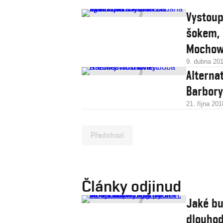
Vystoup
šokem, 
Mocho
9. dubna 20
Alterna
Barbor
21. října 201
Předchozí
Články odjinud
Jaké bu
dlouhod