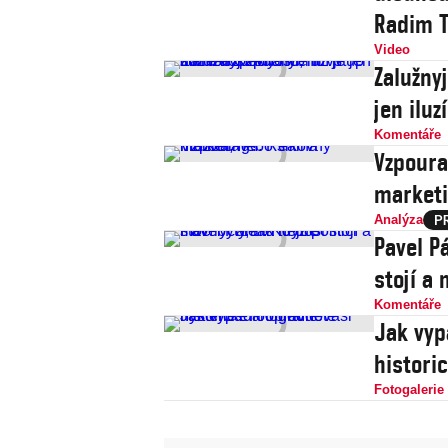
Radim T
Video
Zalužny
jen iluz
Komentáře
Vzpoura
market
Analýza
Pavel Pá
stojí a
Komentáře
Jak vypadá
histori
Fotogalerie