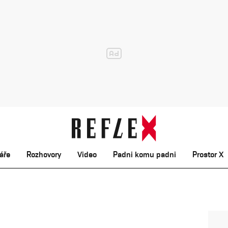
áře
Rozhovory
Video
Padni komu padni
Prostor X