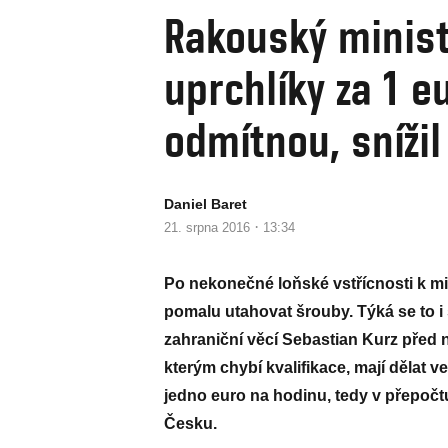
Rakouský minist
uprchlíky za 1 e
odmítnou, snížil
Daniel Baret
·
21. srpna 2016
13:34
Po nekonečné loňské vstřícnosti k mig
pomalu utahovat šrouby. Týká se to i
zahraniční věcí Sebastian Kurz před ně
kterým chybí kvalifikace, mají dělat 
jedno euro na hodinu, tedy v přepočtu
Česku.