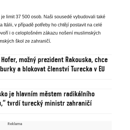
os je limit 37 500 osob. Naši sousedé vybudovali také
 Itálii, v případě potřeby ho chtějí postavit na celé
hovoří i o celoplošném zákazu nošení muslimských
mských škol ze zahraničí.
 Hofer, možný prezident Rakouska, chce
 burky a blokovat členství Turecka v EU
ko je hlavním městem radikálního
,“ tvrdí turecký ministr zahraničí