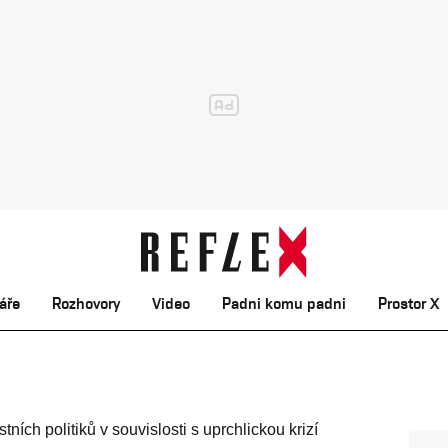
áře
Rozhovory
Video
Padni komu padni
Prostor X