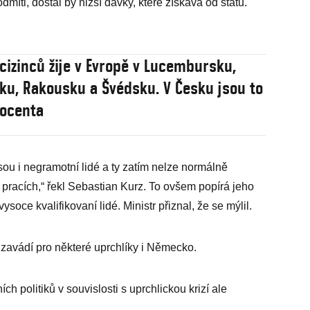
dmítl, dostal by nižší dávky, které získává od státu.
 cizinců žije v Evropě v Lucembursku,
ku, Rakousku a Švédsku. V Česku jsou to
rocenta
sou i negramotní lidé a ty zatím nelze normálně
 pracích,“ řekl Sebastian Kurz. To ovšem popírá jeho
ysoce kvalifikovaní lidé. Ministr přiznal, že se mýlil.
zavádí pro některé uprchlíky i Německo.
ch politiků v souvislosti s uprchlickou krizí ale