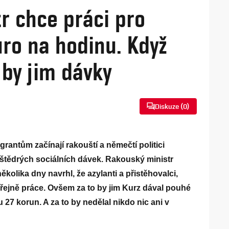
r chce práci pro
uro na hodinu. Když
 by jim dávky
Diskuze (
0
)
rantům začínají rakouští a němečtí politici
 štědrých sociálních dávek. Rakouský ministr
kolika dny navrhl, že azylanti a přistěhovalci,
veřejně práce. Ovšem za to by jim Kurz dával pouhé
 27 korun. A za to by nedělal nikdo nic ani v