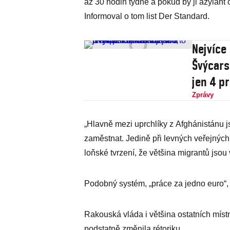
až 30 hodin týdně a pokud by ji azylant o
Informoval o tom list Der Standard.
Nejvíce
Švýcars
jen 4 p
Zprávy
„Hlavně mezi uprchlíky z Afghánistánu j
zaměstnat. Jedině při levných veřejných
loňské tvrzení, že většina migrantů jsou v
Podobný systém, „práce za jedno euro“, 
Rakouská vláda i většina ostatních místní
podstatně změnila rétoriku.