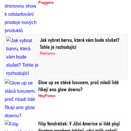
Poggers
Jak vybrat barvu, která vám bude slušet?
Tohle je rozhodující
Reklama
Glow up se stává luxusem, proč mladí lidé
říkají ano glow downu?
HeyFomo
Filip Vondrášek: V Jižní Americe si lidé plují
životem mnohem lehčeji, věci tolik neřeší