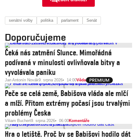
senátní volby
politika
parlament
Senát
Doporučujeme
Čeká nás zatmění Slunce. Mimořádná
podívaná v minulosti ovlivňovala bitvy a
vyvolávala paniku
Jan Antonín Novák
9. srpna 2026
14:00
Věda
Peče se celá země, Babišova vláda ale mlčí
a mlží. Přitom extrémy počasí jsou trvalými
problémy Česka
Viliam Buchert
9. srpna 2026
06:00
Komentáře
Hra o letiště. Proč by se Babišovi hodilo dát