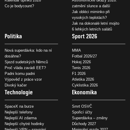
Kalendář úplňků 2026
Astronomické úkazy 2026:
Co je bodycount?
zatmění slunce a další
Jak obléci miminko při
vysokých teplotách?
Jak na dokonalé letní mojito
6 lehkých letních salátů
Politika
Sport 2026
Nová superdávka: kdo na ní
MMA
dosáhne?
Fotbal 2026/27
Sjezd sudetských Němců
Hokej 2026
Proč vláda zavádí EET?
Tenis 2026
Padni komu padni
F1 2026
Výpověď z práce vzor
Atletika 2026
Divoký kačer
Cyklistika 2026
Technologie
Ekonomika
SpaceX na burze
Smrt OSVČ
Nejlepší telefony
Spořicí účty
Nejlepší AI zdarma
Superdávka – změny
Nejlepší chytré hodinky
Důchody 2027
Nejlepší VPN – srovnání
Minimální mzda 2027