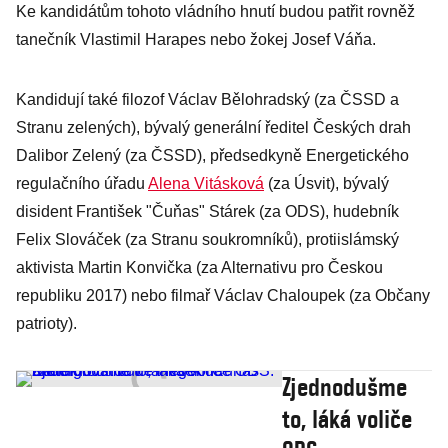
Ke kandidátům tohoto vládního hnutí budou patřit rovněž
tanečník Vlastimil Harapes nebo žokej Josef Váňa.
Kandidují také filozof Václav Bělohradský (za ČSSD a
Stranu zelených), bývalý generální ředitel Českých drah
Dalibor Zelený (za ČSSD), předsedkyně Energetického
regulačního úřadu
Alena Vitásková
(za Úsvit), bývalý
disident František "Čuňas" Stárek (za ODS), hudebník
Felix Slováček (za Stranu soukromníků), protiislámský
aktivista Martin Konvička (za Alternativu pro Českou
republiku 2017) nebo filmař Václav Chaloupek (za Občany
patrioty).
Zjednodušme
to, láká voliče