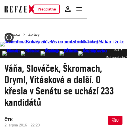
Předplatné
Reflex.cz
Zprávy
7
Fotogalerie
Váňa, Slováček, Škromach,
Dryml, Vitásková a další. O
křesla v Senátu se uchází 233
kandidátů
ČTK
0
·
2. srpna 2016
22:20