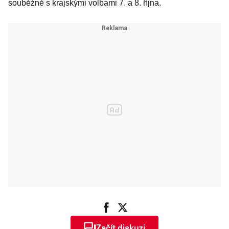
souběžně s krajskými volbami 7. a 8. října.
Začít diskuzi