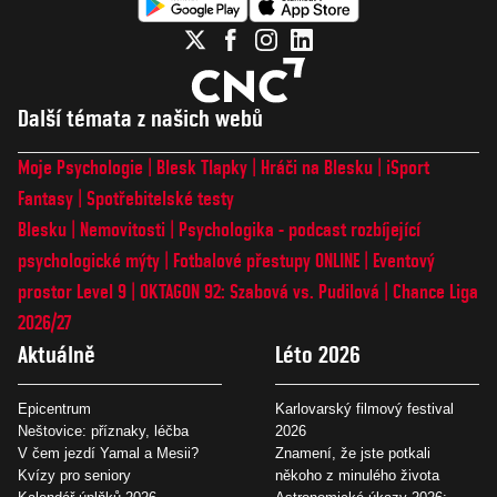
Další témata z našich webů
Moje Psychologie
Blesk Tlapky
Hráči na Blesku
iSport
Fantasy
Spotřebitelské testy
Blesku
Nemovitosti
Psychologika - podcast rozbíjející
psychologické mýty
Fotbalové přestupy ONLINE
Eventový
prostor Level 9
OKTAGON 92: Szabová vs. Pudilová
Chance Liga
2026/27
Aktuálně
Léto 2026
Epicentrum
Karlovarský filmový festival
Neštovice: příznaky, léčba
2026
V čem jezdí Yamal a Mesii?
Znamení, že jste potkali
Kvízy pro seniory
někoho z minulého života