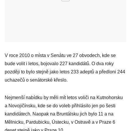
V roce 2010 o místa v Senátu ve 27 obvodech, kde se
bude volit i letos, bojovalo 227 kandidátů. O dva roky
později to bylo stejně jako letos 233 adeptů a předloni 244
uchazečů o senátorské křeslo.
Nejmenší nabídku by měli mít letos voliči na Kutnohorsku
a Novojičínsku, kde se do voleb přihlásilo jen po šesti
kandidátech. Naopak na Bruntálsku jich bylo 11 a na
Mělnicku, Pardubicku, Ústecku, v Ostravě a v Praze 6
deset stejně jako v Praze 10.