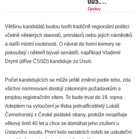
ODS.
Kandidovat
Zprávy
bude i legenda
Většinu kandidátů budou tvořit tradičně regionální politici
undergroundu
včetně některých starostů, primátorů nebo jejich náměstků
František
a další místní osobnosti. O návrat do horní komory se
"Čuňas" Stárek
pokoušejí i někteří bývalí senátoři, například Vladimír
Dryml (dříve ČSSD) kandiduje za Úsvit.
Počet kandidujících se může ještě změnit podle toho, zda
všichni nominovaní dostojí zákonným požadavkům a
projdou registračním sítem. To bude trvat do 19. srpna.
Adeptem na vyloučení je třeba jednatřicetiletý Lukáš
Černohorský z České pirátské strany, protože nesplňuje
věkový limit 40 let a chce se domáhat jeho zrušení u
Ústavního soudu. První kolo senátních voleb se uskuteční