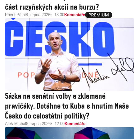
část ruzyňských akcií na burzu?
Pavel Páral
8. srpna 2026
18:30
Komentáře
Sázka na senátní volby a zklamané
pravičáky. Dotáhne to Kuba s hnutím Naše
Česko do celostátní politiky?
Aleš Michal
8. srpna 2026
12:00
Komentáře