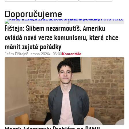
Doporučujeme
Fištejn: Slibem nezarmoutíš. Ameriku
ovládá nová verze komunismu, která chce
měnit zajeté pořádky
Jefim Fištejn
8. srpna 2026
06:00
Komentáře