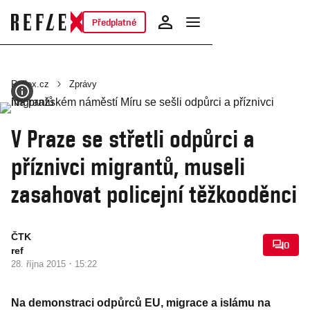
Předplatné
Reflex.cz
Zprávy
V Praze se střetli odpůrci a
příznivci migrantů, museli
zasahovat policejní těžkooděnci
ČTK
0
ref
·
28. října 2015
15:22
Na demonstraci odpůrců EU, migrace a islámu na