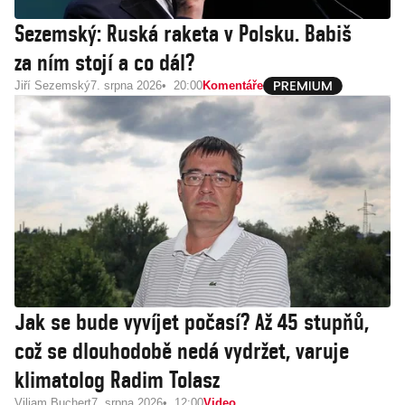
Sezemský: Ruská raketa v Polsku. Babiš
za ním stojí a co dál?
Jiří Sezemský
7. srpna 2026
20:00
Komentáře
Jak se bude vyvíjet počasí? Až 45 stupňů,
což se dlouhodobě nedá vydržet, varuje
klimatolog Radim Tolasz
Viliam Buchert
7. srpna 2026
12:00
Video