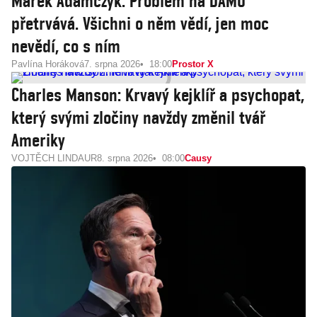
Marek Adamczyk: Problém na DAMU
přetrvává. Všichni o něm vědí, jen moc
nevědí, co s ním
Pavlína Horáková
7. srpna 2026
18:00
Prostor X
Charles Manson: Krvavý kejklíř a psychopat,
který svými zločiny navždy změnil tvář
Ameriky
VOJTĚCH LINDAUR
8. srpna 2026
08:00
Causy