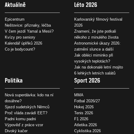
Aktuálně
Léto 2026
Epicentrum
Karlovarský filmový festival
Neštovice: příznaky, léčba
2026
V čem jezdí Yamal a Mesii?
Znamení, že jste potkali
Kvízy pro seniory
někoho z minulého života
Kalendář úplňků 2026
Astronomické úkazy 2026:
Co je bodycount?
zatmění slunce a další
Jak obléci miminko při
vysokých teplotách?
Jak na dokonalé letní mojito
6 lehkých letních salátů
Politika
Sport 2026
Nová superdávka: kdo na ní
MMA
dosáhne?
Fotbal 2026/27
Sjezd sudetských Němců
Hokej 2026
Proč vláda zavádí EET?
Tenis 2026
Padni komu padni
F1 2026
Výpověď z práce vzor
Atletika 2026
Divoký kačer
Cyklistika 2026