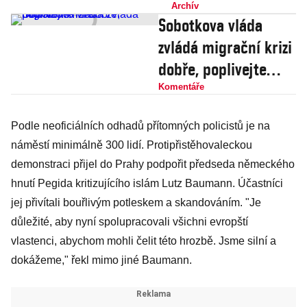
uprchlících
Archív
Sobotkova vláda
nevěděli
zvládá migrační krizi
dobře, poplivejte
mne!
Komentáře
Podle neoficiálních odhadů přítomných policistů je na
náměstí minimálně 300 lidí. Protipřistěhovaleckou
demonstraci přijel do Prahy podpořit předseda německého
hnutí Pegida kritizujícího islám Lutz Baumann. Účastníci
jej přivítali bouřlivým potleskem a skandováním. "Je
důležité, aby nyní spolupracovali všichni evropští
vlastenci, abychom mohli čelit této hrozbě. Jsme silní a
dokážeme," řekl mimo jiné Baumann.