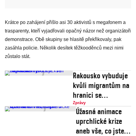
Krátce po zahájení přišlo asi 30 aktivistů s megafonem a
trasparenty, kteří vyjadřovali opačný názor než organizátoři
demonstrace. Obě skupiny se hlasitě překřikovaly, pak
zasáhla policie. Několik desítek těžkooděnců mezi nimi
zůstalo stát.
Rakousko vybuduje
kvůli migrantům na
hranici se
Slovinskem plot
Zprávy
Úžasná animace
uprchlické krize
aneb vše, co jste o