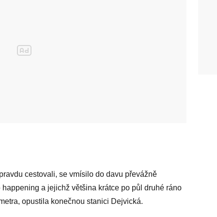
 opravdu cestovali, se vmísilo do davu převážně
ako happening a jejichž většina krátce po půl druhé ráno
etra, opustila konečnou stanici Dejvická.