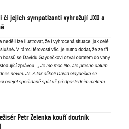
i či jejich sympatizanti vyhrožují JXD a
ně
neděli lze ilustrovat, že i vyhrocená situace, jak celé
slušně. V rámci férovosti věci je nutno dodat, že ze tří
h bossů se Davidu Gaydečkovi ozval obratem do vany
ásledující zprávou :
„ Je me moc lito, ale presne datum
 dnes nevim. JZ. A tak ačkoli David Gaydečka se
oci odejel spořádaně spát už předposledním metrem.
Režisér Petr Zelenka kouří doutník
í