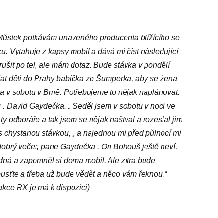
i Můstek potkávám unaveného producenta blížícího se
u. Vytahuje z kapsy mobil a dává mi číst následující
šit po tel, ale mám dotaz. Bude stávka v pondělí
dat děti do Prahy babička ze Šumperka, aby se žena
 a v sobotu v Brně. Potřebujeme to nějak naplánovat.
 . David Gaydečka. „ Seděl jsem v sobotu v noci ve
ty odboráře a tak jsem se nějak naštval a rozeslal jim
 s chystanou stávkou, „ a najednou mi před půlnocí mi
dobrý večer, pane Gaydečka . On Bohouš ještě neví,
edná a zapomněl si doma mobil. Ale zítra bude
pusťte a třeba už bude vědět a něco vám řeknou.“
akce RX je má k dispozici)