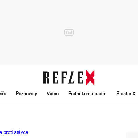
áře
Rozhovory
Video
Padni komu padni
Prostor X