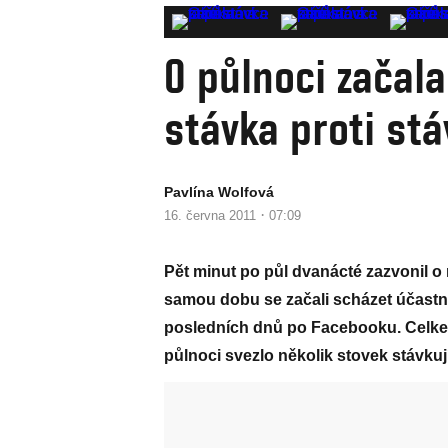
O půlnoci začala
stávka proti st
Pavlína Wolfová
·
16. června 2011
07:09
Pět minut po půl dvanácté zazvonil o 
samou dobu se začali scházet účastní
posledních dnů po Facebooku. Celk
půlnoci svezlo několik stovek stávkují