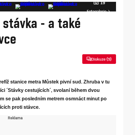
19
Fotogalerie
 stávka - a také
ávce
Diskuze (
9
)
refíž stanice metra Můstek pivní sud. Zhruba v tu
ci ´Stávky cestujících´, svolaní během dvou
em se pak posledním metrem osmnáct minut po
cích proti stávce.