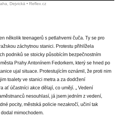
aha, Dejvická • Reflex.cz
en několik teenagerů s petlahvemi čuča. Ty se pro
ražskou záchytnou stanici. Protestu přihlížela
ích podniků se stoicky působícím bezpečnostním
 města Prahy Antonínem Fedorkem, který se hned po
nice ujal situace. Protestujícím oznámil, že proti nim
jim toalety ve stanici metra a za dodržení
 ať účastníci akce dělají, co umějí. „ Vedení
aměstnanců nesouhlasí, já jsem jedním z vedení,
né pocity, městská policie nezakročí, učiní tak
,“ dodal mimochodem.