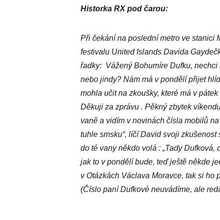
Historka RX pod čarou:
Při čekání na poslední metro ve stanic
festivalu United Islands Davida Gaydečk
řadky:
Vážený Bohumíre Dufku, nechci ru
nebo jindy? Nám má v pondělí přijet hlí
mohla učit na zkoušky, které má v pátek
Děkuji za zprávu . Pěkný zbytek víkendu
vaně a vidím v novinách čísla mobilů na 
tuhle smsku“, líčí David svoji zkušenost
do té vany někdo volá : „Tady Dufková, 
jak to v pondělí bude, teď ještě někde j
v Otázkách Václava Moravce, tak si ho 
(Číslo paní Dufkové neuvádíme, ale red