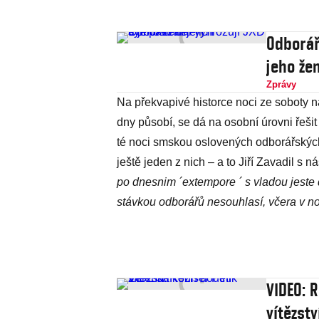
Odborář
jeho že
Zprávy
Na překvapivé historce noci ze soboty na 
dny působí, se dá na osobní úrovni řešit 
té noci smskou oslovených odborářskýc
ještě jeden z nich – a to Jiří Zavadil s n
po dnesnim ´extempore ´ s vladou jeste
stávkou odborářů nesouhlasí, včera v n
VIDEO: 
vítězstv