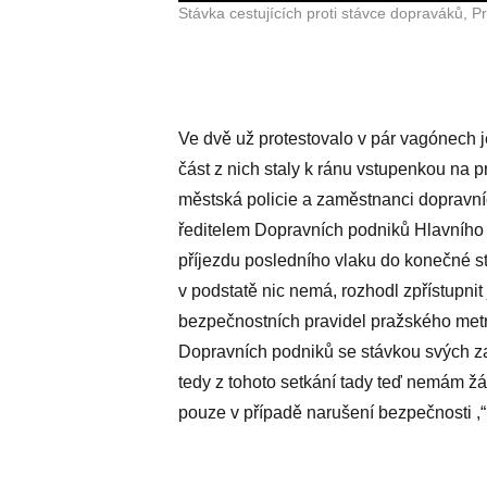
Stávka cestujících proti stávce dopraváků, Pr
Ve dvě už protestovalo v pár vagónech j
část z nich staly k ránu vstupenkou na p
městská policie a zaměstnanci dopravn
ředitelem Dopravních podniků Hlavního
příjezdu posledního vlaku do konečné sta
v podstatě nic nemá, rozhodl zpřístupnit 
bezpečnostních pravidel pražského metra
Dopravních podniků se stávkou svých z
tedy z tohoto setkání tady teď nemám žád
pouze v případě narušení bezpečnosti 