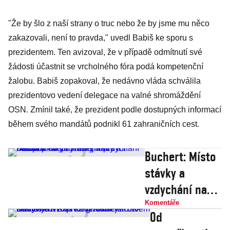
"Že by šlo z naší strany o truc nebo že by jsme mu něco
zakazovali, není to pravda," uvedl Babiš ke sporu s
prezidentem. Ten avizoval, že v případě odmítnutí své
žádosti účastnit se vrcholného fóra podá kompetenční
žalobu. Babiš zopakoval, že nedávno vláda schválila
prezidentovo vedení delegace na valné shromáždění
OSN. Zmínil také, že prezident podle dostupných informací
během svého mandátů podnikl 61 zahraničních cest.
Buchert: Místo
stávky a
vzdychání nad
poplatky by
Komentáře
Od
veřejnoprávní