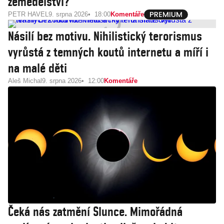
zemědělství?
PETR HAVEL
9. srpna 2026
18:00
Komentáře
Násilí bez motivu. Nihilistický terorismus
vyrůstá z temných koutů internetu a míří i
na malé děti
Aleš Michal
9. srpna 2026
12:00
Komentáře
Čeká nás zatmění Slunce. Mimořádná