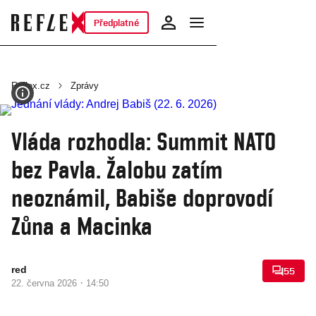
Předplatné
Reflex.cz
Zprávy
Vláda rozhodla: Summit NATO
bez Pavla. Žalobu zatím
neoznámil, Babiše doprovodí
Zůna a Macinka
red
55
·
22. června 2026
14:50