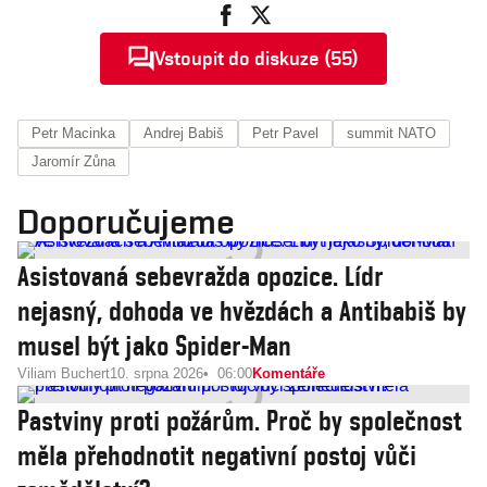
Vstoupit do diskuze (55)
Petr Macinka
Andrej Babiš
Petr Pavel
summit NATO
Jaromír Zůna
Doporučujeme
Asistovaná sebevražda opozice. Lídr
nejasný, dohoda ve hvězdách a Antibabiš by
musel být jako Spider-Man
Viliam Buchert
10. srpna 2026
06:00
Komentáře
Pastviny proti požárům. Proč by společnost
měla přehodnotit negativní postoj vůči