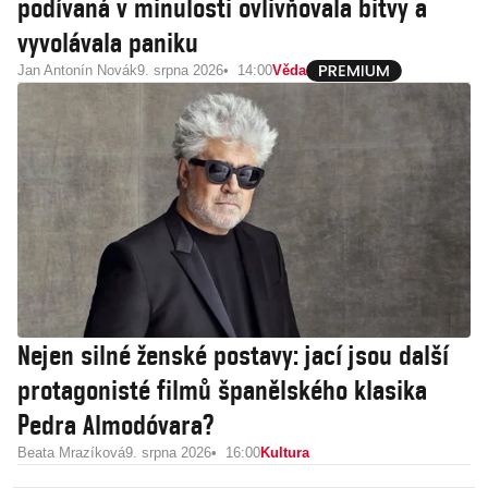
podívaná v minulosti ovlivňovala bitvy a
vyvolávala paniku
Jan Antonín Novák
9. srpna 2026
14:00
Věda
Nejen silné ženské postavy: jací jsou další
protagonisté filmů španělského klasika
Pedra Almodóvara?
Beata Mrazíková
9. srpna 2026
16:00
Kultura