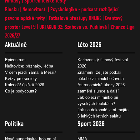
Fantasy
Spotřebitelské testy
Blesku
Nemovitosti
Psychologika - podcast rozbíjející
psychologické mýty
Fotbalové přestupy ONLINE
Eventový
prostor Level 9
OKTAGON 92: Szabová vs. Pudilová
Chance Liga
2026/27
Aktuálně
Léto 2026
Epicentrum
Karlovarský filmový festival
Neštovice: příznaky, léčba
2026
V čem jezdí Yamal a Mesii?
Znamení, že jste potkali
Kvízy pro seniory
někoho z minulého života
Kalendář úplňků 2026
Astronomické úkazy 2026:
Co je bodycount?
zatmění slunce a další
Jak obléci miminko při
vysokých teplotách?
Jak na dokonalé letní mojito
6 lehkých letních salátů
Politika
Sport 2026
Nová superdávka: kdo na ní
MMA