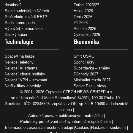
dosáhne?
Fotbal 2026/27
Sjezd sudetských Němců
Hokej 2026
Proč vláda zavádí EET?
Tenis 2026
Padni komu padni
F1 2026
Výpověď z práce vzor
Atletika 2026
Divoký kačer
Cyklistika 2026
Technologie
Ekonomika
SpaceX na burze
Smrt OSVČ
Nejlepší telefony
Spořicí účty
Nejlepší AI zdarma
Superdávka – změny
Nejlepší chytré hodinky
Důchody 2027
Nejlepší VPN – srovnání
Minimální mzda 2027
Netflix filmy a seriály
Senior Pas – slevy
© 2001 - 2026 Copyright
CZECH NEWS CENTER a.s.
se sídlem náměstí Marie Schmolkové 3493/1, 100 00 Praha 10 -
Strašnice, IČO: 02346826, zapsána v OR, sp.zn. B 19490 a dodavatelé
obsahu
Autorská práva k publikovaným materiálům
Podmínky pro užívání služby informační společnosti
Informace o zpracování osobních údajů
Cookies
Nastavení soukromí