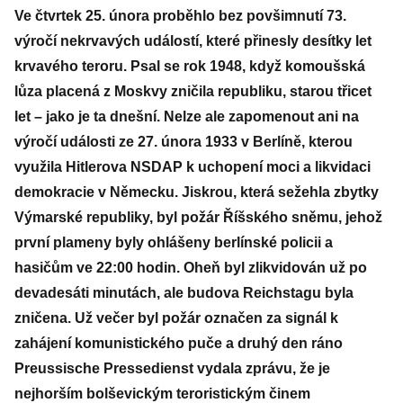
Ve čtvrtek 25. února proběhlo bez povšimnutí 73.
výročí nekrvavých událostí, které přinesly desítky let
krvavého teroru. Psal se rok 1948, když komoušská
lůza placená z Moskvy zničila republiku, starou třicet
let – jako je ta dnešní. Nelze ale zapomenout ani na
výročí události ze 27. února 1933 v Berlíně, kterou
využila Hitlerova NSDAP k uchopení moci a likvidaci
demokracie v Německu. Jiskrou, která sežehla zbytky
Výmarské republiky, byl požár Říšského sněmu, jehož
první plameny byly ohlášeny berlínské policii a
hasičům ve 22:00 hodin. Oheň byl zlikvidován už po
devadesáti minutách, ale budova Reichstagu byla
zničena. Už večer byl požár označen za signál k
zahájení komunistického puče a druhý den ráno
Preussische Pressedienst vydala zprávu, že je
nejhorším bolševickým teroristickým činem