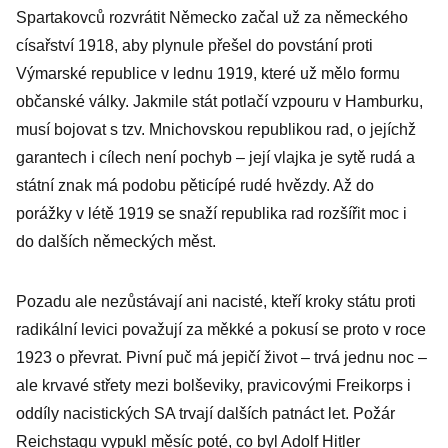
Spartakovců rozvrátit Německo začal už za německého
císařství 1918, aby plynule přešel do povstání proti
Výmarské republice v lednu 1919, které už mělo formu
občanské války. Jakmile stát potlačí vzpouru v Hamburku,
musí bojovat s tzv. Mnichovskou republikou rad, o jejíchž
garantech i cílech není pochyb – její vlajka je sytě rudá a
státní znak má podobu pěticípé rudé hvězdy. Až do
porážky v létě 1919 se snaží republika rad rozšířit moc i
do dalších německých měst.
Pozadu ale nezůstávají ani nacisté, kteří kroky státu proti
radikální levici považují za měkké a pokusí se proto v roce
1923 o převrat. Pivní puč má jepičí život – trvá jednu noc –
ale krvavé střety mezi bolševiky, pravicovými Freikorps i
oddíly nacistických SA trvají dalších patnáct let. Požár
Reichstagu vypukl měsíc poté, co byl Adolf Hitler