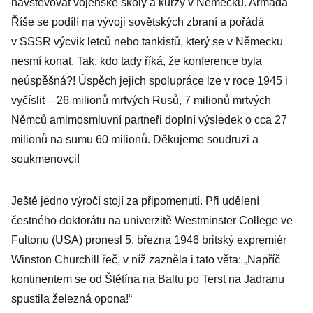
navštěvovat vojenské školy a kurzy v Německu. Armáda
Říše se podílí na vývoji sovětských zbraní a pořádá
v SSSR výcvik letců nebo tankistů, který se v Německu
nesmí konat. Tak, kdo tady říká, že konference byla
neúspěšná?! Úspěch jejich spolupráce lze v roce 1945 i
vyčíslit – 26 milionů mrtvých Rusů, 7 milionů mrtvých
Němců amimosmluvní partneři doplní výsledek o cca 27
milionů na sumu 60 milionů. Děkujeme soudruzi a
soukmenovci!
Ještě jedno výročí stojí za připomenutí. Při udělení
čestného doktorátu na univerzitě Westminster College ve
Fultonu (USA) pronesl 5. března 1946 britský expremiér
Winston Churchill řeč, v níž zazněla i tato věta: „Napříč
kontinentem se od Štětína na Baltu po Terst na Jadranu
spustila železná opona!“