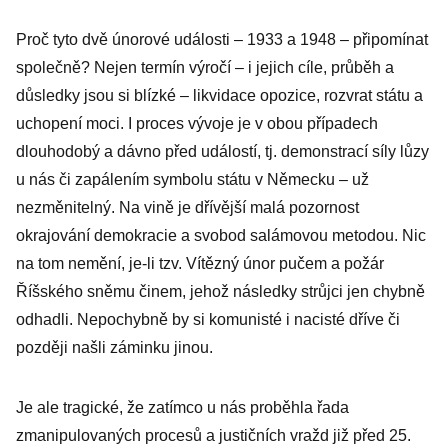
Proč tyto dvě únorové události – 1933 a 1948 – připomínat
společně? Nejen termín výročí – i jejich cíle, průběh a
důsledky jsou si blízké – likvidace opozice, rozvrat státu a
uchopení moci. I proces vývoje je v obou případech
dlouhodobý a dávno před událostí, tj. demonstrací síly lůzy
u nás či zapálením symbolu státu v Německu – už
nezměnitelný. Na vině je dřívější malá pozornost
okrajování demokracie a svobod salámovou metodou. Nic
na tom nemění, je-li tzv. Vítězný únor pučem a požár
Říšského sněmu činem, jehož následky strůjci jen chybně
odhadli. Nepochybně by si komunisté i nacisté dříve či
později našli záminku jinou.
Je ale tragické, že zatímco u nás proběhla řada
zmanipulovaných procesů a justičních vražd již před 25.