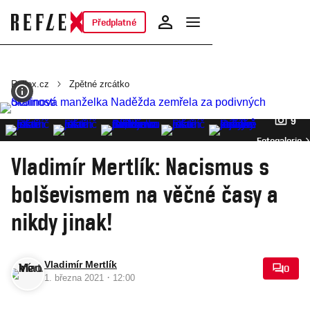
Předplatné
Reflex.cz
Zpětné zrcátko
9
Fotogalerie
Vladimír Mertlík: Nacismus s
bolševismem na věčné časy a
nikdy jinak!
Vladimír Mertlík
0
·
1. března 2021
12:00