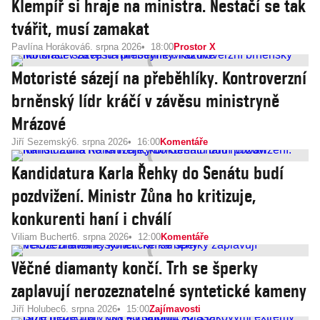
Klempíř si hraje na ministra. Nestačí se tak
tvářit, musí zamakat
Pavlína Horáková
6. srpna 2026
18:00
Prostor X
Motoristé sázejí na přeběhlíky. Kontroverzní
brněnský lídr kráčí v závěsu ministryně
Mrázové
Jiří Sezemský
6. srpna 2026
16:00
Komentáře
Kandidatura Karla Řehky do Senátu budí
pozdvižení. Ministr Zůna ho kritizuje,
konkurenti haní i chválí
Viliam Buchert
6. srpna 2026
12:00
Komentáře
Věčné diamanty končí. Trh se šperky
zaplavují nerozeznatelné syntetické kameny
Jiří Holubec
6. srpna 2026
15:00
Zajímavosti