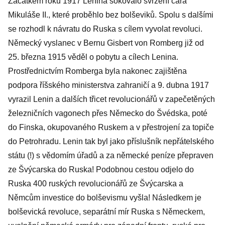
Začátkem roku 1917 Lenina šokovalo svržení cara
Mikuláše II., které proběhlo bez bolševiků. Spolu s dalšími
se rozhodl k návratu do Ruska s cílem vyvolat revoluci.
Německý vyslanec v Bernu Gisbert von Romberg již od
25. března 1915 věděl o pobytu a cílech Lenina.
Prostřednictvím Romberga byla nakonec zajištěna
podpora říšského ministerstva zahraničí a 9. dubna 1917
vyrazil Lenin a dalších třicet revolucionářů v zapečetěných
železničních vagonech přes Německo do Švédska, poté
do Finska, okupovaného Ruskem a v přestrojení za topiče
do Petrohradu. Lenin tak byl jako příslušník nepřátelského
státu (!) s vědomím úřadů a za německé peníze přepraven
ze Švýcarska do Ruska! Podobnou cestou odjelo do
Ruska 400 ruských revolucionářů ze Švýcarska a
Němcům investice do bolševismu vyšla! Následkem je
bolševická revoluce, separátní mír Ruska s Německem,