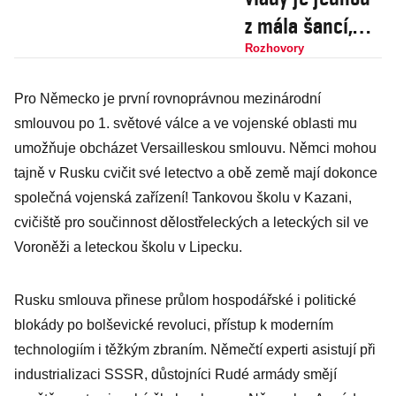
z mála šancí,
kterou nyní
Rozhovory
ještě máme,
Pro Německo je první rovnoprávnou mezinárodní
říká politolog
smlouvou po 1. světové válce a ve vojenské oblasti mu
Stanislav Balík
umožňuje obcházet Versailleskou smlouvu. Němci mohou
tajně v Rusku cvičit své letectvo a obě země mají dokonce
společná vojenská zařízení! Tankovou školu v Kazani,
cvičiště pro součinnost dělostřeleckých a leteckých sil ve
Voroněži a leteckou školu v Lipecku.
Rusku smlouva přinese průlom hospodářské i politické
blokády po bolševické revoluci, přístup k moderním
technologiím i těžkým zbraním. Němečtí experti asistují při
industrializaci SSSR, důstojníci Rudé armády smějí