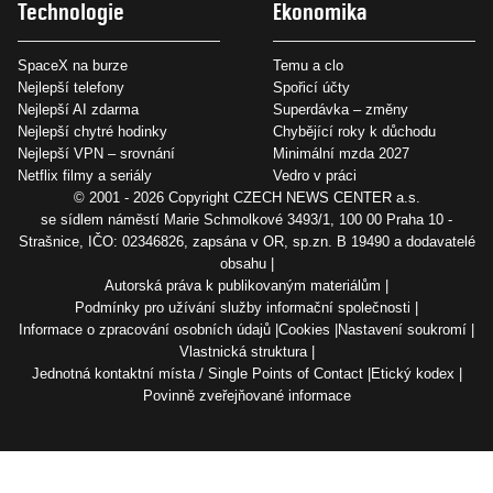
Technologie
Ekonomika
SpaceX na burze
Temu a clo
Nejlepší telefony
Spořicí účty
Nejlepší AI zdarma
Superdávka – změny
Nejlepší chytré hodinky
Chybějící roky k důchodu
Nejlepší VPN – srovnání
Minimální mzda 2027
Netflix filmy a seriály
Vedro v práci
© 2001 - 2026 Copyright
CZECH NEWS CENTER a.s.
se sídlem náměstí Marie Schmolkové 3493/1, 100 00 Praha 10 -
Strašnice, IČO: 02346826, zapsána v OR, sp.zn. B 19490 a dodavatelé
obsahu
Autorská práva k publikovaným materiálům
Podmínky pro užívání služby informační společnosti
Informace o zpracování osobních údajů
Cookies
Nastavení soukromí
Vlastnická struktura
Jednotná kontaktní místa / Single Points of Contact
Etický kodex
Povinně zveřejňované informace