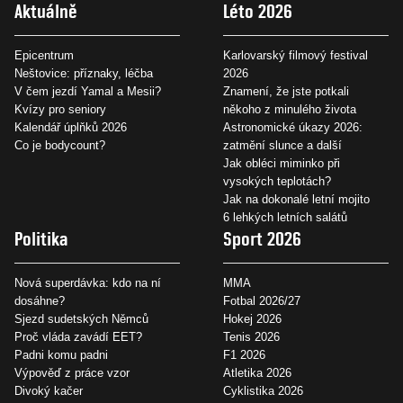
Aktuálně
Léto 2026
Epicentrum
Karlovarský filmový festival
Neštovice: příznaky, léčba
2026
V čem jezdí Yamal a Mesii?
Znamení, že jste potkali
Kvízy pro seniory
někoho z minulého života
Kalendář úplňků 2026
Astronomické úkazy 2026:
Co je bodycount?
zatmění slunce a další
Jak obléci miminko při
vysokých teplotách?
Jak na dokonalé letní mojito
6 lehkých letních salátů
Politika
Sport 2026
Nová superdávka: kdo na ní
MMA
dosáhne?
Fotbal 2026/27
Sjezd sudetských Němců
Hokej 2026
Proč vláda zavádí EET?
Tenis 2026
Padni komu padni
F1 2026
Výpověď z práce vzor
Atletika 2026
Divoký kačer
Cyklistika 2026