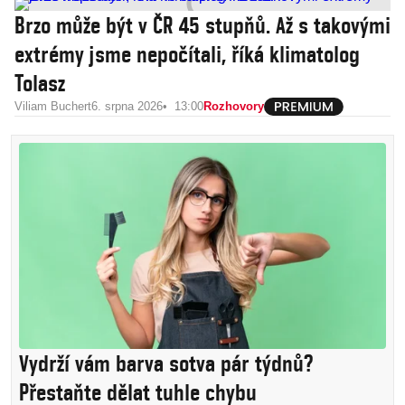
Brzo může být v ČR 45 stupňů. Až s takovými
extrémy jsme nepočítali, říká klimatolog
Tolasz
Viliam Buchert
6. srpna 2026
13:00
Rozhovory
Vydrží vám barva sotva pár týdnů?
Přestaňte dělat tuhle chybu