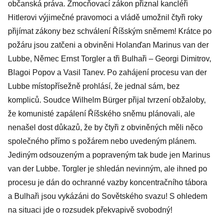
občanská práva. Zmocňovací zákon přiznal kancléři
Hitlerovi výjimečné pravomoci a vládě umožnil čtyři roky
přijímat zákony bez schválení Říšským sněmem! Krátce po
požáru jsou zatčeni a obviněni Holanďan Marinus van der
Lubbe, Němec Ernst Torgler a tři Bulhaři – Georgi Dimitrov,
Blagoi Popov a Vasil Tanev. Po zahájení procesu van der
Lubbe místopřísežně prohlásí, že jednal sám, bez
kompliců. Soudce Wilhelm Bürger přijal tvrzení obžaloby,
že komunisté zapálení Říšského sněmu plánovali, ale
nenašel dost důkazů, že by čtyři z obviněných měli něco
společného přímo s požárem nebo uvedeným plánem.
Jediným odsouzeným a popraveným tak bude jen Marinus
van der Lubbe. Torgler je shledán nevinným, ale ihned po
procesu je dán do ochranné vazby koncentračního tábora
a Bulhaři jsou vykázáni do Sovětského svazu! S ohledem
na situaci jde o rozsudek překvapivě svobodný!