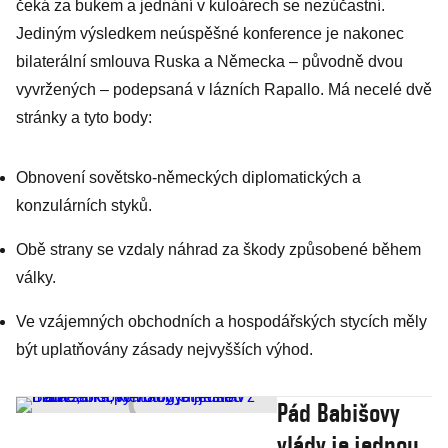
čeká za bukem a jednání v kuloárech se nezúčastní.
Jediným výsledkem neúspěšné konference je nakonec
bilaterální smlouva Ruska a Německa – původně dvou
vyvržených – podepsaná v lázních Rapallo. Má necelé dvě
stránky a tyto body:
Obnovení sovětsko-německých diplomatických a
konzulárních styků.
Obě strany se vzdaly náhrad za škody způsobené během
války.
Ve vzájemných obchodních a hospodářských stycích měly
být uplatňovány zásady nejvyšších výhod.
Pád Babišovy
vlády je jednou