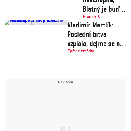
Blatný je buď
diletant, nebo
Prostor X
Vladimír Mertlík:
lhář, počty lidí
Poslední bitva
v nemocnicích
vzplála, dejme se na
jsou
pochod!
Zpětné zrcátko
polopodvod