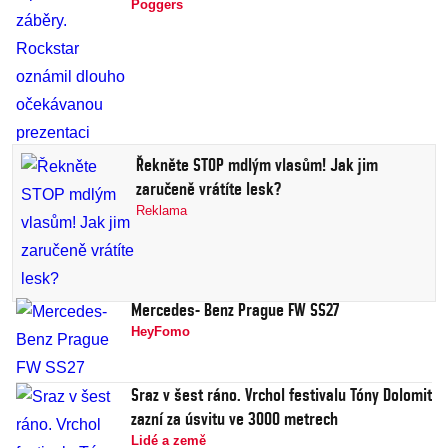
Poggers
Řekněte STOP mdlým vlasům! Jak jim
zaručeně vrátíte lesk?
Reklama
Mercedes- Benz Prague FW SS27
HeyFomo
Sraz v šest ráno. Vrchol festivalu Tóny Dolomit
zazní za úsvitu ve 3000 metrech
Lidé a země