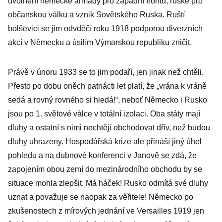
uvolnění německé armády pro západní frontu, ruské pro
občanskou válku a vznik Sovětského Ruska. Ruští
bolševici se jim odvděčí roku 1918 podporou diverzních
akcí v Německu a úsilím Výmarskou republiku zničit.
Právě v únoru 1933 se to jim podaří, jen jinak než chtěli.
Přesto po dobu oněch patnácti let platí, že „vrána k vráně
sedá a rovný rovného si hledá!“, neboť Německo i Rusko
jsou po 1. světové válce v totální izolaci. Oba státy mají
dluhy a ostatní s nimi nechtějí obchodovat dřív, než budou
dluhy uhrazeny. Hospodářská krize ale přináší jiný úhel
pohledu a na dubnové konferenci v Janově se zdá, že
zapojením obou zemí do mezinárodního obchodu by se
situace mohla zlepšit. Má háček! Rusko odmítá své dluhy
uznat a považuje se naopak za věřitele! Německo po
zkušenostech z mírových jednání ve Versailles 1919 jen