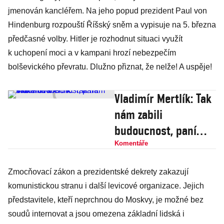
jmenován kancléřem. Na jeho popud prezident Paul von
Hindenburg rozpouští Říšský sněm a vypisuje na 5. března
předčasné volby. Hitler je rozhodnut situaci využít
k uchopení moci a v kampani hrozí nebezpečím
bolševického převratu. Dlužno přiznat, že nelže! A uspěje!
Vladimír Mertlík: Tak
nám zabili
budoucnost, paní
Müllerová
Komentáře
Zmocňovací zákon a prezidentské dekrety zakazují
komunistickou stranu i další levicové organizace. Jejich
představitele, kteří neprchnou do Moskvy, je možné bez
soudů internovat a jsou omezena základní lidská i