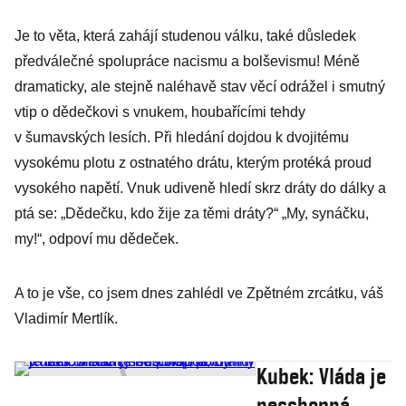
Je to věta, která zahájí studenou válku, také důsledek
předválečné spolupráce nacismu a bolševismu! Méně
dramaticky, ale stejně naléhavě stav věcí odrážel i smutný
vtip o dědečkovi s vnukem, houbařícími tehdy
v šumavských lesích. Při hledání dojdou k dvojitému
vysokému plotu z ostnatého drátu, kterým protéká proud
vysokého napětí. Vnuk udiveně hledí skrz dráty do dálky a
ptá se: „Dědečku, kdo žije za těmi dráty?“ „My, synáčku,
my!“, odpoví mu dědeček.
A to je vše, co jsem dnes zahlédl ve Zpětném zrcátku, váš
Vladimír Mertlík.
Kubek: Vláda je
neschopná,