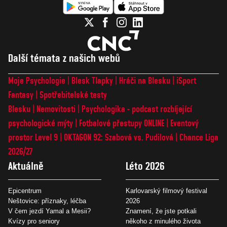
Další témata z našich webů
Moje Psychologie
Blesk Tlapky
Hráči na Blesku
iSport
Fantasy
Spotřebitelské testy
Blesku
Nemovitosti
Psychologika - podcast rozbíjející
psychologické mýty
Fotbalové přestupy ONLINE
Eventový
prostor Level 9
OKTAGON 92: Szabová vs. Pudilová
Chance Liga
2026/27
Aktuálně
Léto 2026
Epicentrum
Karlovarský filmový festival
Neštovice: příznaky, léčba
2026
V čem jezdí Yamal a Mesii?
Znamení, že jste potkali
Kvízy pro seniory
někoho z minulého života