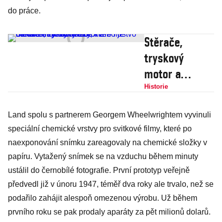
do práce.
Stěrače,
tryskový
motor a
narozeniny.
Historie
Vynálezy, které
Land spolu s partnerem Georgem Wheelwrightem vyvinuli
lidstvo dlouho
speciální chemické vrstvy pro svitkové filmy, které po
nebralo vážně.
naexponování snímku zareagovaly na chemické složky v
Nebo je
papíru. Vytažený snímek se na vzduchu během minuty
dokonce
ustálil do černobílé fotografie. První prototyp veřejně
zakazovalo
předvedl již v únoru 1947, téměř dva roky ale trvalo, než se
podařilo zahájit alespoň omezenou výrobu. Už během
prvního roku se pak prodaly aparáty za pět milionů dolarů.