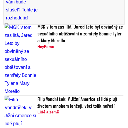
MGK v tom zas lítá, Jared Leto byl obviněný ze
sexuálního obtěžování a zemřely Bonnie Tyler
a Mary Morello
HeyFomo
Filip Vondrášek: V Jižní Americe si lidé plují
životem mnohem lehčeji, věci tolik neřeší
Lidé a země