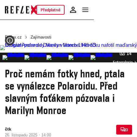
Předplatné
Reflex.cz
Zajímavosti
14
Fotogalerie
Proč nemám fotky hned, ptala
se vynálezce Polaroidu. Před
slavným foťákem pózovala i
Marilyn Monroe
čtk
0
·
26. listopadu 2025
14:00