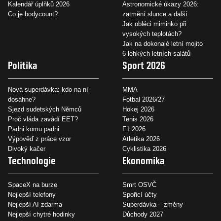
Kalendář úplňků 2026
Astronomické úkazy 2026:
Co je bodycount?
zatmění slunce a další
Jak obléci miminko při
vysokých teplotách?
Jak na dokonalé letní mojito
6 lehkých letních salátů
Politika
Sport 2026
Nová superdávka: kdo na ní
MMA
dosáhne?
Fotbal 2026/27
Sjezd sudetských Němců
Hokej 2026
Proč vláda zavádí EET?
Tenis 2026
Padni komu padni
F1 2026
Výpověď z práce vzor
Atletika 2026
Divoký kačer
Cyklistika 2026
Technologie
Ekonomika
SpaceX na burze
Smrt OSVČ
Nejlepší telefony
Spořicí účty
Nejlepší AI zdarma
Superdávka – změny
Nejlepší chytré hodinky
Důchody 2027