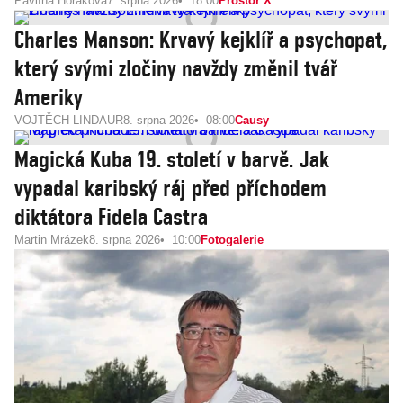
Pavlína Horáková
7. srpna 2026
18:00
Prostor X
Charles Manson: Krvavý kejklíř a psychopat,
který svými zločiny navždy změnil tvář
Ameriky
VOJTĚCH LINDAUR
8. srpna 2026
08:00
Causy
Magická Kuba 19. století v barvě. Jak
vypadal karibský ráj před příchodem
diktátora Fidela Castra
Martin Mrázek
8. srpna 2026
10:00
Fotogalerie