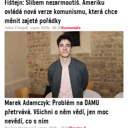
Fištejn: Slibem nezarmoutíš. Ameriku
ovládá nová verze komunismu, která chce
měnit zajeté pořádky
Jefim Fištejn
8. srpna 2026
06:00
Komentáře
Marek Adamczyk: Problém na DAMU
přetrvává. Všichni o něm vědí, jen moc
nevědí, co s ním