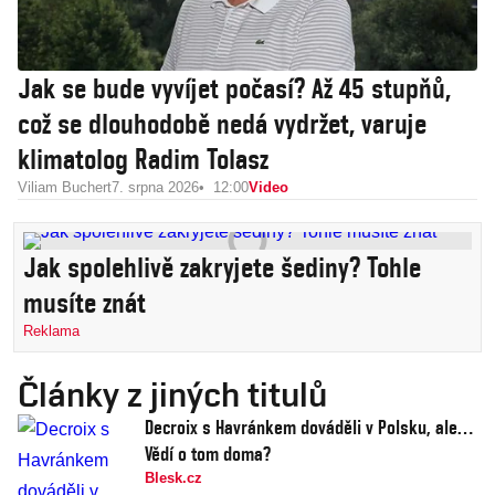
Jak se bude vyvíjet počasí? Až 45 stupňů,
což se dlouhodobě nedá vydržet, varuje
klimatolog Radim Tolasz
Viliam Buchert
7. srpna 2026
12:00
Video
Jak spolehlivě zakryjete šediny? Tohle
musíte znát
Reklama
Články z jiných titulů
Decroix s Havránkem dováděli v Polsku, ale…
Vědí o tom doma?
Blesk.cz