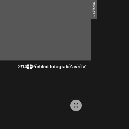
2
/
14
Přehled fotografií
Zavřít