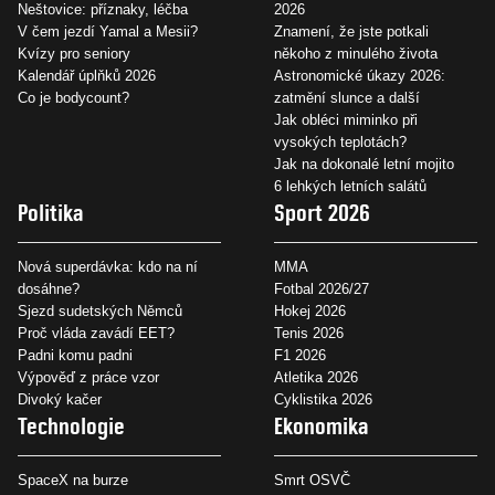
Neštovice: příznaky, léčba
2026
V čem jezdí Yamal a Mesii?
Znamení, že jste potkali
Kvízy pro seniory
někoho z minulého života
Kalendář úplňků 2026
Astronomické úkazy 2026:
Co je bodycount?
zatmění slunce a další
Jak obléci miminko při
vysokých teplotách?
Jak na dokonalé letní mojito
6 lehkých letních salátů
Politika
Sport 2026
Nová superdávka: kdo na ní
MMA
dosáhne?
Fotbal 2026/27
Sjezd sudetských Němců
Hokej 2026
Proč vláda zavádí EET?
Tenis 2026
Padni komu padni
F1 2026
Výpověď z práce vzor
Atletika 2026
Divoký kačer
Cyklistika 2026
Technologie
Ekonomika
SpaceX na burze
Smrt OSVČ