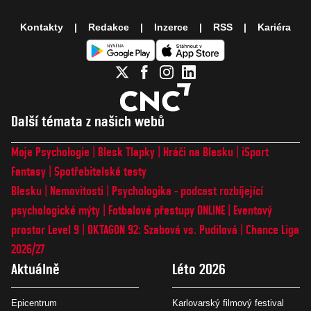
Kontakty
Redakce
Inzerce
RSS
Kariéra
Další témata z našich webů
Moje Psychologie
Blesk Tlapky
Hráči na Blesku
iSport
Fantasy
Spotřebitelské testy
Blesku
Nemovitosti
Psychologika - podcast rozbíjející
psychologické mýty
Fotbalové přestupy ONLINE
Eventový
prostor Level 9
OKTAGON 92: Szabová vs. Pudilová
Chance Liga
2026/27
Aktuálně
Léto 2026
Epicentrum
Karlovarský filmový festival