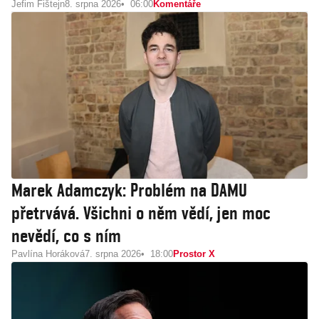
Jefim Fištejn
8. srpna 2026
06:00
Komentáře
Marek Adamczyk: Problém na DAMU
přetrvává. Všichni o něm vědí, jen moc
nevědí, co s ním
Pavlína Horáková
7. srpna 2026
18:00
Prostor X