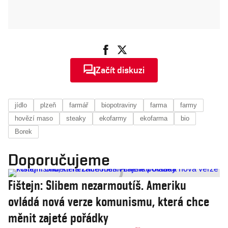
Začít diskuzi
jídlo
plzeň
farmář
biopotraviny
farma
farmy
hovězí maso
steaky
ekofarmy
ekofarma
bio
Borek
Doporučujeme
Fištejn: Slibem nezarmoutíš. Ameriku
ovládá nová verze komunismu, která chce
měnit zajeté pořádky