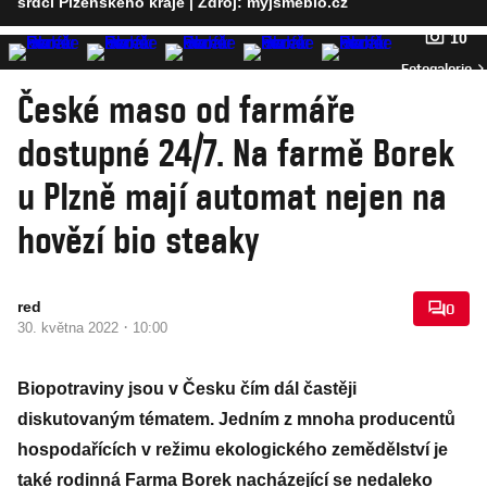
srdci Plzeňského kraje
| Zdroj: myjsmebio.cz
10
Fotogalerie
České maso od farmáře
dostupné 24/7. Na farmě Borek
u Plzně mají automat nejen na
hovězí bio steaky
red
0
·
30. května 2022
10:00
Biopotraviny jsou v Česku čím dál častěji
diskutovaným tématem. Jedním z mnoha producentů
hospodařících v režimu ekologického zemědělství je
také rodinná Farma Borek nacházející se nedaleko