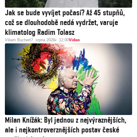
Jak se bude vyvíjet počasí? Až 45 stupňů,
což se dlouhodobě nedá vydržet, varuje
klimatolog Radim Tolasz
Viliam Buchert
7. srpna 2026
12:00
Video
Milan Knížák: Byl jednou z nejvýraznějších,
ale i nejkontroverznějších postav české