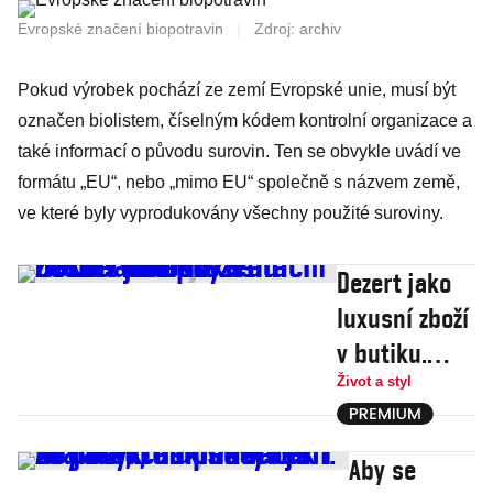
Evropské značení biopotravin
|
Zdroj: archiv
Pokud výrobek pochází ze zemí Evropské unie, musí být
označen biolistem, číselným kódem kontrolní organizace a
také informací o původu surovin. Ten se obvykle uvádí ve
formátu „EU“, nebo „mimo EU“ společně s názvem země,
ve které byly vyprodukovány všechny použité suroviny.
Dezert jako
luxusní zboží
v butiku.
Tradiční
Život a styl
české
věnečky s
Aby se