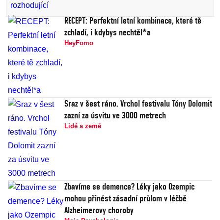
RECEPT: Perfektní letní kombinace, které tě
zchladí, i kdybys nechtěl*a
HeyFomo
Sraz v šest ráno. Vrchol festivalu Tóny Dolomit
zazní za úsvitu ve 3000 metrech
Lidé a země
Zbavíme se demence? Léky jako Ozempic
mohou přinést zásadní průlom v léčbě
Alzheimerovy choroby