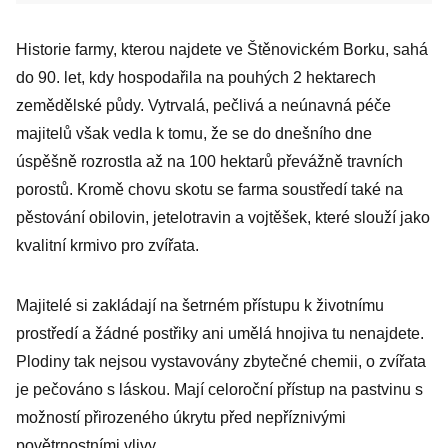
Historie farmy, kterou najdete ve Štěnovickém Borku, sahá
do 90. let, kdy hospodařila na pouhých 2 hektarech
zemědělské půdy. Vytrvalá, pečlivá a neúnavná péče
majitelů však vedla k tomu, že se do dnešního dne
úspěšně rozrostla až na 100 hektarů převážně travních
porostů. Kromě chovu skotu se farma soustředí také na
pěstování obilovin, jetelotravin a vojtěšek, které slouží jako
kvalitní krmivo pro zvířata.
Majitelé si zakládají na šetrném přístupu k životnímu
prostředí a žádné postřiky ani umělá hnojiva tu nenajdete.
Plodiny tak nejsou vystavovány zbytečné chemii, o zvířata
je pečováno s láskou. Mají celoroční přístup na pastvinu s
možností přirozeného úkrytu před nepříznivými
povětrnostními vlivy.