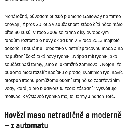
Nenáročné, původem britské plemeno Galloway na farmě
chovají již přes 20 let a v současnosti stádo čítá něco málo
přes 90 kusů. V roce 2009 se farma díky evropským
fondům rozrostla o nový sklad krmiv, v roce 2013 majitelé
dokončili bourárnu, letos také vlastní zpracovnu masa a na
napuštění čeká také nový rybník. „Nápad mít rybník jako
součást naší farmy, jsme si okamžitě zamilovali. Nejen, že
budeme moci rozšířit nabídku o prodej kvalitních ryb, navíc
alespoň trochu pomůžeme okolní krajině se zadržováním
vody, které je pro biodiverzitu zcela zásadní,“ vysvětluje
motivaci k výstavbě rybníka majitel farmy Jindřich Terč.
Hovězí maso netradičně a moderně
– z automatu