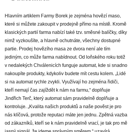
Hlavním artiklem Farmy Borek je zejména hovězí maso,
které si můžete zakoupit v prodejně přímo na místě. Kromě
klasických partií farma nabízí také tzv. směsné balíčky, díky
nimž vyzkoušíte, a hlavně ochutnáte, všechny dostupné
partie. Prodej hovězího masa ze dvora není ale tím
jediným, co může farma nabídnout. Od loňského roku totiž
v nedalekých Chválenicích funguje automat, kde si snadno
nakoupíte produkty, kdykoliv budete mít cestu kolem. „Lidé
si na automat rychle zvykli. Využívají ho zejména řidiči,
kteří nemají čas zajíždět k nám na farmu,“ doplňuje
Jindřich Terč, který automat sám pravidelně doplňuje a
kontroluje. „Kvalita našich produktů a naše pověst je pro
nás klíčová, protože reputaci máte jen jednu. Zpětná vazba
od zákazníků, kteří se k nám pravidelně vrací, je tak pro mě
jasný signál, že jdeme správným směrem,“ uzavírá.