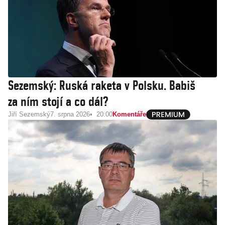
Sezemský: Ruská raketa v Polsku. Babiš
za ním stojí a co dál?
Jiří Sezemský
7. srpna 2026
20:00
Komentáře