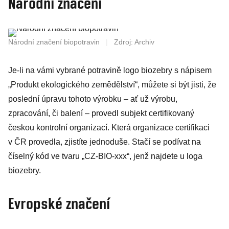
Národní značení
Národní značení biopotravin
|
Zdroj: Archiv
Je-li na vámi vybrané potravině logo biozebry s nápisem
„Produkt ekologického zemědělství“, můžete si být jisti, že
poslední úpravu tohoto výrobku – ať už výrobu,
zpracování, či balení – provedl subjekt certifikovaný
českou kontrolní organizací. Která organizace certifikaci
v ČR provedla, zjistíte jednoduše. Stačí se podívat na
číselný kód ve tvaru „CZ-BIO-xxx“, jenž najdete u loga
biozebry.
Evropské značení