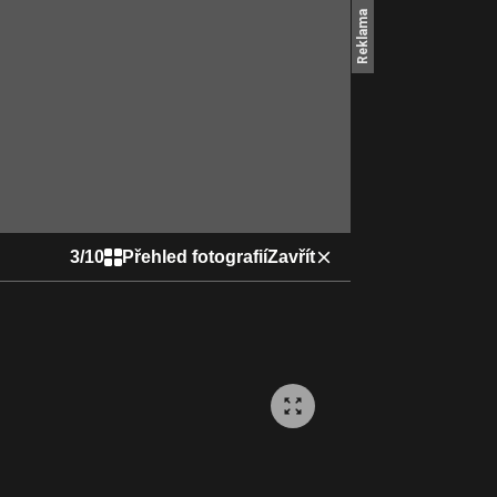
3
/
10
Přehled fotografií
Zavřít