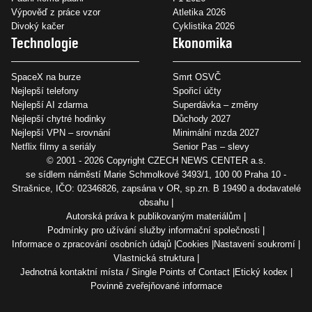
Výpověď z práce vzor
Atletika 2026
Divoký kačer
Cyklistika 2026
Technologie
Ekonomika
SpaceX na burze
Smrt OSVČ
Nejlepší telefony
Spořicí účty
Nejlepší AI zdarma
Superdávka – změny
Nejlepší chytré hodinky
Důchody 2027
Nejlepší VPN – srovnání
Minimální mzda 2027
Netflix filmy a seriály
Senior Pas – slevy
© 2001 - 2026 Copyright
CZECH NEWS CENTER a.s.
se sídlem náměstí Marie Schmolkové 3493/1, 100 00 Praha 10 -
Strašnice, IČO: 02346826, zapsána v OR, sp.zn. B 19490 a dodavatelé
obsahu
Autorská práva k publikovaným materiálům
Podmínky pro užívání služby informační společnosti
Informace o zpracování osobních údajů
Cookies
Nastavení soukromí
Vlastnická struktura
Jednotná kontaktní místa / Single Points of Contact
Etický kodex
Povinně zveřejňované informace