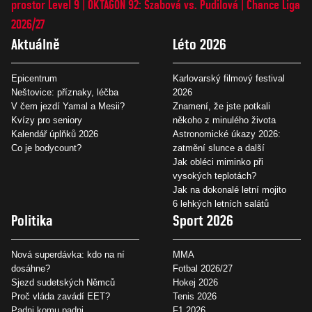
prostor Level 9
OKTAGON 92: Szabová vs. Pudilová
Chance Liga
2026/27
Aktuálně
Léto 2026
Epicentrum
Karlovarský filmový festival
Neštovice: příznaky, léčba
2026
V čem jezdí Yamal a Mesii?
Znamení, že jste potkali
Kvízy pro seniory
někoho z minulého života
Kalendář úplňků 2026
Astronomické úkazy 2026:
Co je bodycount?
zatmění slunce a další
Jak obléci miminko při
vysokých teplotách?
Jak na dokonalé letní mojito
6 lehkých letních salátů
Politika
Sport 2026
Nová superdávka: kdo na ní
MMA
dosáhne?
Fotbal 2026/27
Sjezd sudetských Němců
Hokej 2026
Proč vláda zavádí EET?
Tenis 2026
Padni komu padni
F1 2026