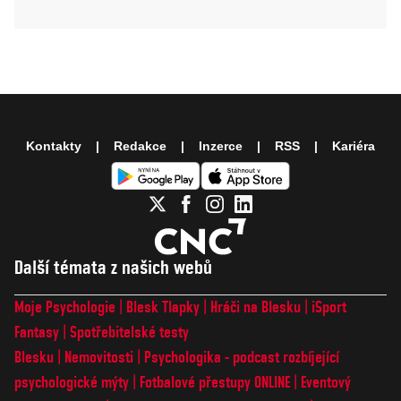
Kontakty
Redakce
Inzerce
RSS
Kariéra
Další témata z našich webů
Moje Psychologie
Blesk Tlapky
Hráči na Blesku
iSport
Fantasy
Spotřebitelské testy
Blesku
Nemovitosti
Psychologika - podcast rozbíjející
psychologické mýty
Fotbalové přestupy ONLINE
Eventový