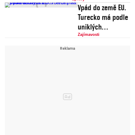
disidenti
Vpád do země EU.
Turecko má podle
uniklých
dokumentů plán
Zajímavosti
na invazi Řecka