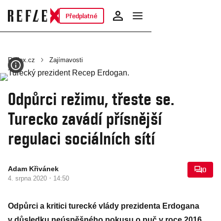
Předplatné
Reflex.cz
Zajímavosti
Odpůrci režimu, třeste se.
Turecko zavádí přísnější
regulaci sociálních sítí
Adam Křivánek
0
·
4. srpna 2020
14:50
Odpůrci a kritici turecké vlády prezidenta Erdogana
v důsledku neúspěšného pokusu o puč v roce 2016