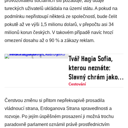
provozovatelů sociálních sítí požaduje, aby údaje
tureckých uživatelů ukládala na území státu. A pokud na
podmínku nepřistoupí některá ze společností, bude čelit
pokutě až ve výši 1,5 milionu dolarů, v přepočtu asi 34
milionů korun českých. V takovém případě navíc hrozí
omezení dosahu až o 90 % a zákazy reklam.
Tvář Hagia Sofia,
kterou neznáte:
Slavný chrám jako
kočičí domov
Cestování
Čerstvou změnu si přitom nepřekvapivě prosadila
vládnoucí strana, Erdoganova Strana spravedlnosti a
rozvoje. Po jejím úspěšném prosazení ji možná trochu
paradoxně parlament oznámil právě prostřednictvím