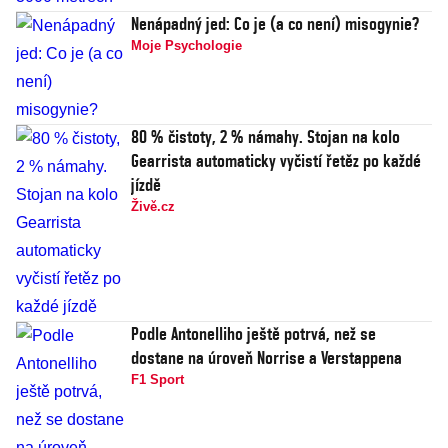
Nenápadný jed: Co je (a co není) misogynie?
Moje Psychologie
80 % čistoty, 2 % námahy. Stojan na kolo
Gearrista automaticky vyčistí řetěz po každé
jízdě
Živě.cz
Podle Antonelliho ještě potrvá, než se
dostane na úroveň Norrise a Verstappena
F1 Sport