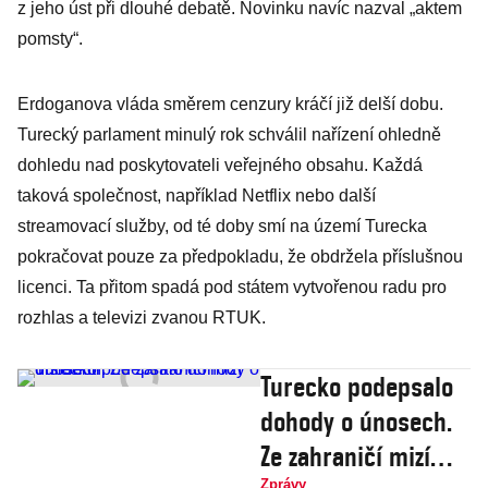
z jeho úst při dlouhé debatě. Novinku navíc nazval „aktem
pomsty“.
Erdoganova vláda směrem cenzury kráčí již delší dobu.
Turecký parlament minulý rok schválil nařízení ohledně
dohledu nad poskytovateli veřejného obsahu. Každá
taková společnost, například Netflix nebo další
streamovací služby, od té doby smí na území Turecka
pokračovat pouze za předpokladu, že obdržela příslušnou
licenci. Ta přitom spadá pod státem vytvořenou radu pro
rozhlas a televizi zvanou RTUK.
Turecko podepsalo
dohody o únosech.
Ze zahraničí mizí
Zprávy