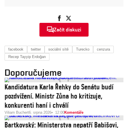
Začít diskuzi
facebook
twitter
sociální sítě
Turecko
cenzura
Recep Tayyip Erdoğan
Doporučujeme
Kandidatura Karla Řehky do Senátu budí
pozdvižení. Ministr Zůna ho kritizuje,
konkurenti haní i chválí
Viliam Buchert
6. srpna 2026
12:00
Komentáře
Bartkovský: Ministerstva nepatří Babišovi,