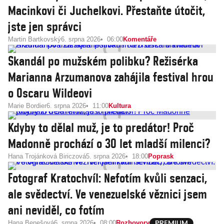
Macinkovi či Juchelkovi. Přestaňte útočit,
jste jen správci
Martin Bartkovský
6. srpna 2026
06:00
Komentáře
Skandál po mužském polibku? Režisérka
Marianna Arzumanova zahájila festival hrou
o Oscaru Wildeovi
Marie Bordier
6. srpna 2026
11:00
Kultura
Kdyby to dělal muž, je to predátor! Proč
Madonně prochází o 30 let mladší milenci?
Hana Trojánková Biriczová
5. srpna 2026
18:00
Poprask
Fotograf Kratochvíl: Nefotím kvůli senzaci,
ale svědectví. Ve venezuelské věznici jsem
ani neviděl, co fotím
Hana Benešová
6. srpna 2026
08:00
Rozhovory