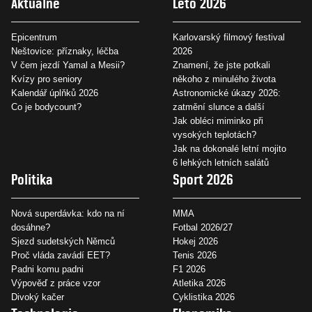
Aktuálně
Léto 2026
Epicentrum
Karlovarský filmový festival
Neštovice: příznaky, léčba
2026
V čem jezdí Yamal a Mesii?
Znamení, že jste potkali
Kvízy pro seniory
někoho z minulého života
Kalendář úplňků 2026
Astronomické úkazy 2026:
Co je bodycount?
zatmění slunce a další
Jak obléci miminko při
vysokých teplotách?
Jak na dokonalé letní mojito
6 lehkých letních salátů
Politika
Sport 2026
Nová superdávka: kdo na ní
MMA
dosáhne?
Fotbal 2026/27
Sjezd sudetských Němců
Hokej 2026
Proč vláda zavádí EET?
Tenis 2026
Padni komu padni
F1 2026
Výpověď z práce vzor
Atletika 2026
Divoký kačer
Cyklistika 2026