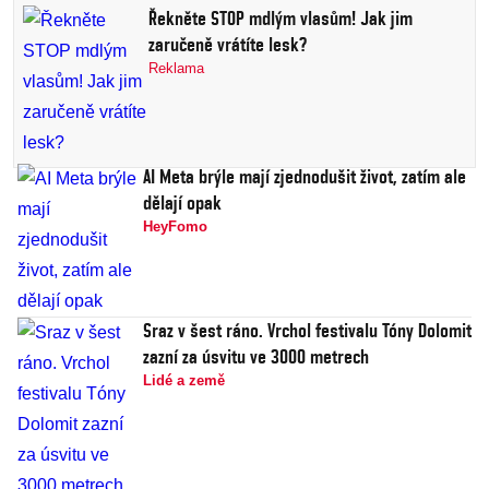
Řekněte STOP mdlým vlasům! Jak jim
zaručeně vrátíte lesk?
Reklama
AI Meta brýle mají zjednodušit život, zatím ale
dělají opak
HeyFomo
Sraz v šest ráno. Vrchol festivalu Tóny Dolomit
zazní za úsvitu ve 3000 metrech
Lidé a země