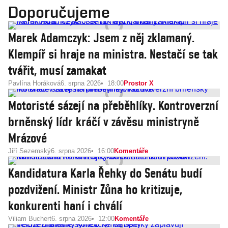
Doporučujeme
Marek Adamczyk: Jsem z něj zklamaný.
Klempíř si hraje na ministra. Nestačí se tak
tvářit, musí zamakat
Pavlína Horáková
6. srpna 2026
18:00
Prostor X
Motoristé sázejí na přeběhlíky. Kontroverzní
brněnský lídr kráčí v závěsu ministryně
Mrázové
Jiří Sezemský
6. srpna 2026
16:00
Komentáře
Kandidatura Karla Řehky do Senátu budí
pozdvižení. Ministr Zůna ho kritizuje,
konkurenti haní i chválí
Viliam Buchert
6. srpna 2026
12:00
Komentáře