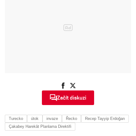
Začít diskuzi
Turecko
útok
invaze
Řecko
Recep Tayyip Erdoğan
Çakabey Harekât Planlama Direktifi