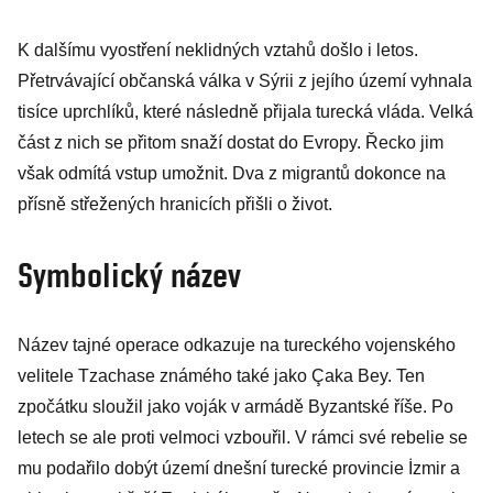
cíl výstavby
K dalšímu vyostření neklidných vztahů došlo i letos.
druhé největší
Přetrvávající občanská válka v Sýrii z jejího území vyhnala
přehrady v
tisíce uprchlíků, které následně přijala turecká vláda. Velká
Turecku
část z nich se přitom snaží dostat do Evropy. Řecko jim
však odmítá vstup umožnit. Dva z migrantů dokonce na
přísně střežených hranicích přišli o život.
Symbolický název
Název tajné operace odkazuje na tureckého vojenského
velitele Tzachase známého také jako Çaka Bey. Ten
zpočátku sloužil jako voják v armádě Byzantské říše. Po
letech se ale proti velmoci vzbouřil. V rámci své rebelie se
mu podařilo dobýt území dnešní turecké provincie İzmir a