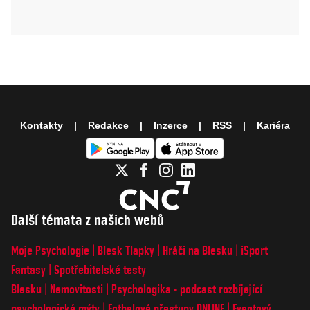
Kontakty
Redakce
Inzerce
RSS
Kariéra
Další témata z našich webů
Moje Psychologie
Blesk Tlapky
Hráči na Blesku
iSport
Fantasy
Spotřebitelské testy
Blesku
Nemovitosti
Psychologika - podcast rozbíjející
psychologické mýty
Fotbalové přestupy ONLINE
Eventový