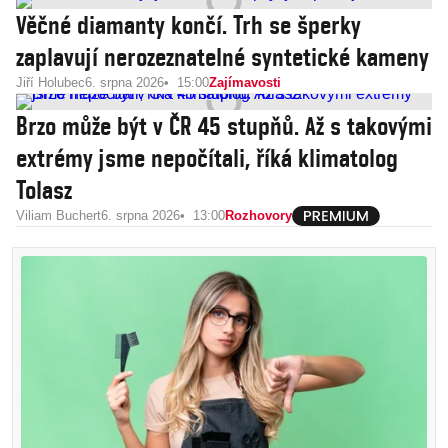
Věčné diamanty končí. Trh se šperky
zaplavují nerozeznatelné syntetické kameny
Jiří Holubec
6. srpna 2026
15:00
Zajímavosti
Brzo může být v ČR 45 stupňů. Až s takovými
extrémy jsme nepočítali, říká klimatolog
Tolasz
Viliam Buchert
6. srpna 2026
13:00
Rozhovory