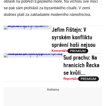
oblasti na pobřeží Egejského moře. Na vrcholu své moci
se pak sám prohlásil za byzantského císaře. V zemi
dodnes platí za zakladatele moderního námořnictva.
Jefim Fištejn: V
syrském konfliktu
správní hoši nejsou
Komentáře
Sud prachu: Na
hranicích Řecka
se kvůli
uprchlíkům
Reportáže
přiostřuje boj o
budoucnost
Evropy