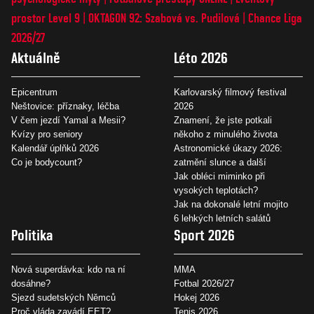
prostor Level 9
OKTAGON 92: Szabová vs. Pudilová
Chance Liga
2026/27
Aktuálně
Léto 2026
Epicentrum
Karlovarský filmový festival
Neštovice: příznaky, léčba
2026
V čem jezdí Yamal a Mesii?
Znamení, že jste potkali
Kvízy pro seniory
někoho z minulého života
Kalendář úplňků 2026
Astronomické úkazy 2026:
Co je bodycount?
zatmění slunce a další
Jak obléci miminko při
vysokých teplotách?
Jak na dokonalé letní mojito
6 lehkých letních salátů
Politika
Sport 2026
Nová superdávka: kdo na ní
MMA
dosáhne?
Fotbal 2026/27
Sjezd sudetských Němců
Hokej 2026
Proč vláda zavádí EET?
Tenis 2026