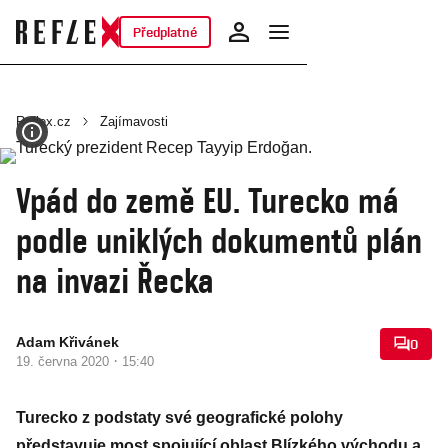
Předplatné
Reflex.cz
Zajímavosti
Vpád do země EU. Turecko má
podle uniklých dokumentů plán
na invazi Řecka
Adam Křivánek
0
·
19. června 2020
15:40
Turecko z podstaty své geografické polohy
představuje most spojující oblast Blízkého východu a