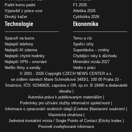
Padni komu padni
F1 2026
Výpověď z práce vzor
Atletika 2026
Divoký kačer
Cyklistika 2026
Technologie
Ekonomika
SpaceX na burze
Temu a clo
Nejlepší telefony
Spořicí účty
Nejlepší AI zdarma
Superdávka – změny
Nejlepší chytré hodinky
Chybějící roky k důchodu
Nejlepší VPN – srovnání
Minimální mzda 2027
Netflix filmy a seriály
Vedro v práci
© 2001 - 2026 Copyright
CZECH NEWS CENTER a.s.
se sídlem náměstí Marie Schmolkové 3493/1, 100 00 Praha 10 -
Strašnice, IČO: 02346826, zapsána v OR, sp.zn. B 19490 a dodavatelé
obsahu
Autorská práva k publikovaným materiálům
Podmínky pro užívání služby informační společnosti
Informace o zpracování osobních údajů
Cookies
Nastavení soukromí
Vlastnická struktura
Jednotná kontaktní místa / Single Points of Contact
Etický kodex
Povinně zveřejňované informace