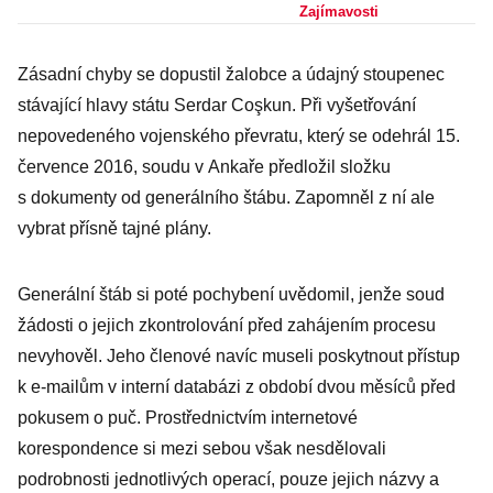
Do Německa se
Zajímavosti
vrací stovka
Zásadní chyby se dopustil žalobce a údajný stoupenec
teroristů
stávající hlavy státu Serdar Coşkun. Při vyšetřování
Islámského
nepovedeného vojenského převratu, který se odehrál 15.
státu
července 2016, soudu v Ankaře předložil složku
s dokumenty od generálního štábu. Zapomněl z ní ale
vybrat přísně tajné plány.
Generální štáb si poté pochybení uvědomil, jenže soud
žádosti o jejich zkontrolování před zahájením procesu
nevyhověl. Jeho členové navíc museli poskytnout přístup
k e-mailům v interní databázi z období dvou měsíců před
pokusem o puč. Prostřednictvím internetové
korespondence si mezi sebou však nesdělovali
podrobnosti jednotlivých operací, pouze jejich názvy a