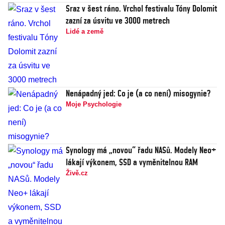
Sraz v šest ráno. Vrchol festivalu Tóny Dolomit
zazní za úsvitu ve 3000 metrech
Lidé a země
Nenápadný jed: Co je (a co není) misogynie?
Moje Psychologie
Synology má „novou“ řadu NASů. Modely Neo+
lákají výkonem, SSD a vyměnitelnou RAM
Živě.cz