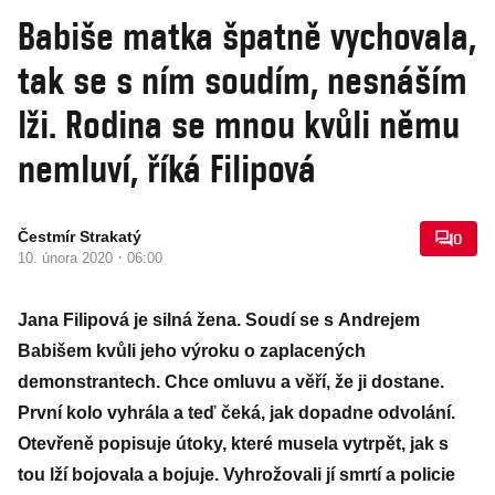
Babiše matka špatně vychovala,
tak se s ním soudím, nesnáším
lži. Rodina se mnou kvůli němu
nemluví, říká Filipová
Čestmír Strakatý
0
·
10. února 2020
06:00
Jana Filipová je silná žena. Soudí se s Andrejem
Babišem kvůli jeho výroku o zaplacených
demonstrantech. Chce omluvu a věří, že ji dostane.
První kolo vyhrála a teď čeká, jak dopadne odvolání.
Otevřeně popisuje útoky, které musela vytrpět, jak s
tou lží bojovala a bojuje. Vyhrožovali jí smrtí a policie