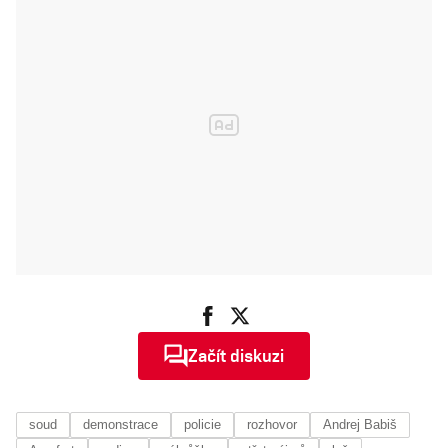
vládám, říká
Minář z
Milionu
chvilek
Začít diskuzi
soud
demonstrace
policie
rozhovor
Andrej Babiš