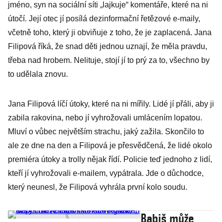
jméno, syn na sociální síti „lajkuje“ komentáře, které na ni
útočí. Její otec jí posílá dezinformační řetězové e-maily,
včetně toho, který ji obviňuje z toho, že je zaplacená. Jana
Filipová říká, že snad děti jednou uznají, že měla pravdu,
třeba nad hrobem. Nelituje, stojí jí to prý za to, všechno by
to udělala znovu.
Jana Filipová líčí útoky, které na ni mířily. Lidé jí přáli, aby ji
zabila rakovina, nebo jí vyhrožovali umlácením lopatou.
Mluví o vůbec největším strachu, jaký zažila. Skončilo to
ale ze dne na den a Filipová je přesvědčená, že lidé okolo
premiéra útoky a trolly nějak řídí. Policie teď jednoho z lidí,
kteří jí vyhrožovali e-mailem, vypátrala. Jde o důchodce,
který neunesl, že Filipová vyhrála první kolo soudu.
Babiš může