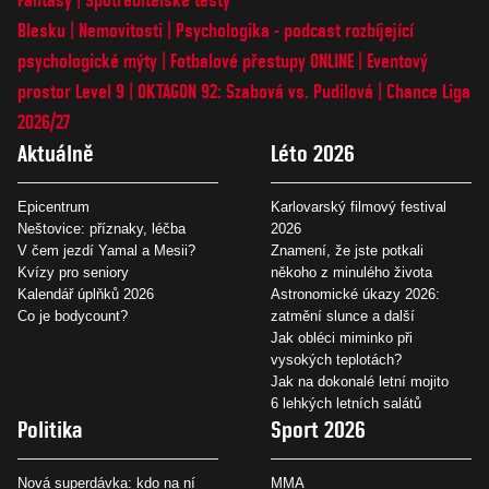
Blesku
Nemovitosti
Psychologika - podcast rozbíjející
psychologické mýty
Fotbalové přestupy ONLINE
Eventový
prostor Level 9
OKTAGON 92: Szabová vs. Pudilová
Chance Liga
2026/27
Aktuálně
Léto 2026
Epicentrum
Karlovarský filmový festival
Neštovice: příznaky, léčba
2026
V čem jezdí Yamal a Mesii?
Znamení, že jste potkali
Kvízy pro seniory
někoho z minulého života
Kalendář úplňků 2026
Astronomické úkazy 2026:
Co je bodycount?
zatmění slunce a další
Jak obléci miminko při
vysokých teplotách?
Jak na dokonalé letní mojito
6 lehkých letních salátů
Politika
Sport 2026
Nová superdávka: kdo na ní
MMA