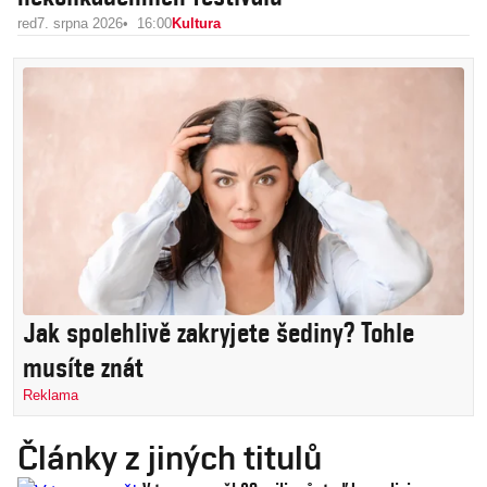
red
7. srpna 2026
16:00
Kultura
Jak spolehlivě zakryjete šediny? Tohle
musíte znát
Reklama
Články z jiných titulů