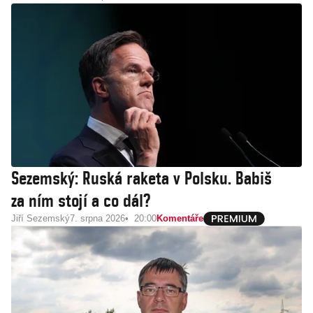
Sezemský: Ruská raketa v Polsku. Babiš
za ním stojí a co dál?
Jiří Sezemský
7. srpna 2026
20:00
Komentáře