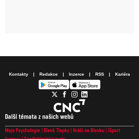
Kontakty
Redakce
Inzerce
RSS
Kariéra
Další témata z našich webů
Moje Psychologie
Blesk Tlapky
Hráči na Blesku
iSport
Fantasy
Spotřebitelské testy