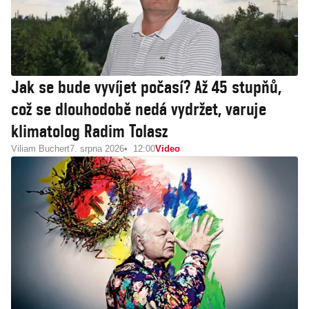
Jak se bude vyvíjet počasí? Až 45 stupňů,
což se dlouhodobě nedá vydržet, varuje
klimatolog Radim Tolasz
Viliam Buchert
7. srpna 2026
12:00
Video