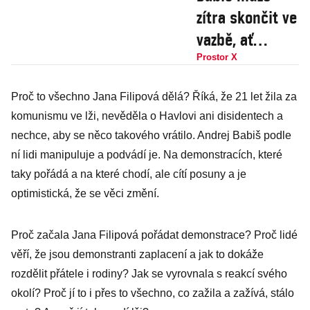
zítra skončit ve
vazbě, ať
policie koná,
Prostor X
říká
Proč to všechno Jana Filipová dělá? Říká, že 21 let žila za
exnáměstek,
komunismu ve lži, nevěděla o Havlovi ani disidentech a
který chtěl
nechce, aby se něco takového vrátilo. Andrej Babiš podle
zastavit dotace
ní lidi manipuluje a podvádí je. Na demonstracích, které
Agrofertu
taky pořádá a na které chodí, ale cítí posuny a je
optimistická, že se věci změní.
Proč začala Jana Filipová pořádat demonstrace? Proč lidé
věří, že jsou demonstranti zaplacení a jak to dokáže
rozdělit přátele i rodiny? Jak se vyrovnala s reakcí svého
okolí? Proč jí to i přes to všechno, co zažila a zažívá, stálo