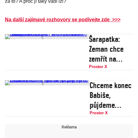
za to? A proč jí taky vadí lži?
Na další zajímavé rozhovory se podívejte zde >>>
Šarapatka:
Zeman chce
zemřít na
Hradě,
Prostor X
neomluvím se
Chceme konec
mu, Babiš
Babiše,
chce
půjdeme
ovládnout ČT a
znovu do ulic a
Prostor X
dosadit svého
vydržíme roky,
ředitele
i proti dalším