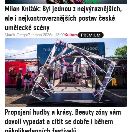
Milan Knížák: Byl jednou z nejvýraznějších,
ale i nejkontroverznějších postav české
umělecké scény
Marek Gregor
7. srpna 2026
13:00
Kultura
Propojení hudby a krásy. Beauty zóny vám
dovolí vypadat a cítit se dobře i během
několikadenních festivalů