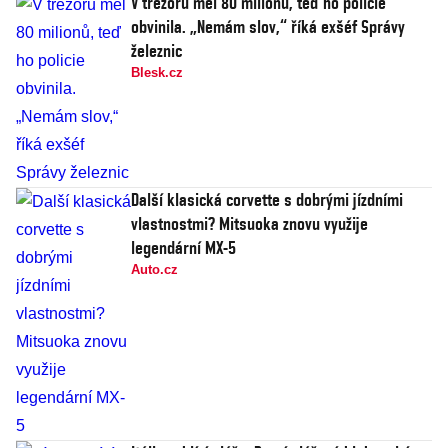
V trezoru měl 80 milionů, teď ho policie
obvinila. „Nemám slov,“ říká exšéf Správy
železnic
Blesk.cz
Další klasická corvette s dobrými jízdními
vlastnostmi? Mitsuoka znovu využije
legendární MX-5
Auto.cz