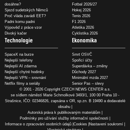
dosáhne?
Fotbal 2026/27
Sjezd sudetských Němců
Hokej 2026
Proč vláda zavádí EET?
Tenis 2026
Padni komu padni
F1 2026
Výpověď z práce vzor
Atletika 2026
Divoký kačer
Cyklistika 2026
Technologie
Ekonomika
SpaceX na burze
Smrt OSVČ
Nejlepší telefony
Spořicí účty
Nejlepší AI zdarma
Superdávka – změny
Nejlepší chytré hodinky
Důchody 2027
Nejlepší VPN – srovnání
Minimální mzda 2027
Netflix filmy a seriály
Senior Pas – slevy
© 2001 - 2026 Copyright
CZECH NEWS CENTER a.s.
se sídlem náměstí Marie Schmolkové 3493/1, 100 00 Praha 10 -
Strašnice, IČO: 02346826, zapsána v OR, sp.zn. B 19490 a dodavatelé
obsahu
Autorská práva k publikovaným materiálům
Podmínky pro užívání služby informační společnosti
Informace o zpracování osobních údajů
Cookies
Nastavení soukromí
Vlastnická struktura