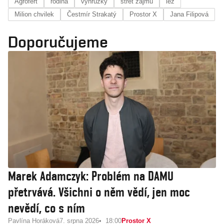
Agrofert
rodina
výhrůžky
střet zájmů
lež
Milion chvilek
Čestmír Strakatý
Prostor X
Jana Filipová
Doporučujeme
Marek Adamczyk: Problém na DAMU
přetrvává. Všichni o něm vědí, jen moc
nevědí, co s ním
Pavlína Horáková
7. srpna 2026
18:00
Prostor X