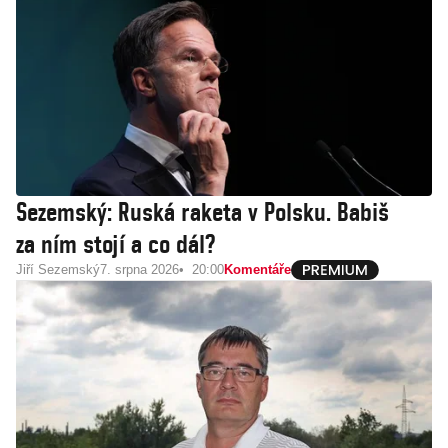
Sezemský: Ruská raketa v Polsku. Babiš
za ním stojí a co dál?
Jiří Sezemský
7. srpna 2026
20:00
Komentáře