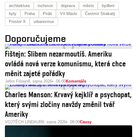
architektura
rozhovor
doprava
město
bydlení
byty
Praha
Piráti
Vít Máslo
Čestmír Strakatý
Prostor X
urbanismus
Doporučujeme
Fištejn: Slibem nezarmoutíš. Ameriku
ovládá nová verze komunismu, která chce
měnit zajeté pořádky
Jefim Fištejn
8. srpna 2026
06:00
Komentáře
Charles Manson: Krvavý kejklíř a psychopat,
který svými zločiny navždy změnil tvář
Ameriky
VOJTĚCH LINDAUR
8. srpna 2026
08:00
Causy