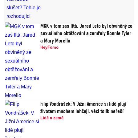
MGK v tom zas lítá, Jared Leto byl obviněný ze
sexuálního obtěžování a zemřely Bonnie Tyler
a Mary Morello
HeyFomo
Filip Vondrášek: V Jižní Americe si lidé plují
životem mnohem lehčeji, věci tolik neřeší
Lidé a země