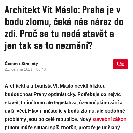
Architekt Vít Máslo: Praha je v
bodu zlomu, čeká nás náraz do
zdi. Proč se tu nedá stavět a
jen tak se to nezmění?
Čestmír Strakatý
0
·
21. června 2021
06:40
Architekt a urbanista Vít Máslo nevidí blízkou
budoucnost Prahy optimisticky. Potřebuje co nejvíc
stavět, brání tomu ale legislativa, územní plánování a
další věcí. Hlavní město je v bodu zlomu, ale podobné
problémy jsou po celé republice. Nový
stavební zákon
přitom může situaci spíš zhoršit, protože je udělaný