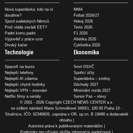
Nová superdávka: kdo na ní
MMA
dosáhne?
Fotbal 2026/27
Sjezd sudetských Němců
Hokej 2026
Proč vláda zavádí EET?
Tenis 2026
Padni komu padni
F1 2026
Výpověď z práce vzor
Atletika 2026
Divoký kačer
Cyklistika 2026
Technologie
Ekonomika
SpaceX na burze
Smrt OSVČ
Nejlepší telefony
Spořicí účty
Nejlepší AI zdarma
Superdávka – změny
Nejlepší chytré hodinky
Důchody 2027
Nejlepší VPN – srovnání
Minimální mzda 2027
Netflix filmy a seriály
Senior Pas – slevy
© 2001 - 2026 Copyright
CZECH NEWS CENTER a.s.
se sídlem náměstí Marie Schmolkové 3493/1, 100 00 Praha 10 -
Strašnice, IČO: 02346826, zapsána v OR, sp.zn. B 19490 a dodavatelé
obsahu
Autorská práva k publikovaným materiálům
Podmínky pro užívání služby informační společnosti