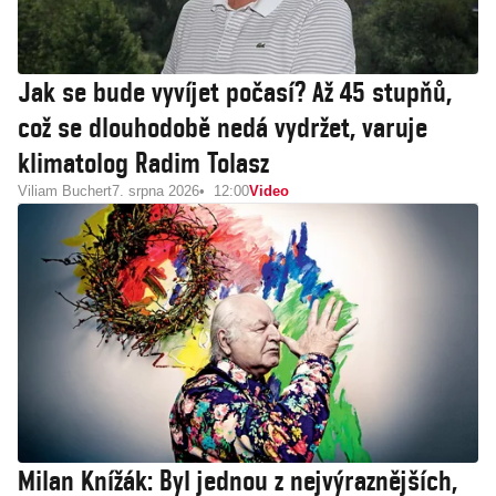
Jak se bude vyvíjet počasí? Až 45 stupňů,
což se dlouhodobě nedá vydržet, varuje
klimatolog Radim Tolasz
Viliam Buchert
7. srpna 2026
12:00
Video
Milan Knížák: Byl jednou z nejvýraznějších,