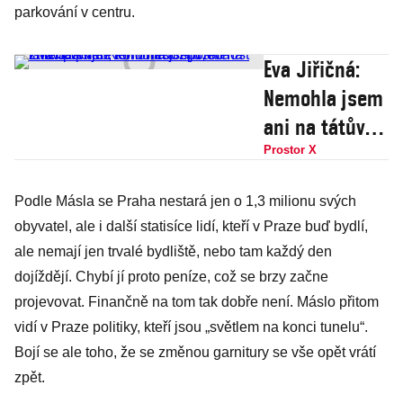
parkování v centru.
Eva Jiřičná:
Nemohla jsem
ani na tátův
pohřeb,
Prostor X
komunisti
Podle Másla se Praha nestará jen o 1,3 milionu svých
společnost
obyvatel, ale i další statisíce lidí, kteří v Praze buď bydlí,
zničili. Asi se
ale nemají jen trvalé bydliště, nebo tam každý den
toho nedožiju,
dojíždějí. Chybí jí proto peníze, což se brzy začne
ale změna
projevovat. Finančně na tom tak dobře není. Máslo přitom
přijde
vidí v Praze politiky, kteří jsou „světlem na konci tunelu“.
Bojí se ale toho, že se změnou garnitury se vše opět vrátí
zpět.