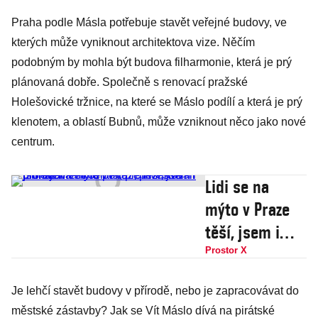
Praha podle Másla potřebuje stavět veřejné budovy, ve
kterých může vyniknout architektova vize. Něčím
podobným by mohla být budova filharmonie, která je prý
plánovaná dobře. Společně s renovací pražské
Holešovické tržnice, na které se Máslo podílí a která je prý
klenotem, a oblastí Bubnů, může vzniknout něco jako nové
centrum.
Lidi se na
mýto v Praze
těší, jsem i
pro uzavření
Prostor X
centra,
Je lehčí stavět budovy v přírodě, nebo je zapracovávat do
proinvestovali
městské zástavby? Jak se Vít Máslo dívá na pirátské