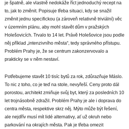
je špatně, ale vlastně nedokáže říct jednoduchý recept na
to, jak to změnit. Popisuje třeba situaci, kdy se snažil
změnit jednu specifickou (a zároveň relativně triviální) věc
v územním plánu, aby mohl stavět dům v pražských
Holešovicích. Trvalo to 14 let. Právě Holešovice jsou podle
něj příklad „intenzivního města“, tedy správného přístupu.
Problém Prahy je, že se centrum zakonzervovalo a
prakticky se v něm nestaví.
Potřebujeme stavět 10 tisíc bytů za rok, zdůrazňuje Máslo.
To nic z toho, co je teď na stole, nevyřeší. Ceny proto dál
porostou, architekt zmiňuje svůj byt, který za posledních 10
let trojnásobně zdražil. Problém Prahy je ale i doprava do
centra města, respektive skrz něj. Mýto může být řešení,
ale nejdřív musí mít lidé alternativy, ať už okruh nebo
parkování na okrajích města. Pak je třeba omezit