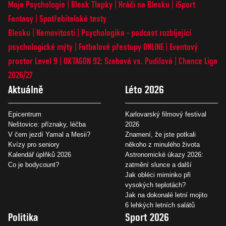
Moje Psychologie
Blesk Tlapky
Hráči na Blesku
iSport
Fantasy
Spotřebitelské testy
Blesku
Nemovitosti
Psychologika - podcast rozbíjející
psychologické mýty
Fotbalové přestupy ONLINE
Eventový
prostor Level 9
OKTAGON 92: Szabová vs. Pudilová
Chance Liga
2026/27
Aktuálně
Léto 2026
Epicentrum
Karlovarský filmový festival
Neštovice: příznaky, léčba
2026
V čem jezdí Yamal a Mesii?
Znamení, že jste potkali
Kvízy pro seniory
někoho z minulého života
Kalendář úplňků 2026
Astronomické úkazy 2026:
Co je bodycount?
zatmění slunce a další
Jak obléci miminko při
vysokých teplotách?
Jak na dokonalé letní mojito
6 lehkých letních salátů
Politika
Sport 2026