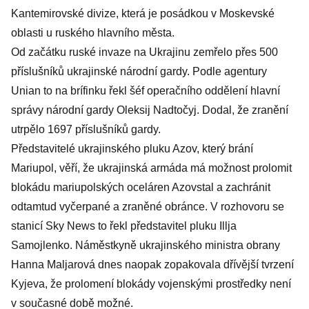
Kantemirovské divize, která je posádkou v Moskevské
oblasti u ruského hlavního města.
Od začátku ruské invaze na Ukrajinu zemřelo přes 500
příslušníků ukrajinské národní gardy. Podle agentury
Unian to na brífinku řekl šéf operačního oddělení hlavní
správy národní gardy Oleksij Nadtočyj. Dodal, že zranění
utrpělo 1697 příslušníků gardy.
Představitelé ukrajinského pluku Azov, který brání
Mariupol, věří, že ukrajinská armáda má možnost prolomit
blokádu mariupolských oceláren Azovstal a zachránit
odtamtud vyčerpané a zraněné obránce. V rozhovoru se
stanicí Sky News to řekl představitel pluku Illja
Samojlenko. Náměstkyně ukrajinského ministra obrany
Hanna Maljarová dnes naopak zopakovala dřívější tvrzení
Kyjeva, že prolomení blokády vojenskými prostředky není
v současné době možné.