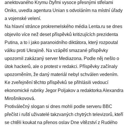
anektovaného Krymu čtyřmi vysoce přesnými střelami
Oniks, uvedla agentura Unian s odvoláním na místní úřady
a vojenské velení.
Na hlavní stránce prokremelského média Lenta.ru se dnes
objevilo více než deset příspěvků kritizujících prezidenta
Putina, a to i jako paranoidního diktátora, který rozpoutal
válku proti Ukrajině. Na vzápětí smazané příspěvky
upozornil zakázaný server Mediazona. Podle něj nešlo o
útok hackerů, ale o protest v redakci. Příspěvky začínaly
upozorněním, že daný materiál nebyl schválen vedením.
Ke zveřejnění těchto příspěvků se přihlásili vedoucí
ekonomické rubriky Jegor Poljakov a redaktorka Alexandra
Mirošnikovová.
Protiválečný slogan si dnes mohli podle serveru BBC
přečíst i ruští uživatelé takzvaných chytrých televizorů, kteří
se chtěli koukat na přenos oslav Dne vítězství z Rudého