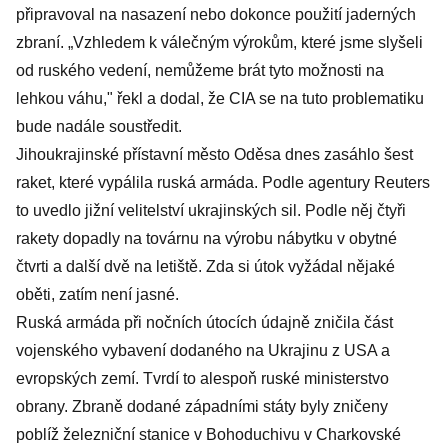
připravoval na nasazení nebo dokonce použití jaderných
zbraní. „Vzhledem k válečným výrokům, které jsme slyšeli
od ruského vedení, nemůžeme brát tyto možnosti na
lehkou váhu," řekl a dodal, že CIA se na tuto problematiku
bude nadále soustředit.
Jihoukrajinské přístavní město Oděsa dnes zasáhlo šest
raket, které vypálila ruská armáda. Podle agentury Reuters
to uvedlo jižní velitelství ukrajinských sil. Podle něj čtyři
rakety dopadly na továrnu na výrobu nábytku v obytné
čtvrti a další dvě na letiště. Zda si útok vyžádal nějaké
oběti, zatím není jasné.
Ruská armáda při nočních útocích údajně zničila část
vojenského vybavení dodaného na Ukrajinu z USA a
evropských zemí. Tvrdí to alespoň ruské ministerstvo
obrany. Zbraně dodané západními státy byly zničeny
poblíž železniční stanice v Bohoduchivu v Charkovské