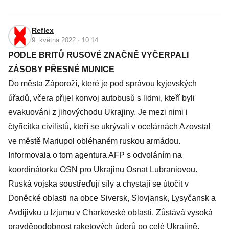
Reflex
9. května 2022 · 10:14
PODLE BRITŮ RUSOVÉ ZNAČNĚ VYČERPALI
ZÁSOBY PŘESNÉ MUNICE
Do města Záporoží, které je pod správou kyjevských
úřadů, včera přijel konvoj autobusů s lidmi, kteří byli
evakuováni z jihovýchodu Ukrajiny. Je mezi nimi i
čtyřicítka civilistů, kteří se ukrývali v ocelárnách Azovstal
ve městě Mariupol obléhaném ruskou armádou.
Informovala o tom agentura AFP s odvoláním na
koordinátorku OSN pro Ukrajinu Osnat Lubraniovou.
Ruská vojska soustřeďují síly a chystají se útočit v
Doněcké oblasti na obce Siversk, Slovjansk, Lysyčansk a
Avdijivku u Izjumu v Charkovské oblasti. Zůstává vysoká
pravděpodobnost raketových úderů po celé Ukrajině,