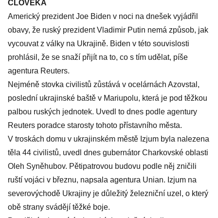
ČLOVĚKA
Americký prezident Joe Biden v noci na dnešek vyjádřil
obavy, že ruský prezident Vladimir Putin nemá způsob, jak
vycouvat z války na Ukrajině. Biden v této souvislosti
prohlásil, že se snaží přijít na to, co s tím udělat, píše
agentura Reuters.
Nejméně stovka civilistů zůstává v ocelárnách Azovstal,
poslední ukrajinské baště v Mariupolu, která je pod těžkou
palbou ruských jednotek. Uvedl to dnes podle agentury
Reuters poradce starosty tohoto přístavního města.
V troskách domu v ukrajinském městě Izjum byla nalezena
těla 44 civilistů, uvedl dnes gubernátor Charkovské oblasti
Oleh Syněhubov. Pětipatrovou budovu podle něj zničili
ruští vojáci v březnu, napsala agentura Unian. Izjum na
severovýchodě Ukrajiny je důležitý železniční uzel, o který
obě strany svádějí těžké boje.