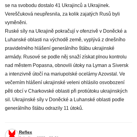
se na svobodu dostalo 41 Ukrajinců a Ukrajinek.
Vereščuková neupřesnila, za kolik zajatých Rusů byli
vyměněni.
Ruské síly na Ukrajině pokračují v ofenzivě v Doněcké a
Luhanské oblasti na východě země, vyplývá z dnešního
pravidelného hlášení generálního štábu ukrajinské
armády. Rusové se podle něj snaží získat plnou kontrolu
nad městem Popasna, obnovili útoky na Lyman a Siversk
a intenzivně útočí na mariupolské ocelárny Azovstal. Ve
večerním hlášení ukrajinské veleni ohlásilo osvobození
pěti obcí v Charkovské oblasti při protiútoku ukrajinských
sil. Ukrajinské síly v Doněcké a Luhanské oblasti podle
generálního štábu odrazily 11 útoků.
Reflex