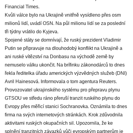
Financial Times.
Kvůli válce bylo na Ukrajině vnitřně vysídleno přes osm
milionů lidí, uvádí OSN. Na půl milionu lidí se za poslední
tři týdny vrátilo do Kyjeva.
Spojené státy se domnívají, že ruský prezident Vladimir
Putin se připravuje na dlouhodobý konflikt na Ukrajině a
ani ruské vítězství na Donbasu na východě země by
nemuselo válku ukončit. Na brífinku zákonodárců to dnes
řekla ředitelka úřadu amerických výzvědných služeb (DNI)
Avril Hainesová. Informovala o tom agentura Reuters.
Provozovatel ukrajinského systému pro přepravu plynu
GTSOU ve středu ráno přeruší tranzit ruského plynu do
Evropy přes měřicí stanici Sochranovka. Oznámila to dnes
firma na svých internetových stránkách. Krok zdůvodnila
aktivitami ruských okupačních sil. Upozornila, že ke
splnění tranzitních závazků vůči evropským partnerům je