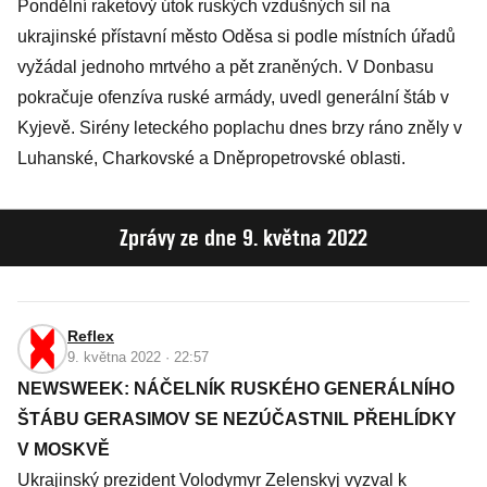
Pondělní raketový útok ruských vzdušných sil na
ukrajinské přístavní město Oděsa si podle místních úřadů
vyžádal jednoho mrtvého a pět zraněných. V Donbasu
pokračuje ofenzíva ruské armády, uvedl generální štáb v
Kyjevě. Sirény leteckého poplachu dnes brzy ráno zněly v
Luhanské, Charkovské a Dněpropetrovské oblasti.
Zprávy ze dne 9. května 2022
Reflex
9. května 2022 · 22:57
NEWSWEEK: NÁČELNÍK RUSKÉHO GENERÁLNÍHO
ŠTÁBU GERASIMOV SE NEZÚČASTNIL PŘEHLÍDKY
V MOSKVĚ
Ukrajinský prezident Volodymyr Zelenskyj vyzval k