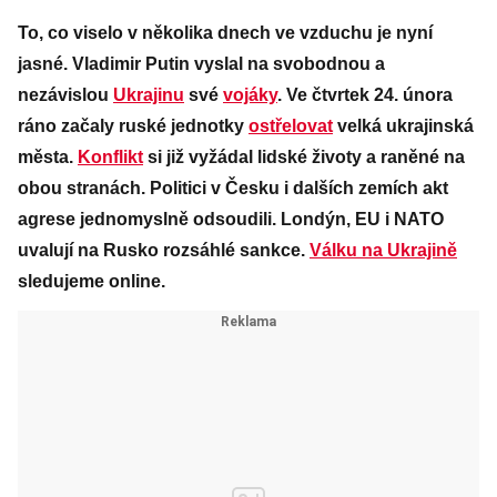
To, co viselo v několika dnech ve vzduchu je nyní
jasné. Vladimir Putin vyslal na svobodnou a
nezávislou
Ukrajinu
své
vojáky
. Ve čtvrtek 24. února
ráno začaly ruské jednotky
ostřelovat
velká ukrajinská
města.
Konflikt
si již vyžádal lidské životy a raněné na
obou stranách. Politici v Česku i dalších zemích akt
agrese jednomyslně odsoudili. Londýn, EU i NATO
uvalují na Rusko rozsáhlé sankce.
Válku na Ukrajině
sledujeme online.