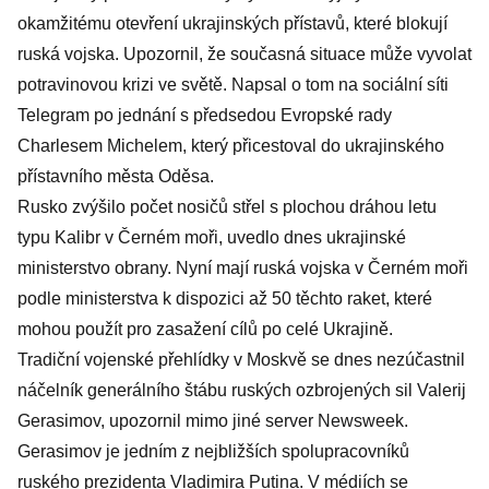
okamžitému otevření ukrajinských přístavů, které blokují
ruská vojska. Upozornil, že současná situace může vyvolat
potravinovou krizi ve světě. Napsal o tom na sociální síti
Telegram po jednání s předsedou Evropské rady
Charlesem Michelem, který přicestoval do ukrajinského
přístavního města Oděsa.
Rusko zvýšilo počet nosičů střel s plochou dráhou letu
typu Kalibr v Černém moři, uvedlo dnes ukrajinské
ministerstvo obrany. Nyní mají ruská vojska v Černém moři
podle ministerstva k dispozici až 50 těchto raket, které
mohou použít pro zasažení cílů po celé Ukrajině.
Tradiční vojenské přehlídky v Moskvě se dnes nezúčastnil
náčelník generálního štábu ruských ozbrojených sil Valerij
Gerasimov, upozornil mimo jiné server Newsweek.
Gerasimov je jedním z nejbližších spolupracovníků
ruského prezidenta Vladimira Putina. V médiích se