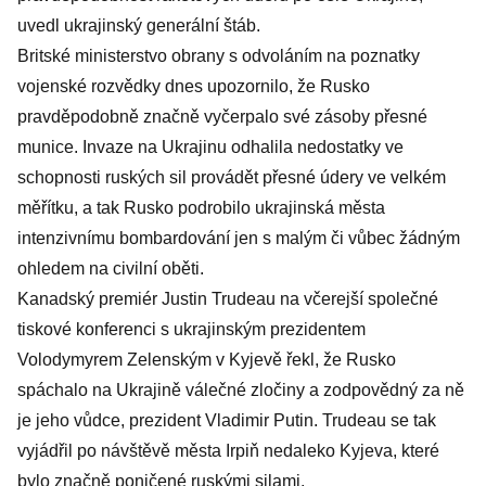
uvedl ukrajinský generální štáb.
Britské ministerstvo obrany s odvoláním na poznatky
vojenské rozvědky dnes upozornilo, že Rusko
pravděpodobně značně vyčerpalo své zásoby přesné
munice. Invaze na Ukrajinu odhalila nedostatky ve
schopnosti ruských sil provádět přesné údery ve velkém
měřítku, a tak Rusko podrobilo ukrajinská města
intenzivnímu bombardování jen s malým či vůbec žádným
ohledem na civilní oběti.
Kanadský premiér Justin Trudeau na včerejší společné
tiskové konferenci s ukrajinským prezidentem
Volodymyrem Zelenským v Kyjevě řekl, že Rusko
spáchalo na Ukrajině válečné zločiny a zodpovědný za ně
je jeho vůdce, prezident Vladimir Putin. Trudeau se tak
vyjádřil po návštěvě města Irpiň nedaleko Kyjeva, které
bylo značně poničené ruskými silami.