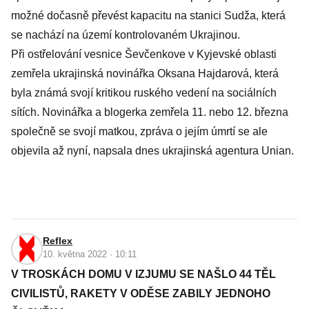
možné dočasně převést kapacitu na stanici Sudža, která
se nachází na území kontrolovaném Ukrajinou.
Při ostřelování vesnice Ševčenkove v Kyjevské oblasti
zemřela ukrajinská novinářka Oksana Hajdarová, která
byla známá svojí kritikou ruského vedení na sociálních
sítích. Novinářka a blogerka zemřela 11. nebo 12. března
společně se svojí matkou, zpráva o jejím úmrtí se ale
objevila až nyní, napsala dnes ukrajinská agentura Unian.
Reflex
10. května 2022 · 10:11
V TROSKÁCH DOMU V IZJUMU SE NAŠLO 44 TĚL
CIVILISTŮ, RAKETY V ODĚSE ZABILY JEDNOHO