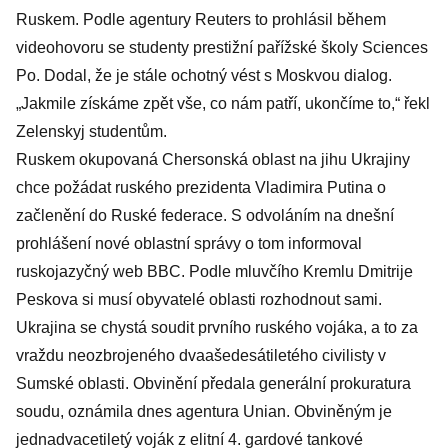
Ruskem. Podle agentury Reuters to prohlásil během
videohovoru se studenty prestižní pařížské školy Sciences
Po. Dodal, že je stále ochotný vést s Moskvou dialog.
„Jakmile získáme zpět vše, co nám patří, ukončíme to,“ řekl
Zelenskyj studentům.
Ruskem okupovaná Chersonská oblast na jihu Ukrajiny
chce požádat ruského prezidenta Vladimira Putina o
začlenění do Ruské federace. S odvoláním na dnešní
prohlášení nové oblastní správy o tom informoval
ruskojazyčný web BBC. Podle mluvčího Kremlu Dmitrije
Peskova si musí obyvatelé oblasti rozhodnout sami.
Ukrajina se chystá soudit prvního ruského vojáka, a to za
vraždu neozbrojeného dvaašedesátiletého civilisty v
Sumské oblasti. Obvinění předala generální prokuratura
soudu, oznámila dnes agentura Unian. Obviněným je
jednadvacetiletý voják z elitní 4. gardové tankové