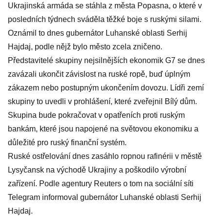
Ukrajinská armáda se stáhla z města Popasna, o které v
posledních týdnech sváděla těžké boje s ruskými silami.
Oznámil to dnes gubernátor Luhanské oblasti Serhij
Hajdaj, podle nějž bylo město zcela zničeno.
Představitelé skupiny nejsilnějších ekonomik G7 se dnes
zavázali ukončit závislost na ruské ropě, buď úplným
zákazem nebo postupným ukončením dovozu. Lídři zemí
skupiny to uvedli v prohlášení, které zveřejnil Bílý dům.
Skupina bude pokračovat v opatřeních proti ruským
bankám, které jsou napojené na světovou ekonomiku a
důležité pro ruský finanční systém.
Ruské ostřelování dnes zasáhlo ropnou rafinérii v městě
Lysyčansk na východě Ukrajiny a poškodilo výrobní
zařízení. Podle agentury Reuters o tom na sociální síti
Telegram informoval gubernátor Luhanské oblasti Serhij
Hajdaj.