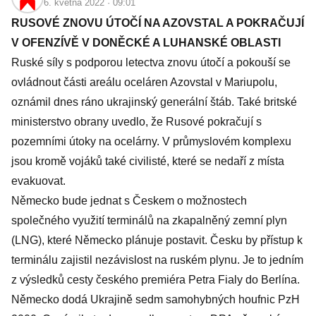
6. května 2022 · 09:01
RUSOVÉ ZNOVU ÚTOČÍ NA AZOVSTAL A POKRAČUJÍ
V OFENZÍVĚ V DONĚCKÉ A LUHANSKÉ OBLASTI
Ruské síly s podporou letectva znovu útočí a pokouší se
ovládnout části areálu oceláren Azovstal v Mariupolu,
oznámil dnes ráno ukrajinský generální štáb. Také britské
ministerstvo obrany uvedlo, že Rusové pokračují s
pozemními útoky na ocelárny. V průmyslovém komplexu
jsou kromě vojáků také civilisté, které se nedaří z místa
evakuovat.
Německo bude jednat s Českem o možnostech
společného využití terminálů na zkapalněný zemní plyn
(LNG), které Německo plánuje postavit. Česku by přístup k
terminálu zajistil nezávislost na ruském plynu. Je to jedním
z výsledků cesty českého premiéra Petra Fialy do Berlína.
Německo dodá Ukrajině sedm samohybných houfnic PzH