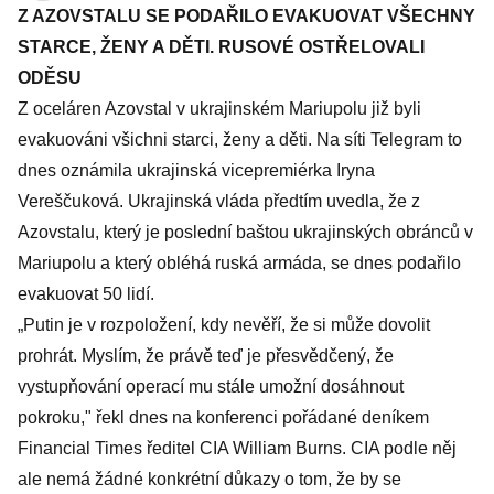
Z AZOVSTALU SE PODAŘILO EVAKUOVAT VŠECHNY
STARCE, ŽENY A DĚTI. RUSOVÉ OSTŘELOVALI
ODĚSU
Z oceláren Azovstal v ukrajinském Mariupolu již byli
evakuováni všichni starci, ženy a děti. Na síti Telegram to
dnes oznámila ukrajinská vicepremiérka Iryna
Vereščuková. Ukrajinská vláda předtím uvedla, že z
Azovstalu, který je poslední baštou ukrajinských obránců v
Mariupolu a který obléhá ruská armáda, se dnes podařilo
evakuovat 50 lidí.
„Putin je v rozpoložení, kdy nevěří, že si může dovolit
prohrát. Myslím, že právě teď je přesvědčený, že
vystupňování operací mu stále umožní dosáhnout
pokroku," řekl dnes na konferenci pořádané deníkem
Financial Times ředitel CIA William Burns. CIA podle něj
ale nemá žádné konkrétní důkazy o tom, že by se