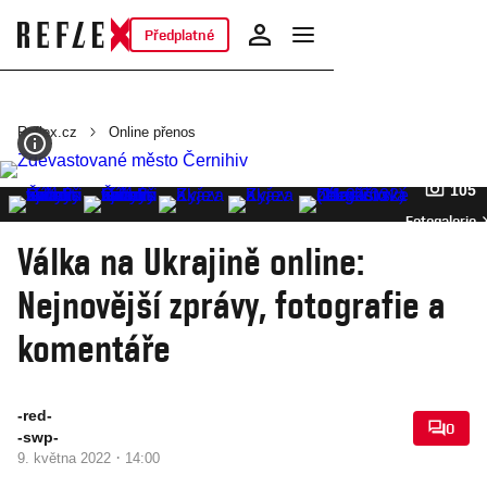
Předplatné
Reflex.cz
Online přenos
105
Fotogalerie
Válka na Ukrajině online:
Nejnovější zprávy, fotografie a
komentáře
-red-
0
-swp-
·
9. května 2022
14:00