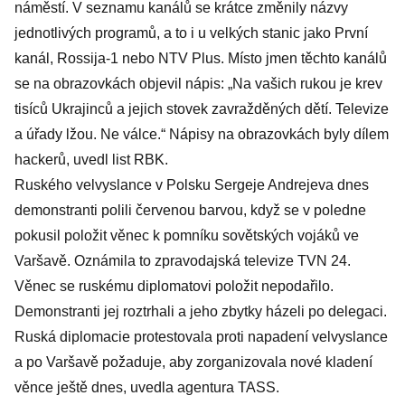
náměstí. V seznamu kanálů se krátce změnily názvy
jednotlivých programů, a to i u velkých stanic jako První
kanál, Rossija-1 nebo NTV Plus. Místo jmen těchto kanálů
se na obrazovkách objevil nápis: „Na vašich rukou je krev
tisíců Ukrajinců a jejich stovek zavražděných dětí. Televize
a úřady lžou. Ne válce.“ Nápisy na obrazovkách byly dílem
hackerů, uvedl list RBK.
Ruského velvyslance v Polsku Sergeje Andrejeva dnes
demonstranti polili červenou barvou, když se v poledne
pokusil položit věnec k pomníku sovětských vojáků ve
Varšavě. Oznámila to zpravodajská televize TVN 24.
Věnec se ruskému diplomatovi položit nepodařilo.
Demonstranti jej roztrhali a jeho zbytky házeli po delegaci.
Ruská diplomacie protestovala proti napadení velvyslance
a po Varšavě požaduje, aby zorganizovala nové kladení
věnce ještě dnes, uvedla agentura TASS.