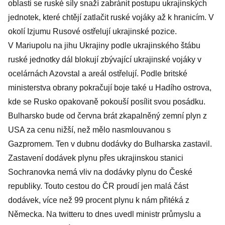
oblasti se ruské síly snaží zabránit postupu ukrajinských
jednotek, které chtějí zatlačit ruské vojáky až k hranicím. V
okolí Izjumu Rusové ostřelují ukrajinské pozice.
V Mariupolu na jihu Ukrajiny podle ukrajinského štábu
ruské jednotky dál blokují zbývající ukrajinské vojáky v
ocelárnách Azovstal a areál ostřelují. Podle britské
ministerstva obrany pokračují boje také u Hadího ostrova,
kde se Rusko opakovaně pokouší posílit svou posádku.
Bulharsko bude od června brát zkapalněný zemní plyn z
USA za cenu nižší, než mělo nasmlouvanou s
Gazpromem. Ten v dubnu dodávky do Bulharska zastavil.
Zastavení dodávek plynu přes ukrajinskou stanici
Sochranovka nemá vliv na dodávky plynu do České
republiky. Touto cestou do ČR proudí jen malá část
dodávek, více než 99 procent plynu k nám přitéká z
Německa. Na twitteru to dnes uvedl ministr průmyslu a