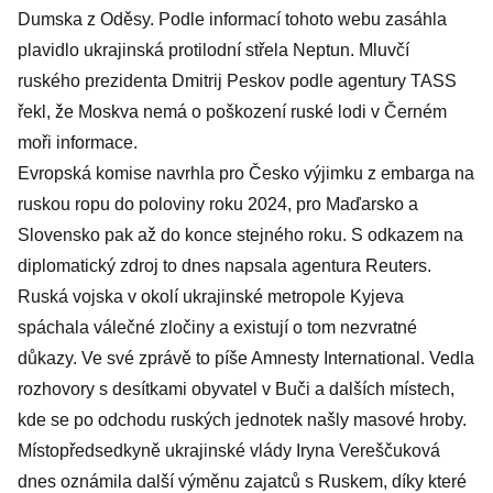
Dumska z Oděsy. Podle informací tohoto webu zasáhla
plavidlo ukrajinská protilodní střela Neptun. Mluvčí
ruského prezidenta Dmitrij Peskov podle agentury TASS
řekl, že Moskva nemá o poškození ruské lodi v Černém
moři informace.
Evropská komise navrhla pro Česko výjimku z embarga na
ruskou ropu do poloviny roku 2024, pro Maďarsko a
Slovensko pak až do konce stejného roku. S odkazem na
diplomatický zdroj to dnes napsala agentura Reuters.
Ruská vojska v okolí ukrajinské metropole Kyjeva
spáchala válečné zločiny a existují o tom nezvratné
důkazy. Ve své zprávě to píše Amnesty International. Vedla
rozhovory s desítkami obyvatel v Buči a dalších místech,
kde se po odchodu ruských jednotek našly masové hroby.
Místopředsedkyně ukrajinské vlády Iryna Vereščuková
dnes oznámila další výměnu zajatců s Ruskem, díky které