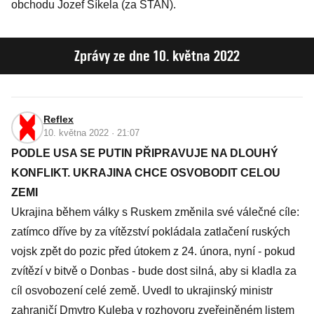
obchodu Jozef Síkela (za STAN).
Zprávy ze dne 10. května 2022
Reflex
10. května 2022 · 21:07
PODLE USA SE PUTIN PŘIPRAVUJE NA DLOUHÝ
KONFLIKT. UKRAJINA CHCE OSVOBODIT CELOU
ZEMI
Ukrajina během války s Ruskem změnila své válečné cíle:
zatímco dříve by za vítězství pokládala zatlačení ruských
vojsk zpět do pozic před útokem z 24. února, nyní - pokud
zvítězí v bitvě o Donbas - bude dost silná, aby si kladla za
cíl osvobození celé země. Uvedl to ukrajinský ministr
zahraničí Dmytro Kuleba v rozhovoru zveřejněném listem