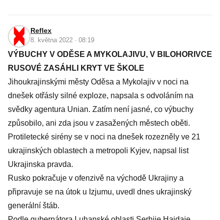
Reflex
8. května 2022 · 08:19
VÝBUCHY V ODĚSE A MYKOLAJIVU, V BILOHORIVCE
RUSOVÉ ZASÁHLI KRYT VE ŠKOLE
Jihoukrajinskými městy Oděsa a Mykolajiv v noci na
dnešek otřásly silné exploze, napsala s odvoláním na
svědky agentura Unian. Zatím není jasné, co výbuchy
způsobilo, ani zda jsou v zasažených městech oběti.
Protiletecké sirény se v noci na dnešek rozezněly ve 21
ukrajinských oblastech a metropoli Kyjev, napsal list
Ukrajinska pravda.
Rusko pokračuje v ofenzivě na východě Ukrajiny a
připravuje se na útok u Izjumu, uvedl dnes ukrajinský
generální štáb.
Podle gubernátora Luhanské oblasti Serhije Hajdaje