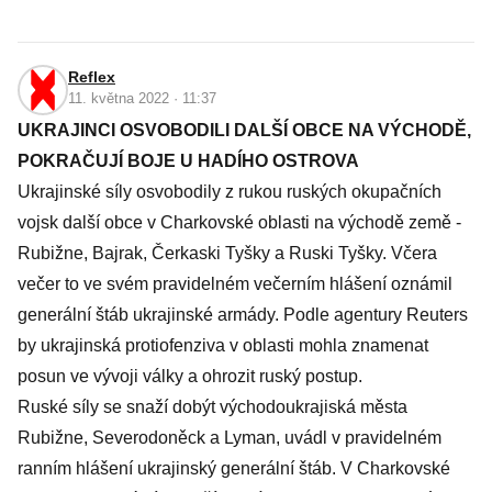
Reflex
11. května 2022 · 11:37
UKRAJINCI OSVOBODILI DALŠÍ OBCE NA VÝCHODĚ,
POKRAČUJÍ BOJE U HADÍHO OSTROVA
Ukrajinské síly osvobodily z rukou ruských okupačních
vojsk další obce v Charkovské oblasti na východě země -
Rubižne, Bajrak, Čerkaski Tyšky a Ruski Tyšky. Včera
večer to ve svém pravidelném večerním hlášení oznámil
generální štáb ukrajinské armády. Podle agentury Reuters
by ukrajinská protiofenziva v oblasti mohla znamenat
posun ve vývoji války a ohrozit ruský postup.
Ruské síly se snaží dobýt východoukrajiská města
Rubižne, Severodoněck a Lyman, uvádl v pravidelném
ranním hlášení ukrajinský generální štáb. V Charkovské