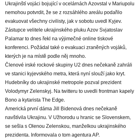
Ukrajinští vojáci bojující v ocelárnách Azovstal v Mariupolu
nemohou potvrdit, že se z rozsáhlého areálu podařilo
evakuovat všechny civilisty, jak v sobotu uvedl Kyjev.
Zástupce velitele ukrajinského pluku Azov Svjatoslav
Palamar to dnes řekl na výjimečné online tiskové
konferenci. Požádal také o evakuaci zraněných vojáků,
kterých je na místě podle něj mnoho.
Členové irské rockové skupiny U2 dnes nečekaně zahráli
ve stanici kyjevského metra, která nyní slouží jako kryt.
Hudebníky do ukrajinské metropole pozval prezident
Volodymyr Zelenskyj. Na twitteru to uvedli frontman kapely
Bono a kytarista The Edge.
Americká první dáma Jill Bidenová dnes nečekaně
navštívila Ukrajinu. V Užhorodu u hranic se Slovenskem,
se sešla s Olenou Zelenskou, manželkou ukrajinského
prezidenta. Informovala o tom agentura AP.