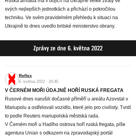
Ruská armáda má v bojích na Ukrajině velké ztráty ve
svých nejlepších jednotkách a přichází o pokročilou
techniku. Ve svém pravidelném přehledu k situaci na
Ukrajině to dnes uvedlo britské ministerstvo obrany.
Zprávy ze dne 6. května 2022
Reflex
6. května 2022 · 20:45
V ČERNÉM MOŘI ÚDAJNĚ HOŘÍ RUSKÁ FREGATA
Rusové dnes narušili dočasné příměří u areálu Azovstal v
Mariupolu a ostřelovali vozidlo, které jelo pro civilisty. Tvrdí
to podle Reuters mariupolská městská rada.
V Černém moři u Hadího ostrova hoří ruská fregata, píše
agentura Unian s odkazem na zpravodajský portál