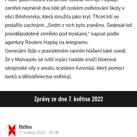
zemřeli nejméně dva lidé při ruském ostřelování školy v
obci Bilohorivka, která sloužila jako kryt. Třicet lidí se
podařilo zachránit. „Sedm z nich bylo zraněno. Šedesát lidí
pravděpodobně zemřelo pod troskami,“ napsal podle
agentury Reuters Hajdaj na telegramu.
Generální štáb v pravidelném ranním hlášení také uvedl,
že v Mariupolu se ruští vojáci nadále snaží blokovat
ukrajinské síly v areálu oceláren Azovstal, který pomocí
tanků a dělostřelectva ostřelují.
Zprávy ze dne 7. května 2022
Reflex
7. května 2022 · 20:36