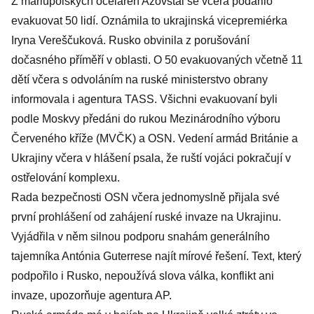
Z mariupolských oceláren Azovstal se včera podařilo
evakuovat 50 lidí. Oznámila to ukrajinská vicepremiérka
Iryna Vereščuková. Rusko obvinila z porušování
dočasného příměří v oblasti. O 50 evakuovaných včetně 11
dětí včera s odvoláním na ruské ministerstvo obrany
informovala i agentura TASS. Všichni evakuovaní byli
podle Moskvy předáni do rukou Mezinárodního výboru
Červeného kříže (MVČK) a OSN. Vedení armád Británie a
Ukrajiny včera v hlášení psala, že ruští vojáci pokračují v
ostřelování komplexu.
Rada bezpečnosti OSN včera jednomyslně přijala své
první prohlášení od zahájení ruské invaze na Ukrajinu.
Vyjádřila v něm silnou podporu snahám generálního
tajemníka Antónia Guterrese najít mírové řešení. Text, který
podpořilo i Rusko, nepoužívá slova válka, konflikt ani
invaze, upozorňuje agentura AP.