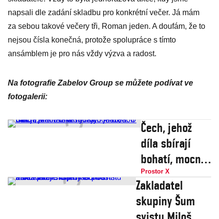
napsali dle zadání skladbu pro konkrétní večer. Já mám
za sebou takové večery tři, Roman jeden. A doufám, že to
nejsou čísla konečná, protože spolupráce s tímto
ansámblem je pro nás vždy výzva a radost.
Na fotografie Zabelov Group se můžete podívat ve
fotogalerii:
Čech, jehož
díla sbírají
bohatí, mocní,
královské
Prostor X
Zakladatel
rodiny i muzea.
skupiny Šum
U nás je ale
svistu Miloš