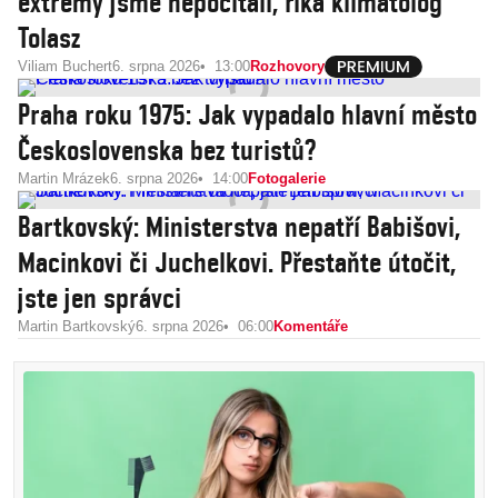
extrémy jsme nepočítali, říká klimatolog
Tolasz
Viliam Buchert
6. srpna 2026
13:00
Rozhovory
Praha roku 1975: Jak vypadalo hlavní město
Československa bez turistů?
Martin Mrázek
6. srpna 2026
14:00
Fotogalerie
Bartkovský: Ministerstva nepatří Babišovi,
Macinkovi či Juchelkovi. Přestaňte útočit,
jste jen správci
Martin Bartkovský
6. srpna 2026
06:00
Komentáře