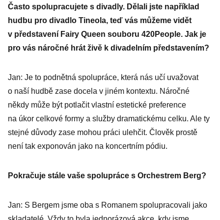
Často spolupracujete s divadly. Dělali jste například
hudbu pro divadlo Tineola, teď vás můžeme vidět
v představení Fairy Queen souboru 420People. Jak je
pro vás náročné hrát živě k divadelním představením?
Jan: Je to podnětná spolupráce, která nás učí uvažovat
o naší hudbě zase docela v jiném kontextu. Náročné
někdy může být potlačit vlastní estetické preference
na úkor celkové formy a služby dramatickému celku. Ale ty
stejné důvody zase mohou práci ulehčit. Člověk prostě
není tak exponován jako na koncertním pódiu.
Pokračuje stále vaše spolupráce s Orchestrem Berg?
Jan: S Bergem jsme oba s Romanem spolupracovali jako
skladatelé. Vždy to byla jednorázová akce, kdy jsme