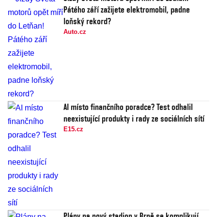
Pátého září zažijete elektromobil, padne
loňský rekord?
Auto.cz
AI místo finančního poradce? Test odhalil
neexistující produkty i rady ze sociálních sítí
E15.cz
Plány na nový stadion v Brně se komplikují.