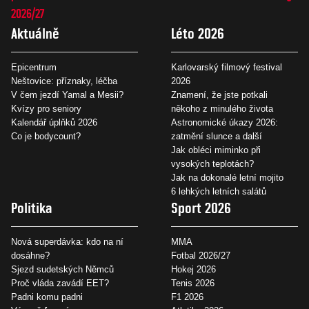
2026/27
Aktuálně
Léto 2026
Epicentrum
Karlovarský filmový festival
Neštovice: příznaky, léčba
2026
V čem jezdí Yamal a Mesii?
Znamení, že jste potkali
Kvízy pro seniory
někoho z minulého života
Kalendář úplňků 2026
Astronomické úkazy 2026:
Co je bodycount?
zatmění slunce a další
Jak obléci miminko při
vysokých teplotách?
Jak na dokonalé letní mojito
6 lehkých letních salátů
Politika
Sport 2026
Nová superdávka: kdo na ní
MMA
dosáhne?
Fotbal 2026/27
Sjezd sudetských Němců
Hokej 2026
Proč vláda zavádí EET?
Tenis 2026
Padni komu padni
F1 2026