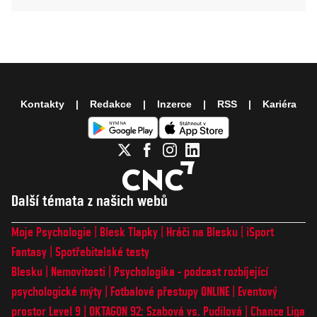
Kontakty
Redakce
Inzerce
RSS
Kariéra
Další témata z našich webů
Moje Psychologie
Blesk Tlapky
Hráči na Blesku
iSport
Fantasy
Spotřebitelské testy
Blesku
Nemovitosti
Psychologika - podcast rozbíjející
psychologické mýty
Fotbalové přestupy ONLINE
Eventový
prostor Level 9
OKTAGON 92: Szabová vs. Pudilová
Chance Liga