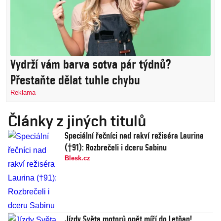
Vydrží vám barva sotva pár týdnů?
Přestaňte dělat tuhle chybu
Reklama
Články z jiných titulů
Speciální řečníci nad rakví režiséra Laurina
(†91): Rozbrečeli i dceru Sabinu
Blesk.cz
Jízdy Světa motorů opět míří do Letňan!