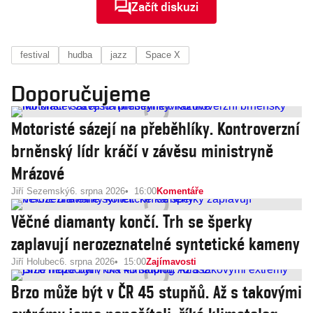
Začít diskuzi
festival
hudba
jazz
Space X
Doporučujeme
Motoristé sázejí na přeběhlíky. Kontroverzní
brněnský lídr kráčí v závěsu ministryně
Mrázové
Jiří Sezemský
6. srpna 2026
16:00
Komentáře
Věčné diamanty končí. Trh se šperky
zaplavují nerozeznatelné syntetické kameny
Jiří Holubec
6. srpna 2026
15:00
Zajímavosti
Brzo může být v ČR 45 stupňů. Až s takovými