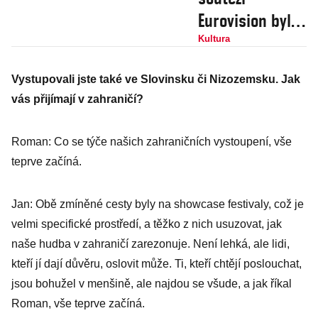
Eurovision byla
léčba šokem,
Kultura
říká mladá
Vystupovali jste také ve Slovinsku či Nizozemsku. Jak
nadaná
vás přijímají v zahraničí?
zpěvačka
Barbora
Roman: Co se týče našich zahraničních vystoupení, vše
Mochowa
teprve začíná.
Jan: Obě zmíněné cesty byly na showcase festivaly, což je
velmi specifické prostředí, a těžko z nich usuzovat, jak
naše hudba v zahraničí zarezonuje. Není lehká, ale lidi,
kteří jí dají důvěru, oslovit může. Ti, kteří chtějí poslouchat,
jsou bohužel v menšině, ale najdou se všude, a jak říkal
Roman, vše teprve začíná.