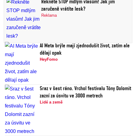
Řekněte STOP mdlým vlasům! Jak jim
zaručeně vrátíte lesk?
Reklama
AI Meta brýle mají zjednodušit život, zatím ale
dělají opak
HeyFomo
Sraz v šest ráno. Vrchol festivalu Tóny Dolomit
zazní za úsvitu ve 3000 metrech
Lidé a země