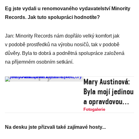
Eg jste vydali u renomovaného vydavatelství Minority
Records. Jak tuto spolupráci hodnotíte?
Jan: Minority Records nám dopřálo velký komfort jak
v podobě prostředků na výrobu nosičů, tak v podobě
důvěry. Byla to dobrá a podnětná spolupráce založená
na příjemném osobním setkání.
Mary Austinová:
Byla mojí jedinou
a opravdovou
láskou, říkal o
Fotogalerie
této ženě Freddie
Na desku jste přizvali také zajímavé hosty...
Mercury