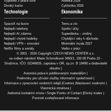
Výpověď z práce vzor
Atletika 2026
Divoký kačer
Cyklistika 2026
Technologie
Ekonomika
SpaceX na burze
Temu a clo
Nejlepší telefony
Spořicí účty
Nejlepší AI zdarma
Superdávka – změny
Nejlepší chytré hodinky
Chybějící roky k důchodu
Nejlepší VPN – srovnání
Minimální mzda 2027
Netflix filmy a seriály
Vedro v práci
© 2001 - 2026 Copyright
CZECH NEWS CENTER a.s.
se sídlem náměstí Marie Schmolkové 3493/1, 100 00 Praha 10 -
Strašnice, IČO: 02346826, zapsána v OR, sp.zn. B 19490 a dodavatelé
obsahu
Autorská práva k publikovaným materiálům
Podmínky pro užívání služby informační společnosti
Informace o zpracování osobních údajů
Cookies
Nastavení soukromí
Vlastnická struktura
Jednotná kontaktní místa / Single Points of Contact
Etický kodex
Povinně zveřejňované informace