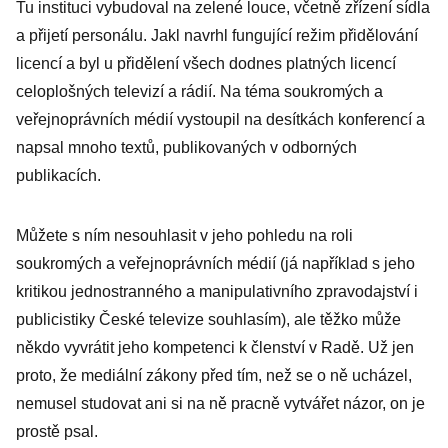
Tu instituci vybudoval na zelené louce, včetně zřízení sídla
a přijetí personálu. Jakl navrhl fungující režim přidělování
licencí a byl u přidělení všech dodnes platných licencí
celoplošných televizí a rádií. Na téma soukromých a
veřejnoprávních médií vystoupil na desítkách konferencí a
napsal mnoho textů, publikovaných v odborných
publikacích.
Můžete s ním nesouhlasit v jeho pohledu na roli
soukromých a veřejnoprávních médií (já například s jeho
kritikou jednostranného a manipulativního zpravodajství i
publicistiky České televize souhlasím), ale těžko může
někdo vyvrátit jeho kompetenci k členství v Radě. Už jen
proto, že mediální zákony před tím, než se o ně ucházel,
nemusel studovat ani si na ně pracně vytvářet názor, on je
prostě psal.