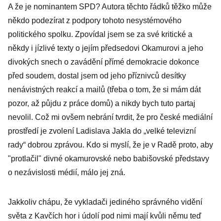
A že je nominantem SPD? Autora těchto řádků těžko může
někdo podezírat z podpory tohoto nesystémového
politického spolku. Zpovídal jsem se za své kritické a
někdy i jízlivé texty o jejím předsedovi Okamurovi a jeho
divokých snech o zavádění přímé demokracie dokonce
před soudem, dostal jsem od jeho příznivců desítky
nenávistných reakcí a mailů (třeba o tom, že si mám dát
pozor, až půjdu z práce domů) a nikdy bych tuto partaj
nevolil. Což mi ovšem nebrání tvrdit, že pro české mediální
prostředí je zvolení Ladislava Jakla do „velké televizní
rady“ dobrou zprávou. Kdo si myslí, že je v Radě proto, aby
"protlačil" divné okamurovské nebo babišovské představy
o nezávislosti médií, málo jej zná.
Jakkoliv chápu, že vykladači jediného správného vidění
světa z Kavčích hor i údolí pod nimi mají kvůli němu teď