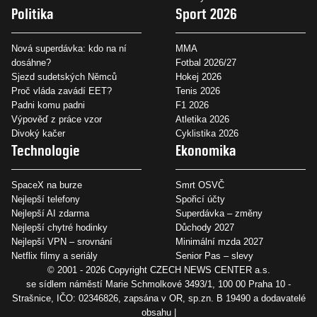
Politika
Sport 2026
Nová superdávka: kdo na ní
MMA
dosáhne?
Fotbal 2026/27
Sjezd sudetských Němců
Hokej 2026
Proč vláda zavádí EET?
Tenis 2026
Padni komu padni
F1 2026
Výpověď z práce vzor
Atletika 2026
Divoký kačer
Cyklistika 2026
Technologie
Ekonomika
SpaceX na burze
Smrt OSVČ
Nejlepší telefony
Spořicí účty
Nejlepší AI zdarma
Superdávka – změny
Nejlepší chytré hodinky
Důchody 2027
Nejlepší VPN – srovnání
Minimální mzda 2027
Netflix filmy a seriály
Senior Pas – slevy
© 2001 - 2026 Copyright
CZECH NEWS CENTER a.s.
se sídlem náměstí Marie Schmolkové 3493/1, 100 00 Praha 10 -
Strašnice, IČO: 02346826, zapsána v OR, sp.zn. B 19490 a dodavatelé
obsahu