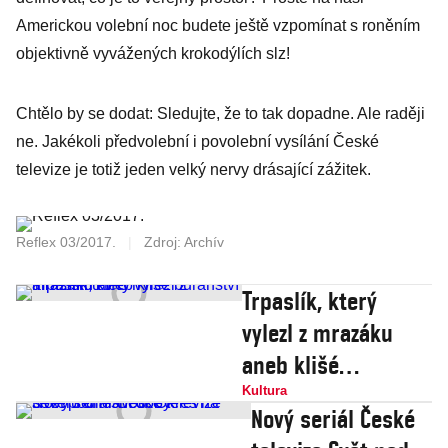
Americkou volební noc budete ještě vzpomínat s roněním
objektivně vyvážených krokodýlích slz!
Chtělo by se dodat: Sledujte, že to tak dopadne. Ale raději
ne. Jakékoli předvolební i povolební vysílání České
televize je totiž jeden velký nervy drásající zážitek.
Reflex 03/2017.
|
Zdroj: Archív
Trpaslík, který
vylezl z mrazáku
aneb klišé
buranství a
Kultura
Nový seriál České
rasismu v ČT