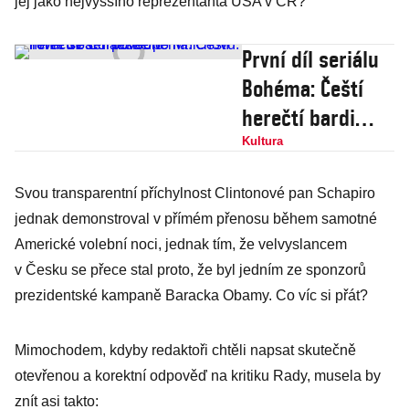
jej jako nejvyššího reprezentanta USA v ČR?“
První díl seriálu
Bohéma: Čeští
herečtí bardi
těsně po
Kultura
Mnichovu. Tohle
Svou transparentní příchylnost Clintonové pan Schapiro
se ČT povedlo
jednak demonstroval v přímém přenosu během samotné
Americké volební noci, jednak tím, že velvyslancem
v Česku se přece stal proto, že byl jedním ze sponzorů
prezidentské kampaně Baracka Obamy. Co víc si přát?
Mimochodem, kdyby redaktoři chtěli napsat skutečně
otevřenou a korektní odpověď na kritiku Rady, musela by
znít asi takto: