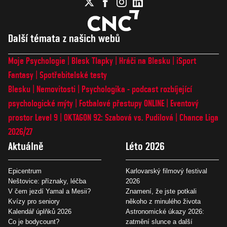
Další témata z našich webů
Moje Psychologie
Blesk Tlapky
Hráči na Blesku
iSport
Fantasy
Spotřebitelské testy
Blesku
Nemovitosti
Psychologika - podcast rozbíjející
psychologické mýty
Fotbalové přestupy ONLINE
Eventový
prostor Level 9
OKTAGON 92: Szabová vs. Pudilová
Chance Liga
2026/27
Aktuálně
Léto 2026
Epicentrum
Karlovarský filmový festival
Neštovice: příznaky, léčba
2026
V čem jezdí Yamal a Mesii?
Znamení, že jste potkali
Kvízy pro seniory
někoho z minulého života
Kalendář úplňků 2026
Astronomické úkazy 2026:
Co je bodycount?
zatmění slunce a další