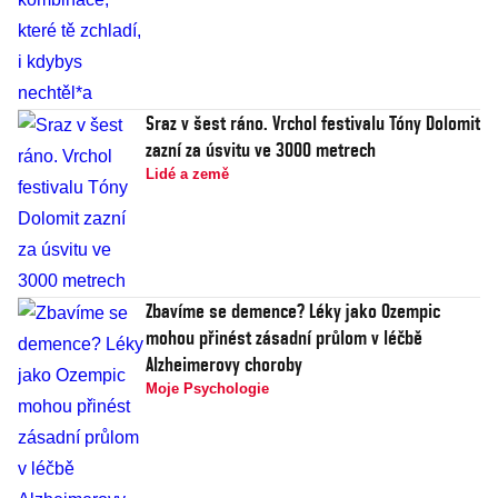
Sraz v šest ráno. Vrchol festivalu Tóny Dolomit
zazní za úsvitu ve 3000 metrech
Lidé a země
Zbavíme se demence? Léky jako Ozempic
mohou přinést zásadní průlom v léčbě
Alzheimerovy choroby
Moje Psychologie