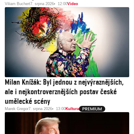
Viliam Buchert
7. srpna 2026
12:00
Video
Milan Knížák: Byl jednou z nejvýraznějších,
ale i nejkontroverznějších postav české
umělecké scény
Marek Gregor
7. srpna 2026
13:00
Kultura