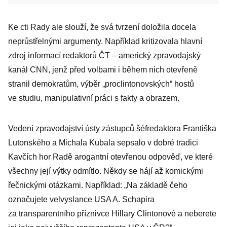
Ke cti Rady ale slouží, že svá tvrzení doložila docela
neprůstřelnými argumenty. Například kritizovala hlavní
zdroj informací redaktorů ČT – americký zpravodajský
kanál CNN, jenž před volbami i během nich otevřeně
stranil demokratům, výběr „proclintonovských“ hostů
ve studiu, manipulativní práci s fakty a obrazem.
Vedení zpravodajství ústy zástupců šéfredaktora Františka
Lutonského a Michala Kubala sepsalo v dobré tradici
Kavčích hor Radě arogantní otevřenou odpověď, ve které
všechny její výtky odmítlo. Někdy se hájí až komickými
řečnickými otázkami. Například: „Na základě čeho
označujete velvyslance USA A. Schapira
za transparentního příznivce Hillary Clintonové a neberete