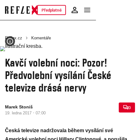
Předplatné
Reflex.cz
Komentáře
Kavčí volební noci: Pozor!
Předvolební vysílání České
televize drásá nervy
Marek Stoniš
0
·
19. ledna 2017
07:00
Česká televize nadržovala během vysílání své
Americké volební noci Hillary Clintonové, a porušila