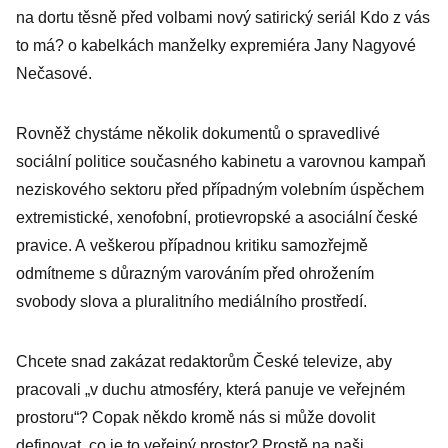
na dortu těsně před volbami nový satirický seriál Kdo z vás
to má? o kabelkách manželky expremiéra Jany Nagyové
Nečasové.
Rovněž chystáme několik dokumentů o spravedlivé
sociální politice současného kabinetu a varovnou kampaň
neziskového sektoru před případným volebním úspěchem
extremistické, xenofobní, protievropské a asociální české
pravice. A veškerou případnou kritiku samozřejmě
odmítneme s důrazným varováním před ohrožením
svobody slova a pluralitního mediálního prostředí.
Chcete snad zakázat redaktorům České televize, aby
pracovali „v duchu atmosféry, která panuje ve veřejném
prostoru“? Copak někdo kromě nás si může dovolit
definovat, co je to veřejný prostor? Prostě na naši