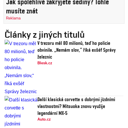
Jak spolehlivě zakryjete šediny? Tohle
musíte znát
Reklama
Články z jiných titulů
V trezoru měl 80 milionů, teď ho policie
obvinila. „Nemám slov,“ říká exšéf Správy
železnic
Blesk.cz
Další klasická corvette s dobrými jízdními
vlastnostmi? Mitsuoka znovu využije
legendární MX-5
Auto.cz