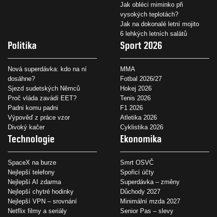
Jak obléci miminko při
vysokých teplotách?
Jak na dokonalé letní mojito
6 lehkých letních salátů
Politika
Sport 2026
Nová superdávka: kdo na ní
MMA
dosáhne?
Fotbal 2026/27
Sjezd sudetských Němců
Hokej 2026
Proč vláda zavádí EET?
Tenis 2026
Padni komu padni
F1 2026
Výpověď z práce vzor
Atletika 2026
Divoký kačer
Cyklistika 2026
Technologie
Ekonomika
SpaceX na burze
Smrt OSVČ
Nejlepší telefony
Spořicí účty
Nejlepší AI zdarma
Superdávka – změny
Nejlepší chytré hodinky
Důchody 2027
Nejlepší VPN – srovnání
Minimální mzda 2027
Netflix filmy a seriály
Senior Pas – slevy