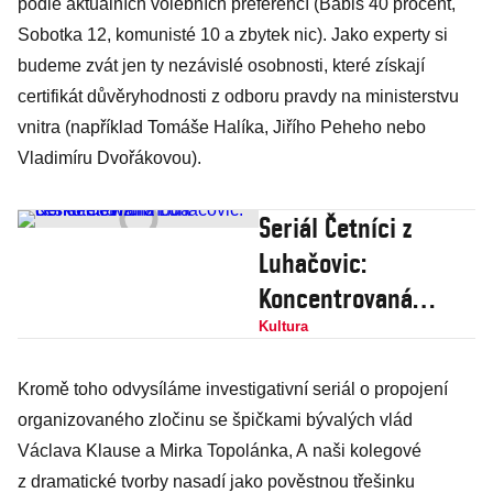
podle aktuálních volebních preferencí (Babiš 40 procent,
Sobotka 12, komunisté 10 a zbytek nic). Jako experty si
budeme zvát jen ty nezávislé osobnosti, které získají
certifikát důvěryhodnosti z odboru pravdy na ministerstvu
vnitra (například Tomáše Halíka, Jiřího Peheho nebo
Vladimíru Dvořákovou).
Seriál Četníci z
Luhačovic:
Koncentrovaná
českotelevizní nuda
Kultura
Kromě toho odvysíláme investigativní seriál o propojení
organizovaného zločinu se špičkami bývalých vlád
Václava Klause a Mirka Topolánka, A naši kolegové
z dramatické tvorby nasadí jako pověstnou třešinku