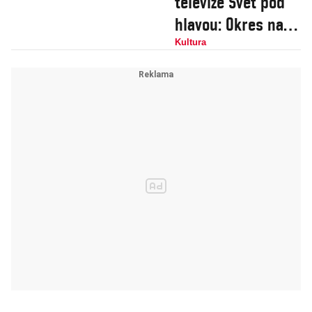
televize Svět pod
hlavou: Okres na
severu dnešní
Kultura
doby