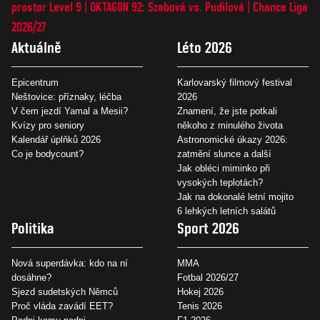
prostor Level 9
OKTAGON 92: Szabová vs. Pudilová
Chance Liga
2026/27
Aktuálně
Léto 2026
Epicentrum
Karlovarský filmový festival
Neštovice: příznaky, léčba
2026
V čem jezdí Yamal a Mesii?
Znamení, že jste potkali
Kvízy pro seniory
někoho z minulého života
Kalendář úplňků 2026
Astronomické úkazy 2026:
Co je bodycount?
zatmění slunce a další
Jak obléci miminko při
vysokých teplotách?
Jak na dokonalé letní mojito
6 lehkých letních salátů
Politika
Sport 2026
Nová superdávka: kdo na ní
MMA
dosáhne?
Fotbal 2026/27
Sjezd sudetských Němců
Hokej 2026
Proč vláda zavádí EET?
Tenis 2026