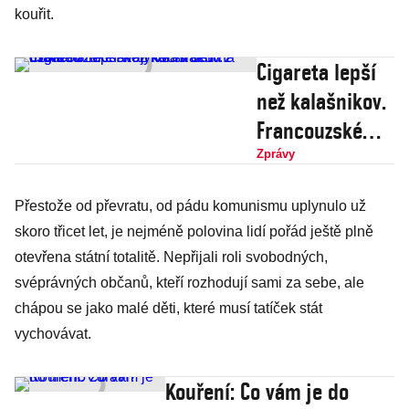
kouřit.
Cigareta lepší
než kalašnikov.
Francouzské
školy ve
Zprávy
strachu z
Přestože od převratu, od pádu komunismu uplynulo už
džihádu
skoro třicet let, je nejméně polovina lidí pořád ještě plně
nechávají
otevřena státní totalitě. Nepřijali roli svobodných,
kouřit děti na
svéprávných občanů, kteří rozhodují sami za sebe, ale
dvoře
chápou se jako malé děti, které musí tatíček stát
vychovávat.
Kouření: Co vám je do