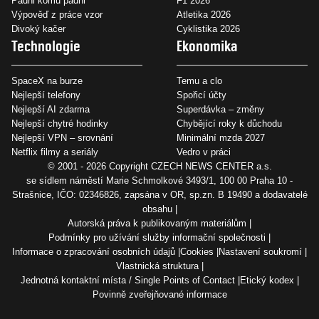
Padni komu padni
F1 2026
Výpověď z práce vzor
Atletika 2026
Divoký kačer
Cyklistika 2026
Technologie
Ekonomika
SpaceX na burze
Temu a clo
Nejlepší telefony
Spořicí účty
Nejlepší AI zdarma
Superdávka – změny
Nejlepší chytré hodinky
Chybějící roky k důchodu
Nejlepší VPN – srovnání
Minimální mzda 2027
Netflix filmy a seriály
Vedro v práci
© 2001 - 2026 Copyright
CZECH NEWS CENTER a.s.
se sídlem náměstí Marie Schmolkové 3493/1, 100 00 Praha 10 -
Strašnice, IČO: 02346826, zapsána v OR, sp.zn. B 19490 a dodavatelé
obsahu
Autorská práva k publikovaným materiálům
Podmínky pro užívání služby informační společnosti
Informace o zpracování osobních údajů
Cookies
Nastavení soukromí
Vlastnická struktura
Jednotná kontaktní místa / Single Points of Contact
Etický kodex
Povinně zveřejňované informace