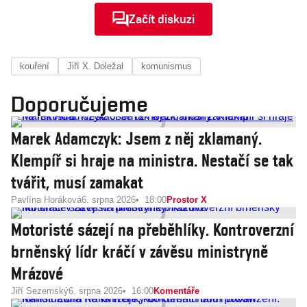
Začít diskuzi
kouření
Jiří X. Doležal
komunismus
Doporučujeme
Marek Adamczyk: Jsem z něj zklamaný.
Klempíř si hraje na ministra. Nestačí se tak
tvářit, musí zamakat
Pavlína Horáková
6. srpna 2026
18:00
Prostor X
Motoristé sázejí na přeběhlíky. Kontroverzní
brněnský lídr kráčí v závěsu ministryně
Mrázové
Jiří Sezemský
6. srpna 2026
16:00
Komentáře