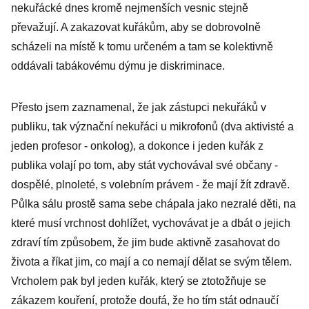
nekuřácké dnes kromě nejmenších vesnic stejně
převažují. A zakazovat kuřákům, aby se dobrovolně
scházeli na místě k tomu určeném a tam se kolektivně
oddávali tabákovému dýmu je diskriminace.
Přesto jsem zaznamenal, že jak zástupci nekuřáků v
publiku, tak význační nekuřáci u mikrofonů (dva aktivisté a
jeden profesor - onkolog), a dokonce i jeden kuřák z
publika volají po tom, aby stát vychovával své občany -
dospělé, plnoleté, s volebním právem - že mají žít zdravě.
Půlka sálu prostě sama sebe chápala jako nezralé děti, na
které musí vrchnost dohlížet, vychovávat je a dbát o jejich
zdraví tím způsobem, že jim bude aktivně zasahovat do
života a říkat jim, co mají a co nemají dělat se svým tělem.
Vrcholem pak byl jeden kuřák, který se ztotožňuje se
zákazem kouření, protože doufá, že ho tím stát odnaučí