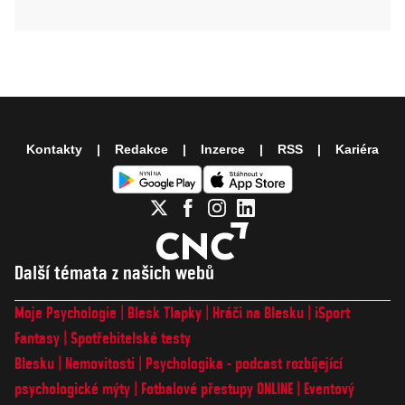
Kontakty
Redakce
Inzerce
RSS
Kariéra
Další témata z našich webů
Moje Psychologie
Blesk Tlapky
Hráči na Blesku
iSport
Fantasy
Spotřebitelské testy
Blesku
Nemovitosti
Psychologika - podcast rozbíjející
psychologické mýty
Fotbalové přestupy ONLINE
Eventový