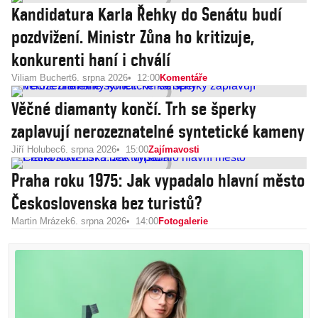
Kandidatura Karla Řehky do Senátu budí
pozdvižení. Ministr Zůna ho kritizuje,
konkurenti haní i chválí
Viliam Buchert
6. srpna 2026
12:00
Komentáře
Věčné diamanty končí. Trh se šperky
zaplavují nerozeznatelné syntetické kameny
Jiří Holubec
6. srpna 2026
15:00
Zajímavosti
Praha roku 1975: Jak vypadalo hlavní město
Československa bez turistů?
Martin Mrázek
6. srpna 2026
14:00
Fotogalerie