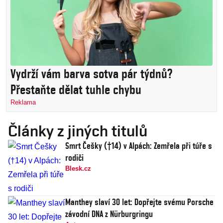
Vydrží vám barva sotva pár týdnů?
Přestaňte dělat tuhle chybu
Reklama
Články z jiných titulů
Smrt Češky (†14) v Alpách: Zemřela při túře s
rodiči
Blesk.cz
Manthey slaví 30 let: Dopřejte svému Porsche
závodní DNA z Nürburgringu