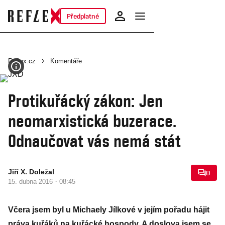
Předplatné
Reflex.cz
Komentáře
Protikuřácký zákon: Jen
neomarxistická buzerace.
Odnaučovat vás nemá stát
Jiří X. Doležal
0
·
15. dubna 2016
08:45
Včera jsem byl u Michaely Jílkové v jejím pořadu hájit
práva kuřáků na kuřácké hospody. A doslova jsem se