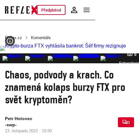
Předplatné
Reflex.cz
Komentáře
5
Fotogaleri
Chaos, podvody a krach. Co
znamená kolaps burzy FTX pro
svět kryptoměn?
Petr Hotovec
0
-swp-
·
23. listopadu 2022
10:00