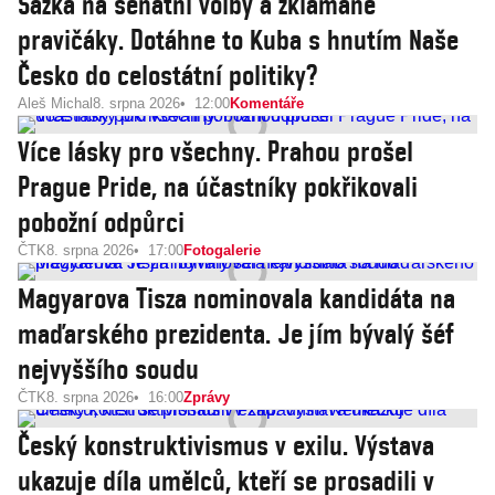
Sázka na senátní volby a zklamané
pravičáky. Dotáhne to Kuba s hnutím Naše
Česko do celostátní politiky?
Aleš Michal
8. srpna 2026
12:00
Komentáře
Více lásky pro všechny. Prahou prošel
Prague Pride, na účastníky pokřikovali
pobožní odpůrci
ČTK
8. srpna 2026
17:00
Fotogalerie
Magyarova Tisza nominovala kandidáta na
maďarského prezidenta. Je jím bývalý šéf
nejvyššího soudu
ČTK
8. srpna 2026
16:00
Zprávy
Český konstruktivismus v exilu. Výstava
ukazuje díla umělců, kteří se prosadili v