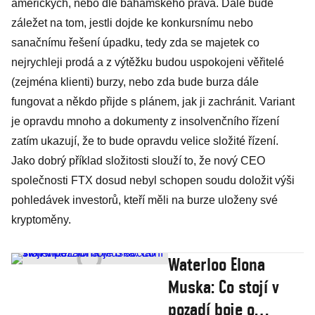
amerických, nebo dle bahamského práva. Dále bude
záležet na tom, jestli dojde ke konkursnímu nebo
sanačnímu řešení úpadku, tedy zda se majetek co
nejrychleji prodá a z výtěžku budou uspokojeni věřitelé
(zejména klienti) burzy, nebo zda bude burza dále
fungovat a někdo přijde s plánem, jak ji zachránit. Variant
je opravdu mnoho a dokumenty z insolvenčního řízení
zatím ukazují, že to bude opravdu velice složité řízení.
Jako dobrý příklad složitosti slouží to, že nový CEO
společnosti FTX dosud nebyl schopen soudu doložit výši
pohledávek investorů, kteří měli na burze uloženy své
kryptoměny.
Waterloo Elona
Muska: Co stojí v
pozadí boje o