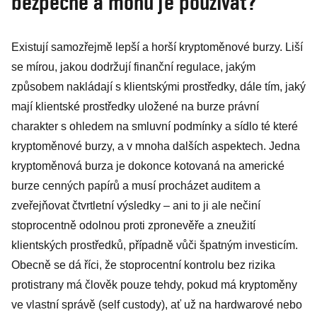
bezpečné a mohu je používat?
Existují samozřejmě lepší a horší kryptoměnové burzy. Liší
se mírou, jakou dodržují finanční regulace, jakým
způsobem nakládají s klientskými prostředky, dále tím, jaký
mají klientské prostředky uložené na burze právní
charakter s ohledem na smluvní podmínky a sídlo té které
kryptoměnové burzy, a v mnoha dalších aspektech. Jedna
kryptoměnová burza je dokonce kotovaná na americké
burze cenných papírů a musí procházet auditem a
zveřejňovat čtvrtletní výsledky – ani to ji ale nečiní
stoprocentně odolnou proti zpronevěře a zneužití
klientských prostředků, případně vůči špatným investicím.
Obecně se dá říci, že stoprocentní kontrolu bez rizika
protistrany má člověk pouze tehdy, pokud má kryptoměny
ve vlastní správě (self custody), ať už na hardwarové nebo