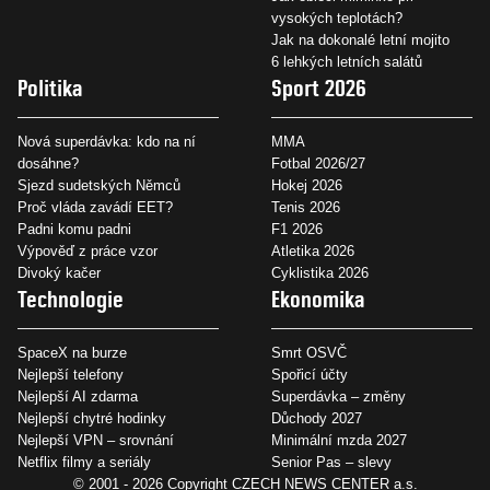
vysokých teplotách?
Jak na dokonalé letní mojito
6 lehkých letních salátů
Politika
Sport 2026
Nová superdávka: kdo na ní
MMA
dosáhne?
Fotbal 2026/27
Sjezd sudetských Němců
Hokej 2026
Proč vláda zavádí EET?
Tenis 2026
Padni komu padni
F1 2026
Výpověď z práce vzor
Atletika 2026
Divoký kačer
Cyklistika 2026
Technologie
Ekonomika
SpaceX na burze
Smrt OSVČ
Nejlepší telefony
Spořicí účty
Nejlepší AI zdarma
Superdávka – změny
Nejlepší chytré hodinky
Důchody 2027
Nejlepší VPN – srovnání
Minimální mzda 2027
Netflix filmy a seriály
Senior Pas – slevy
© 2001 - 2026 Copyright
CZECH NEWS CENTER a.s.