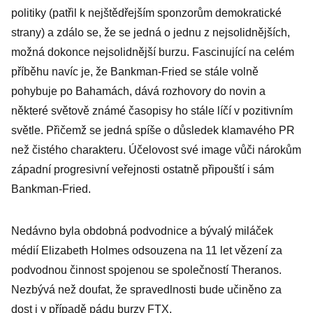
politiky (patřil k nejštědřejším sponzorům demokratické
strany) a zdálo se, že se jedná o jednu z nejsolidnějších,
možná dokonce nejsolidnější burzu. Fascinující na celém
příběhu navíc je, že Bankman-Fried se stále volně
pohybuje po Bahamách, dává rozhovory do novin a
některé světově známé časopisy ho stále líčí v pozitivním
světle. Přičemž se jedná spíše o důsledek klamavého PR
než čistého charakteru. Účelovost své image vůči nárokům
západní progresivní veřejnosti ostatně připouští i sám
Bankman-Fried.
Nedávno byla obdobná podvodnice a bývalý miláček
médií Elizabeth Holmes odsouzena na 11 let vězení za
podvodnou činnost spojenou se společností Theranos.
Nezbývá než doufat, že spravedlnosti bude učiněno za
dost i v případě pádu burzy FTX.