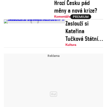
Hrozí Česku pád
měny a nová krize?
Komentáře
Zaslouží si
Kateřina
Tučková Státní
cenu za
Kultura
literaturu?
Určitě si
nezaslouží ten
virvál kolem ní