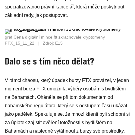
specializovanou právní kancelář, která může poskytnout
základní rady, jak postupovat.
graf Cena digitální mince ftt zkrachovale kryptomeny
FTX_15_11_22
|
Zdroj: E15
Dalo se s tím něco dělat?
V rámci chaosu, který úpadek burzy FTX provázel, v jeden
moment burza FTX umožnila výběry osobám s bydlištěm
na Bahamách. Oháněla se při tom dokumentem od
bahamského regulátora, který se s odstupem času ukázal
jako padělek. Spekuluje se, že mnozí klienti byli schopni si
za úplatek zajistit ověření totožnosti s bydlištěm na
Bahamách a následně vytáhnout z burzy své prostředky.