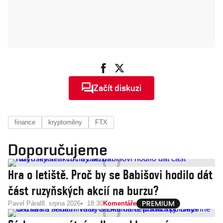
Začít diskuzi
finance
kryptoměny
FTX
Doporučujeme
Hra o letiště. Proč by se Babišovi hodilo dát
část ruzyňských akcií na burzu?
Pavel Páral
8. srpna 2026
18:30
Komentáře