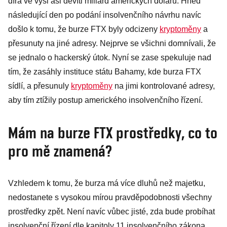
díra ve výši asi devíti miliard amerických dolarů. Hned
následující den po podání insolvenčního návrhu navíc
došlo k tomu, že burze FTX byly odcizeny
kryptoměny
a
přesunuty na jiné adresy. Nejprve se všichni domnívali, že
se jednalo o hackerský útok. Nyní se zase spekuluje nad
tím, že zasáhly instituce státu Bahamy, kde burza FTX
sídlí, a přesunuly
kryptoměny
na jimi kontrolované adresy,
aby tím ztížily postup amerického insolvenčního řízení.
Mám na burze FTX prostředky, co to
pro mě znamená?
Vzhledem k tomu, že burza má více dluhů než majetku,
nedostanete s vysokou mírou pravděpodobnosti všechny
prostředky zpět. Není navíc vůbec jisté, zda bude probíhat
insolvenční řízení dle kapitoly 11 insolvenčního zákona