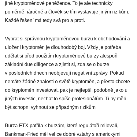
jiné kryptoměnové peněžence. To je ale technicky
poměrně náročné a člověk se tím vystavuje jiným rizikům.
Každé řešení má tedy svá pro a proti.
Vybrat si správnou kryptoměnovou burzu k obchodování a
uložení kryptoměn je dlouhodobý boj. Vždy je potřeba
udělat si před použitím kryptoměnové burzy alespoň
základní due diligence a zjistit si, zda se o burze
v posledních dnech neobjevují negativní zprávy. Pokud
nemáte žádné znalosti o světě kryptoměn, a přesto chcete
do kryptoměn investovat, pak je nejlepší, podobně jako u
jiných investic, nechat to spíše profesionálům. Ti by měli
být schopni vyhnout se případným rizikům.
Burza FTX patřila k burzám, které regulátoři milovali,
Bankman-Fried měl velice dobré vztahy s americkými