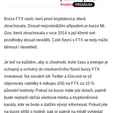
sociální síť Twitter
Analýza
Burza FTX navíc není první kryptoburza, která
zkrachovala. Dosud nejznámějším případem je burza Mt.
Gox, která zkrachovala v roce 2014 a její klienti své
prostředky dosud neviděli. Celé řízení s FTX se tedy může
táhnout i desetiletí.
Je teď na každém, aby si zhodnotil, kolik času a energie je
schopný a ochotný do insolvenčního řízení burzy FTX
investovat. Na sociální síti Twitter a Discord se již
objevovaly nabídky k odkupu účtů na FTX za 10 %
původní hodnoty. Pokud na burze máte pár dolarů, patrně
bude nejlepší občas sledovat média a kryptoměnové
kanály, kde se bude o dalším vývoji informovat. Pokud jste
na burze přišli o hodně, pak je patrně na místě vyhledat