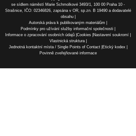
se sídlem náměstí Marie Schmolkové 3493/1, 100 00 Praha 10 -
Strašnice, IČO: 02346826, zapsána v OR, sp.zn. B 19490 a dodavatelé
obsahu
Autorská práva k publikovaným materiálům
Podmínky pro užívání služby informační společnosti
Informace o zpracování osobních údajů
Cookies
Nastavení soukromí
Vlastnická struktura
Jednotná kontaktní místa / Single Points of Contact
Etický kodex
Povinně zveřejňované informace