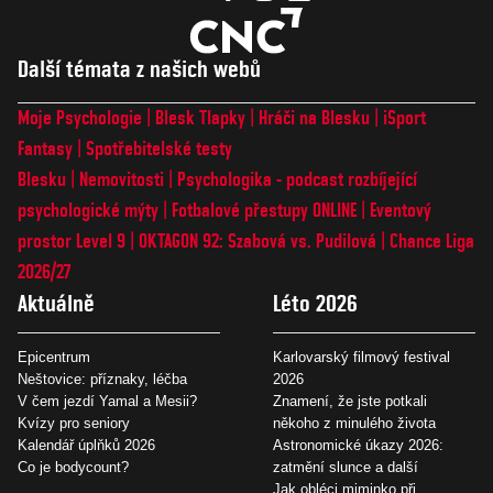
Další témata z našich webů
Moje Psychologie
Blesk Tlapky
Hráči na Blesku
iSport
Fantasy
Spotřebitelské testy
Blesku
Nemovitosti
Psychologika - podcast rozbíjející
psychologické mýty
Fotbalové přestupy ONLINE
Eventový
prostor Level 9
OKTAGON 92: Szabová vs. Pudilová
Chance Liga
2026/27
Aktuálně
Léto 2026
Epicentrum
Karlovarský filmový festival
Neštovice: příznaky, léčba
2026
V čem jezdí Yamal a Mesii?
Znamení, že jste potkali
Kvízy pro seniory
někoho z minulého života
Kalendář úplňků 2026
Astronomické úkazy 2026:
Co je bodycount?
zatmění slunce a další
Jak obléci miminko při