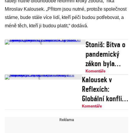
raději nutné dlouhodobé reformní kroky zbourá,“ říká
Miroslav Kalousek. „Přitom jsou nutné, protože společnost
stárne, bude stále více lidí, kteří péči budou potřebovat, a
méně těch, kteří ji budou platit,“ dodává.
Stoniš: Bitva o
pandemický
zákon byla
zbytečná;
Komentáře
Kalousek v
Kalousek:
Reflexích:
Vláda zákon
Globální konflikt
potřebuje, ale
o Ukrajinu si
Komentáře
ten spěch
nikdo nepřeje,
nutný nebyl
Západ ale musí