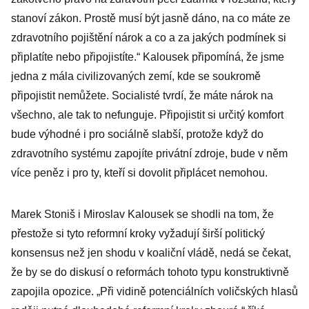
stanoví zákon. Prostě musí být jasně dáno, na co máte ze
zdravotního pojištění nárok a co a za jakých podmínek si
připlatíte nebo připojistíte.“ Kalousek připomíná, že jsme
jedna z mála civilizovaných zemí, kde se soukromě
připojistit nemůžete. Socialisté tvrdí, že máte nárok na
všechno, ale tak to nefunguje. Připojistit si určitý komfort
bude výhodné i pro sociálně slabší, protože když do
zdravotního systému zapojíte privátní zdroje, bude v něm
více peněz i pro ty, kteří si dovolit připlácet nemohou.
Marek Stoniš i Miroslav Kalousek se shodli na tom, že
přestože si tyto reformní kroky vyžadují širší politický
konsensus než jen shodu v koaliční vládě, nedá se čekat,
že by se do diskusí o reformách tohoto typu konstruktivně
zapojila opozice. „Při vidině potenciálních voličských hlasů