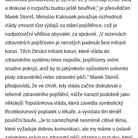
a diskuse o rozpočtu budou ještě bouřlivé,“ je přesvědčen
Marek Stoniš. Miroslav Kalousek považuje rozhodnutí
vlády zmrazit růst výdajů za státní pojištěnce, což je
nadpoloviční většina obyvatel, za správné. „V rezervách
zdravotních pojišťoven je necelých padesát šest miliard
korun. Těch čtrnáct miliard korun, které vláda do
zdravotního systému letos nepošle, pojišťovny velmi
snadno pokryjí, aniž by to jakýmkoliv způsobem ovlivnilo
platy zdravotníků nebo zdravotní péči.“ Marek Stoniš
předpovídá, že ve chvíli, kdy vláda začne diskutovat o
reformě zdravotního pojištění, může narazit podobně jako
někdejší Topolánkova vláda, která zavedla symbolický
třicetikorunový poplatek u lékaře, a vyvolala tím téměř
pouliční bouře. „Je to samozřejmě nesmírně citlivé téma,
které vyžaduje dobrou komunikaci, ale my máme v ústavě
zakotveno právo na zdravotní péči zdarma v rozsahu, který