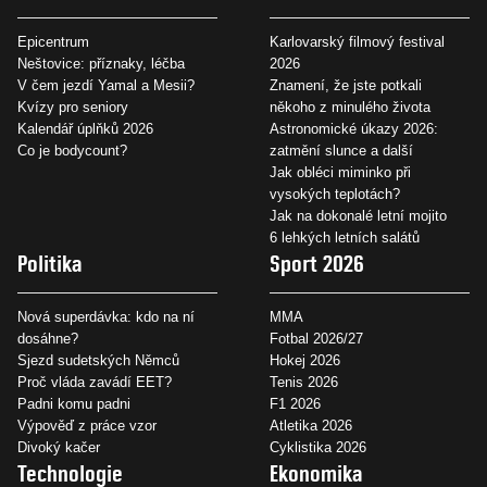
Epicentrum
Karlovarský filmový festival
Neštovice: příznaky, léčba
2026
V čem jezdí Yamal a Mesii?
Znamení, že jste potkali
Kvízy pro seniory
někoho z minulého života
Kalendář úplňků 2026
Astronomické úkazy 2026:
Co je bodycount?
zatmění slunce a další
Jak obléci miminko při
vysokých teplotách?
Jak na dokonalé letní mojito
6 lehkých letních salátů
Politika
Sport 2026
Nová superdávka: kdo na ní
MMA
dosáhne?
Fotbal 2026/27
Sjezd sudetských Němců
Hokej 2026
Proč vláda zavádí EET?
Tenis 2026
Padni komu padni
F1 2026
Výpověď z práce vzor
Atletika 2026
Divoký kačer
Cyklistika 2026
Technologie
Ekonomika