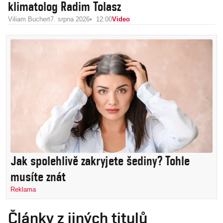
klimatolog Radim Tolasz
Viliam Buchert
7. srpna 2026
12:00
Video
Jak spolehlivě zakryjete šediny? Tohle
musíte znát
Reklama
Články z jiných titulů