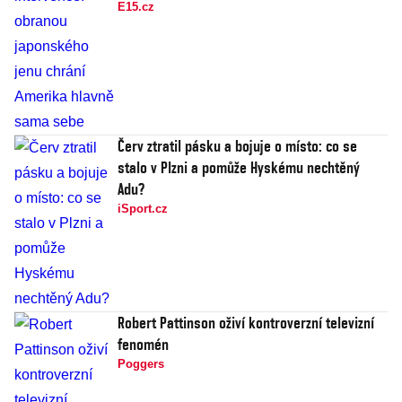
E15.cz
Červ ztratil pásku a bojuje o místo: co se
stalo v Plzni a pomůže Hyskému nechtěný
Adu?
iSport.cz
Robert Pattinson oživí kontroverzní televizní
fenomén
Poggers