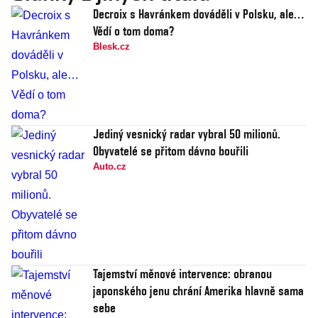
Decroix s Havránkem dováděli v Polsku, ale…
Vědí o tom doma?
Blesk.cz
Jediný vesnický radar vybral 50 milionů.
Obyvatelé se přitom dávno bouřili
Auto.cz
Tajemství měnové intervence: obranou
japonského jenu chrání Amerika hlavně sama
sebe