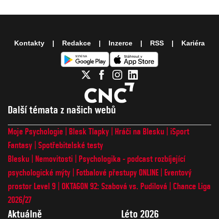
Kontakty
Redakce
Inzerce
RSS
Kariéra
Další témata z našich webů
Moje Psychologie
Blesk Tlapky
Hráči na Blesku
iSport
Fantasy
Spotřebitelské testy
Blesku
Nemovitosti
Psychologika - podcast rozbíjející
psychologické mýty
Fotbalové přestupy ONLINE
Eventový
prostor Level 9
OKTAGON 92: Szabová vs. Pudilová
Chance Liga
2026/27
Aktuálně
Léto 2026