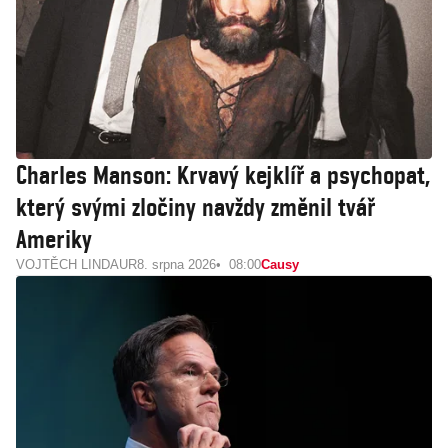
Charles Manson: Krvavý kejklíř a psychopat,
který svými zločiny navždy změnil tvář
Ameriky
VOJTĚCH LINDAUR
8. srpna 2026
08:00
Causy