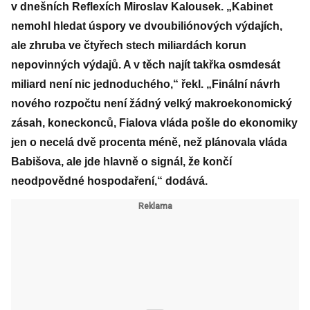
v dnešních Reflexích Miroslav Kalousek. „Kabinet
nemohl hledat úspory ve dvoubiliónových výdajích,
ale zhruba ve čtyřech stech miliardách korun
nepovinných výdajů. A v těch najít takřka osmdesát
miliard není nic jednoduchého,“ řekl. „Finální návrh
nového rozpočtu není žádný velký makroekonomický
zásah, koneckonců, Fialova vláda pošle do ekonomiky
jen o necelá dvě procenta méně, než plánovala vláda
Babišova, ale jde hlavně o signál, že končí
neodpovědné hospodaření,“ dodává.