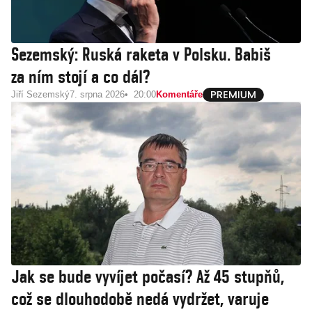
Sezemský: Ruská raketa v Polsku. Babiš
za ním stojí a co dál?
Jiří Sezemský
7. srpna 2026
20:00
Komentáře
Jak se bude vyvíjet počasí? Až 45 stupňů,
což se dlouhodobě nedá vydržet, varuje