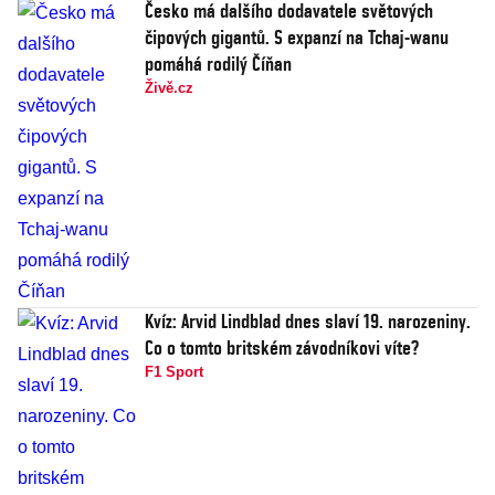
Česko má dalšího dodavatele světových
čipových gigantů. S expanzí na Tchaj-wanu
pomáhá rodilý Číňan
Živě.cz
Kvíz: Arvid Lindblad dnes slaví 19. narozeniny.
Co o tomto britském závodníkovi víte?
F1 Sport