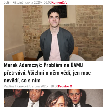
Jefim Fištejn
8. srpna 2026
06:00
Komentáře
Marek Adamczyk: Problém na DAMU
přetrvává. Všichni o něm vědí, jen moc
nevědí, co s ním
Pavlína Horáková
7. srpna 2026
18:00
Prostor X