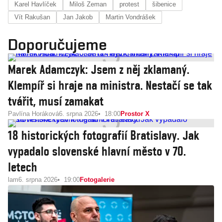
Karel Havlíček
Miloš Zeman
protest
šibenice
Vít Rakušan
Jan Jakob
Martin Vondrášek
Doporučujeme
Marek Adamczyk: Jsem z něj zklamaný.
Klempíř si hraje na ministra. Nestačí se tak
tvářit, musí zamakat
Pavlína Horáková
6. srpna 2026
18:00
Prostor X
18 historických fotografií Bratislavy. Jak
vypadalo slovenské hlavní město v 70.
letech
lam
6. srpna 2026
19:00
Fotogalerie