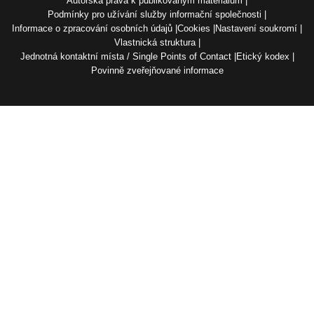
Autorská práva k publikovaným materiálům
Podmínky pro užívání služby informační společnosti
Informace o zpracování osobních údajů
Cookies
Nastavení soukromí
Vlastnická struktura
Jednotná kontaktní místa / Single Points of Contact
Etický kodex
Povinně zveřejňované informace