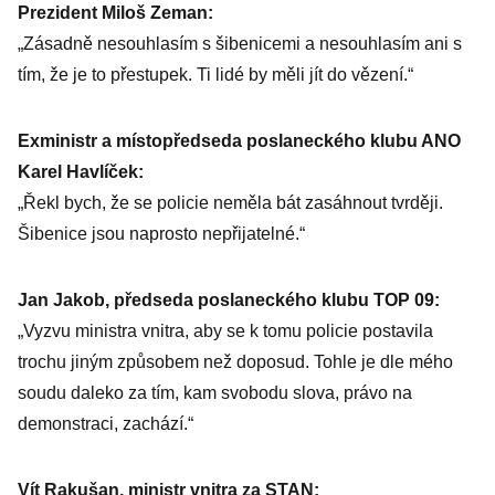
Prezident Miloš Zeman:
„Zásadně nesouhlasím s šibenicemi a nesouhlasím ani s
tím, že je to přestupek. Ti lidé by měli jít do vězení.“
Exministr a místopředseda poslaneckého klubu ANO
Karel Havlíček:
„Řekl bych, že se policie neměla bát zasáhnout tvrději.
Šibenice jsou naprosto nepřijatelné.“
Jan Jakob, předseda poslaneckého klubu TOP 09:
„Vyzvu ministra vnitra, aby se k tomu policie postavila
trochu jiným způsobem než doposud. Tohle je dle mého
soudu daleko za tím, kam svobodu slova, právo na
demonstraci, zachází.“
Vít Rakušan, ministr vnitra za STAN: