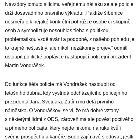
Navzdory tomuto sílícímu veřejnému nátlaku se ale policie
na krk svobodě
drží dosavadního právního výkladu: „Pakliže šibenice
slova
nesměřuje k nějaké konkrétní pohrůžce osobě či skupině
osob a symbolizuje nesouhlas třeba s politikou,
problematikou vzdělávání a podobně, z našeho pohledu je
to krajně nešťastný, ale nikoli nezákonný projev,“ odmítl
ustoupit politické poptávce nastupující policejní prezident
Martin Vondrášek.
Do funkce šéfa policie má Vondrášek nastoupit od
letošního dubna, kdy vystřídá odcházejícího policejního
prezidenta Jana Švejdara. Zatím mu dělá prvního
náměstka. O Vondráškovi se ví, že má dobré vztahy
s některými lidmi z ODS, zároveň má ale pověst poctivého
a přímého policajta, který nejde nikomu na ruku kvůli
svému prospěchu a kariéře. Bude zajímavé sledovat, jestli