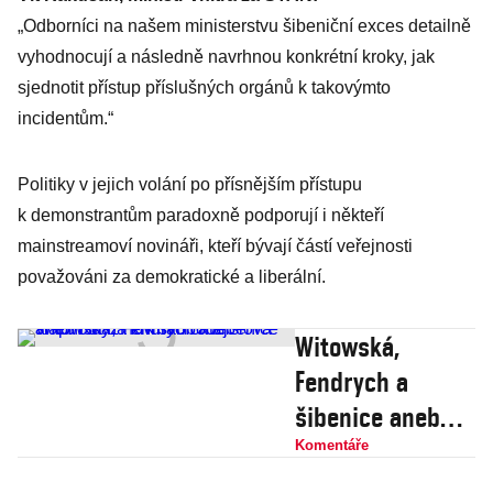
„Odborníci na našem ministerstvu šibeniční exces detailně
vyhodnocují a následně navrhnou konkrétní kroky, jak
sjednotit přístup příslušných orgánů k takovýmto
incidentům.“
Politiky v jejich volání po přísnějším přístupu
k demonstrantům paradoxně podporují i někteří
mainstreamoví novináři, kteří bývají částí veřejnosti
považováni za demokratické a liberální.
Witowská,
Fendrych a
šibenice aneb
Když novináři
Komentáře
chtějí šlápnout