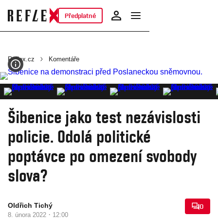
Předplatné
Reflex.cz
Komentáře
Šibenice jako test nezávislosti
policie. Odolá politické
poptávce po omezení svobody
slova?
Oldřich Tichý
0
·
8. února 2022
12:00