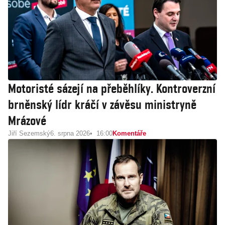
Motoristé sázejí na přeběhlíky. Kontroverzní
brněnský lídr kráčí v závěsu ministryně
Mrázové
Jiří Sezemský
6. srpna 2026
16:00
Komentáře