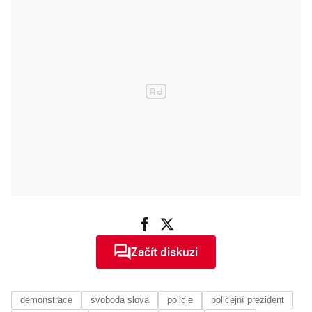
Nařizují nám už
i vkus
Začít diskuzi
demonstrace
svoboda slova
policie
policejní prezident