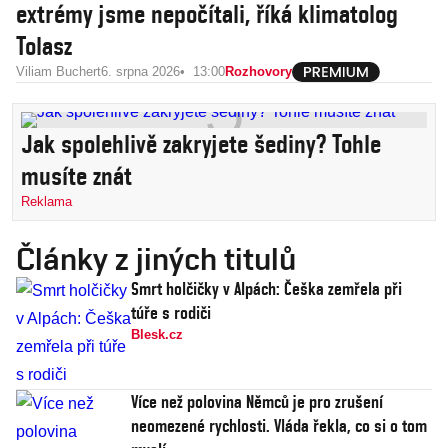
extrémy jsme nepočítali, říká klimatolog
Tolasz
Viliam Buchert
6. srpna 2026
13:00
Rozhovory
Jak spolehlivě zakryjete šediny? Tohle
musíte znát
Reklama
Články z jiných titulů
Smrt holčičky v Alpách: Češka zemřela při
túře s rodiči
Blesk.cz
Více než polovina Němců je pro zrušení
neomezené rychlosti. Vláda řekla, co si o tom