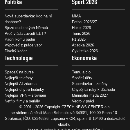
Politika
Sport 2026
Nová superdávka: kdo na ní
MMA
dosáhne?
Fotbal 2026/27
Sjezd sudetských Němců
Hokej 2026
Proč vláda zavádí EET?
Tenis 2026
Padni komu padni
F1 2026
Výpověď z práce vzor
Atletika 2026
Divoký kačer
Cyklistika 2026
Technologie
Ekonomika
SpaceX na burze
Temu a clo
Nejlepší telefony
Spořicí účty
Nejlepší AI zdarma
Superdávka – změny
Nejlepší chytré hodinky
Chybějící roky k důchodu
Nejlepší VPN – srovnání
Minimální mzda 2027
Netflix filmy a seriály
Vedro v práci
© 2001 - 2026 Copyright
CZECH NEWS CENTER a.s.
se sídlem náměstí Marie Schmolkové 3493/1, 100 00 Praha 10 -
Strašnice, IČO: 02346826, zapsána v OR, sp.zn. B 19490 a dodavatelé
obsahu