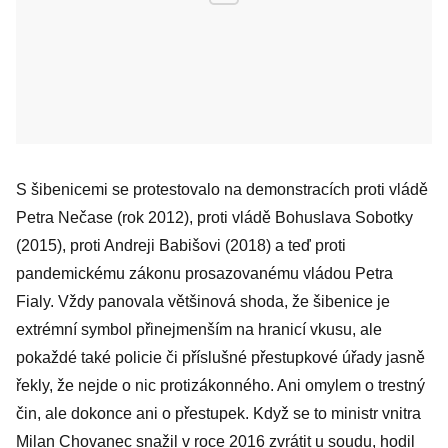
S šibenicemi se protestovalo na demonstracích proti vládě
Petra Nečase (rok 2012), proti vládě Bohuslava Sobotky
(2015), proti Andreji Babišovi (2018) a teď proti
pandemickému zákonu prosazovanému vládou Petra
Fialy. Vždy panovala většinová shoda, že šibenice je
extrémní symbol přinejmenším na hranicí vkusu, ale
pokaždé také policie či příslušné přestupkové úřady jasně
řekly, že nejde o nic protizákonného. Ani omylem o trestný
čin, ale dokonce ani o přestupek. Když se to ministr vnitra
Milan Chovanec snažil v roce 2016 zvrátit u soudu, hodil