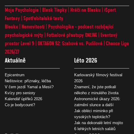
Moje Psychologie
Blesk Tlapky
Hráči na Blesku
iSport
Fantasy
Spotřebitelské testy
Blesku
Nemovitosti
Psychologika - podcast rozbíjející
psychologické mýty
Fotbalové přestupy ONLINE
Eventový
prostor Level 9
OKTAGON 92: Szabová vs. Pudilová
Chance Liga
2026/27
Aktuálně
Léto 2026
Epicentrum
Karlovarský filmový festival
Neštovice: příznaky, léčba
2026
V čem jezdí Yamal a Mesii?
Znamení, že jste potkali
Kvízy pro seniory
někoho z minulého života
Kalendář úplňků 2026
Astronomické úkazy 2026:
Co je bodycount?
zatmění slunce a další
Jak obléci miminko při
vysokých teplotách?
Jak na dokonalé letní mojito
6 lehkých letních salátů