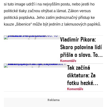
si tuto image udrží i na nejvyšším postu, nebo jestli ho
politické tlaky začnou ohýbat a lámat. Zákon versus
politická poptávka. Jeho zatím jednoznačný přístup ke
kauze „šibenice“ může být jedním z lakmusových papírků.
Vladimír Pikora:
Skoro polovina lidí
přišla o slovo. To
nemůže skončit
Komentáře
Tak začíná
dobře
diktatura: Za
fotku hezké
holky k soudu,
Komentáře
od soudu
s pokutou.