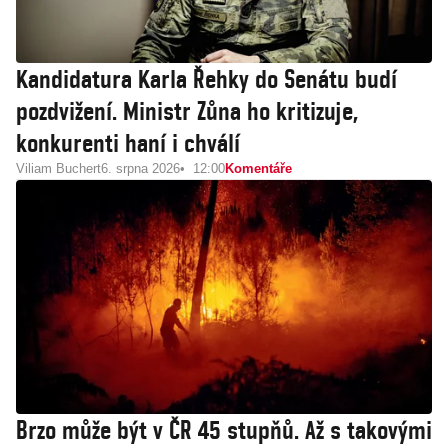
Kandidatura Karla Řehky do Senátu budí
pozdvižení. Ministr Zůna ho kritizuje,
konkurenti haní i chválí
Viliam Buchert
6. srpna 2026
12:00
Komentáře
Brzo může být v ČR 45 stupňů. Až s takovými