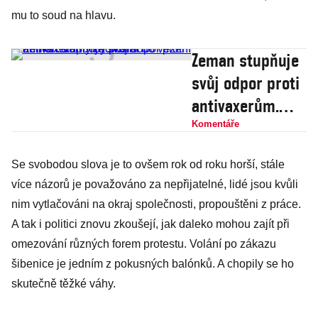
mu to soud na hlavu.
Zeman stupňuje
svůj odpor proti
antivaxerům.
Radikální
Komentáře
demonstranty by
Se svobodou slova je to ovšem rok od roku horší, stále
poslal do vězení
více názorů je považováno za nepřijatelné, lidé jsou kvůli
nim vytlačováni na okraj společnosti, propouštěni z práce.
A tak i politici znovu zkoušejí, jak daleko mohou zajít při
omezování různých forem protestu. Volání po zákazu
šibenice je jedním z pokusných balónků. A chopily se ho
skutečně těžké váhy.