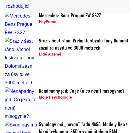
Mercedes- Benz Prague FW SS27
HeyFomo
Sraz v šest ráno. Vrchol festivalu Tóny Dolomit
zazní za úsvitu ve 3000 metrech
Lidé a země
Nenápadný jed: Co je (a co není) misogynie?
Moje Psychologie
Synology má „novou“ řadu NASů. Modely Neo+
lákají výkonem, SSD a vyměnitelnou RAM