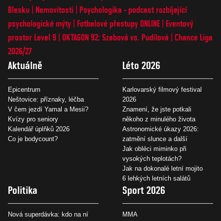
Blesku
Nemovitosti
Psychologika - podcast rozbíjející
psychologické mýty
Fotbalové přestupy ONLINE
Eventový
prostor Level 9
OKTAGON 92: Szabová vs. Pudilová
Chance Liga
2026/27
Aktuálně
Léto 2026
Epicentrum
Karlovarský filmový festival
Neštovice: příznaky, léčba
2026
V čem jezdí Yamal a Mesii?
Znamení, že jste potkali
Kvízy pro seniory
někoho z minulého života
Kalendář úplňků 2026
Astronomické úkazy 2026:
Co je bodycount?
zatmění slunce a další
Jak obléci miminko při
vysokých teplotách?
Jak na dokonalé letní mojito
6 lehkých letních salátů
Politika
Sport 2026
Nová superdávka: kdo na ní
MMA