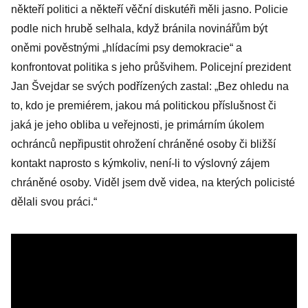
někteří politici a někteří věční diskutéři měli jasno. Policie
podle nich hrubě selhala, když bránila novinářům být
oněmi pověstnými „hlídacími psy demokracie“ a
konfrontovat politika s jeho průšvihem. Policejní prezident
Jan Švejdar se svých podřízených zastal: „Bez ohledu na
to, kdo je premiérem, jakou má politickou příslušnost či
jaká je jeho obliba u veřejnosti, je primárním úkolem
ochránců nepřipustit ohrožení chráněné osoby či bližší
kontakt naprosto s kýmkoliv, není-li to výslovný zájem
chráněné osoby. Viděl jsem dvě videa, na kterých policisté
dělali svou práci.“