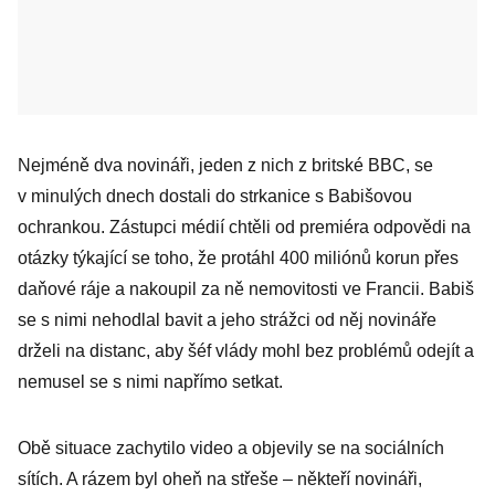
Nejméně dva novináři, jeden z nich z britské BBC, se
v minulých dnech dostali do strkanice s Babišovou
ochrankou. Zástupci médií chtěli od premiéra odpovědi na
otázky týkající se toho, že protáhl 400 miliónů korun přes
daňové ráje a nakoupil za ně nemovitosti ve Francii. Babiš
se s nimi nehodlal bavit a jeho strážci od něj novináře
drželi na distanc, aby šéf vlády mohl bez problémů odejít a
nemusel se s nimi napřímo setkat.
Obě situace zachytilo video a objevily se na sociálních
sítích. A rázem byl oheň na střeše – někteří novináři,