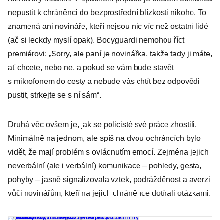
investigativní
nepustit k chráněnci do bezprostřední blízkosti nikoho. To
novinářka
znamená ani novináře, kteří nejsou nic víc než ostatní lidé
Holcová
(ač si leckdy myslí opak). Bodyguardi nemohou říct
premiérovi: „Sorry, ale paní je novinářka, takže tady ji máte,
ať chcete, nebo ne, a pokud se vám bude stavět
s mikrofonem do cesty a nebude vás chtít bez odpovědi
pustit, strkejte se s ní sám“.
Druhá věc ovšem je, jak se policisté své práce zhostili.
Minimálně na jednom, ale spíš na dvou ochráncích bylo
vidět, že mají problém s ovládnutím emocí. Zejména jejich
neverbální (ale i verbální) komunikace – pohledy, gesta,
pohyby – jasně signalizovala vztek, podrážděnost a averzi
vůči novinářům, kteří na jejich chráněnce dotírali otázkami.