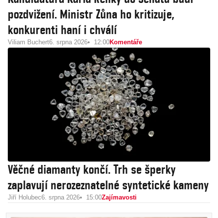
pozdvižení. Ministr Zůna ho kritizuje,
konkurenti haní i chválí
Viliam Buchert
6. srpna 2026
12:00
Komentáře
Věčné diamanty končí. Trh se šperky
zaplavují nerozeznatelné syntetické kameny
Jiří Holubec
6. srpna 2026
15:00
Zajímavosti