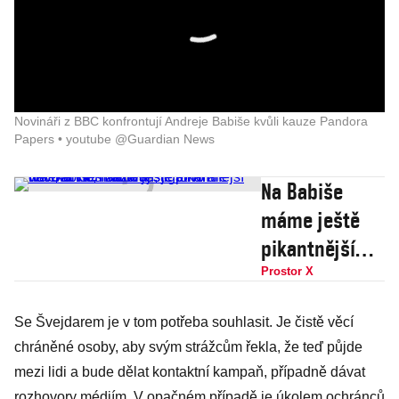
Novináři z BBC konfrontují Andreje Babiše kvůli kauze Pandora
Papers • youtube @Guardian News
Na Babiše
máme ještě
pikantnější
věci, ať nás
Prostor X
zažalují, je
Se Švejdarem je v tom potřeba souhlasit. Je čistě věcí
toho ale
chráněné osoby, aby svým strážcům řekla, že teď půjde
daleko víc,
mezi lidi a bude dělat kontaktní kampaň, případně dávat
říká
rozhovory médiím. V opačném případě je úkolem ochránců