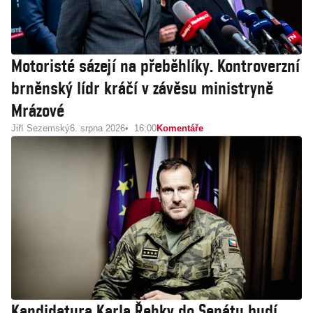
Motoristé sázejí na přeběhlíky. Kontroverzní
brněnský lídr kráčí v závěsu ministryně
Mrázové
Jiří Sezemský
6. srpna 2026
16:00
Komentáře
Kandidatura Karla Řehky do Senátu budí