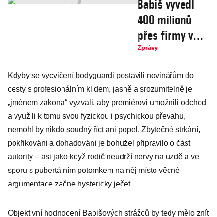
Babiš vyvedl
400 milionů
přes firmy v
daňových
Zprávy
rájích. Koupil
Kdyby se vycvičení bodyguardi postavili novinářům do
za ně domy na
cesty s profesionálním klidem, jasně a srozumitelně je
francouzské
„jménem zákona“ vyzvali, aby premiérovi umožnili odchod
riviéře i zámek
a využili k tomu svou fyzickou i psychickou převahu,
nemohl by nikdo soudný říct ani popel. Zbytečné strkání,
pokřikování a dohadování je bohužel připravilo o část
autority – asi jako když rodič neudrží nervy na uzdě a ve
sporu s pubertálním potomkem na něj místo věcné
argumentace začne hystericky ječet.
Objektivní hodnocení Babišových strážců by tedy mělo znít