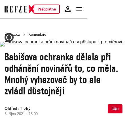
Předplatné
Reflex.cz
Komentáře
Babišova ochranka dělala při
odhánění novinářů to, co měla.
Mnohý vyhazovač by to ale
zvládl důstojněji
Oldřich Tichý
0
·
5. října 2021
15:00