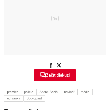
Babiš řídí
pandemii
Začít diskuzi
premiér
policie
Andrej Babiš
novinář
média
ochranka
Bodyguard