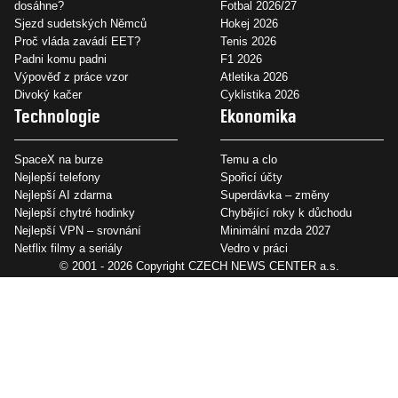
dosáhne?
Fotbal 2026/27
Sjezd sudetských Němců
Hokej 2026
Proč vláda zavádí EET?
Tenis 2026
Padni komu padni
F1 2026
Výpověď z práce vzor
Atletika 2026
Divoký kačer
Cyklistika 2026
Technologie
Ekonomika
SpaceX na burze
Temu a clo
Nejlepší telefony
Spořicí účty
Nejlepší AI zdarma
Superdávka – změny
Nejlepší chytré hodinky
Chybějící roky k důchodu
Nejlepší VPN – srovnání
Minimální mzda 2027
Netflix filmy a seriály
Vedro v práci
© 2001 - 2026 Copyright
CZECH NEWS CENTER a.s.
se sídlem náměstí Marie Schmolkové 3493/1, 100 00 Praha 10 -
Strašnice, IČO: 02346826, zapsána v OR, sp.zn. B 19490 a dodavatelé
obsahu
Autorská práva k publikovaným materiálům
Podmínky pro užívání služby informační společnosti
Informace o zpracování osobních údajů
Cookies
Nastavení soukromí
Vlastnická struktura