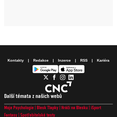
Kontakty
Redakce
Inzerce
RSS
Kariéra
Další témata z našich webů
Moje Psychologie
Blesk Tlapky
Hráči na Blesku
iSport
Fantasy
Spotřebitelské testy