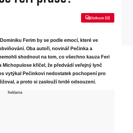
Diskuze (
0
)
 Dominiku Ferim by se podle emocí, které ve
 obviňování. Oba autoři, novinář Pečinka a
nemohli shodnout na tom, co všechno kauza Feri
 Michopulose křičel, že předvádí veřejný lynč
s vytýkal Pečinkovi nedostatek pochopení pro
ěžoval, a proto si zaslouží tvrdé odsouzení.