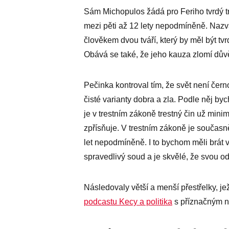
Sám Michopulos žádá pro Feriho tvrdý tr
mezi pěti až 12 lety nepodmíněně. Naz
člověkem dvou tváří, který by měl být t
Obává se také, že jeho kauza zlomí důvěru
Pečinka kontroval tím, že svět není čer
čisté varianty dobra a zla. Podle něj by
je v trestním zákoně trestný čin už mini
zpřísňuje. V trestním zákoně je současn
let nepodmíněně. I to bychom měli brát v
spravedlivý soud a je skvělé, že svou o
Následovaly větší a menší přestřelky, j
podcastu Kecy a politika
s příznačným n