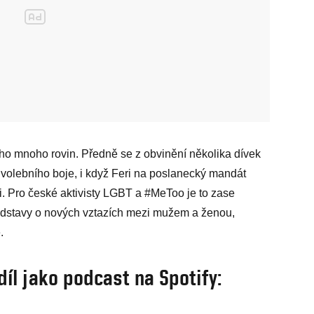
o mnoho rovin. Předně se z obvinění několika dívek
dvolebního boje, i když Feri na poslanecký mandát
i. Pro české aktivisty LGBT a #MeToo je to zase
edstavy o nových vztazích mezi mužem a ženou,
e.
díl jako podcast na Spotify: