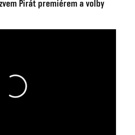
názvem Pirát premiérem a volby