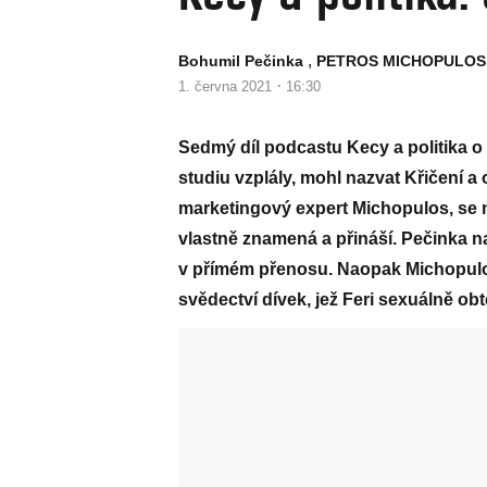
,
Bohumil Pečinka
PETROS MICHOPULOS
·
1. června 2021
16:30
Sedmý díl podcastu Kecy a politika o
studiu vzplály, mohl nazvat Křičení a
marketingový expert Michopulos, se 
vlastně znamená a přináší. Pečinka na
v přímém přenosu. Naopak Michopulo
svědectví dívek, jež Feri sexuálně obt