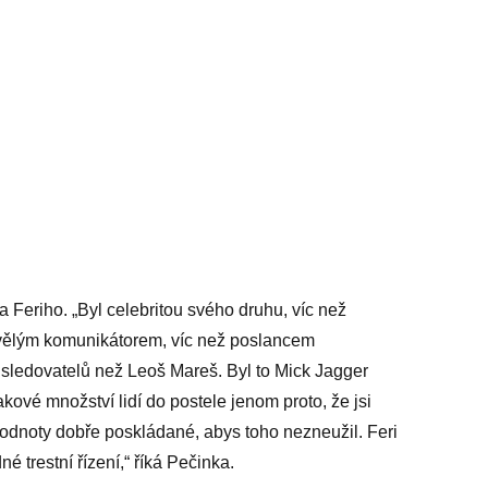
Feriho. „Byl celebritou svého druhu, víc než
skvělým komunikátorem, víc než poslancem
 sledovatelů než Leoš Mareš. Byl to Mick Jagger
akové množství lidí do postele jenom proto, že jsi
hodnoty dobře poskládané, abys toho nezneužil. Feri
é trestní řízení,“ říká Pečinka.