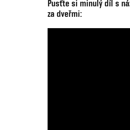
Pusťte si minulý díl s 
za dveřmi: