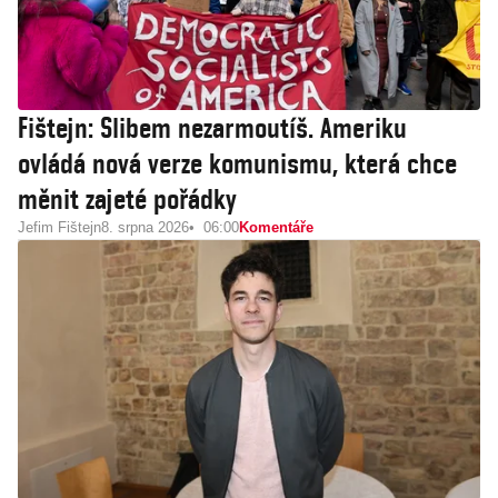
Fištejn: Slibem nezarmoutíš. Ameriku
ovládá nová verze komunismu, která chce
měnit zajeté pořádky
Jefim Fištejn
8. srpna 2026
06:00
Komentáře