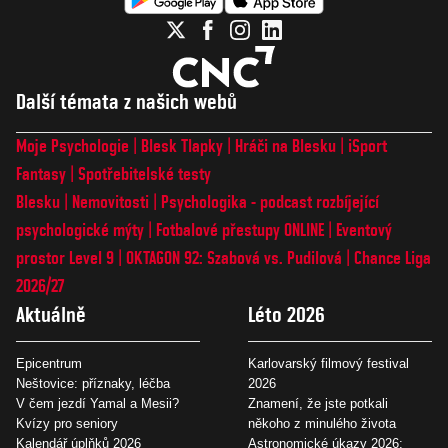
Další témata z našich webů
Moje Psychologie
Blesk Tlapky
Hráči na Blesku
iSport
Fantasy
Spotřebitelské testy
Blesku
Nemovitosti
Psychologika - podcast rozbíjející
psychologické mýty
Fotbalové přestupy ONLINE
Eventový
prostor Level 9
OKTAGON 92: Szabová vs. Pudilová
Chance Liga
2026/27
Aktuálně
Léto 2026
Epicentrum
Karlovarský filmový festival
Neštovice: příznaky, léčba
2026
V čem jezdí Yamal a Mesii?
Znamení, že jste potkali
Kvízy pro seniory
někoho z minulého života
Kalendář úplňků 2026
Astronomické úkazy 2026: