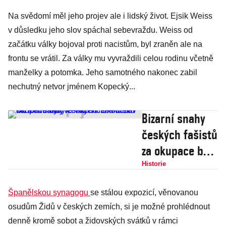
Na svědomí měl jeho projev ale i lidský život. Ejsik Weiss
v důsledku jeho slov spáchal sebevraždu. Weiss od
začátku války bojoval proti nacistům, byl zraněn ale na
frontu se vrátil. Za války mu vyvraždili celou rodinu včetně
manželky a potomka. Jeho samotného nakonec zabil
nechutný netvor jménem Kopecký...
Bizarní snahy
českých fašistů
za okupace byly
k smíchu:
Historie
Skončili v
Španělskou synagogu
se stálou expozicí, věnovanou
koncentráku, ve
osudům Židů v českých zemích, si je možné prohlédnout
vězení i na
denně kromě sobot a židovských svátků v rámci