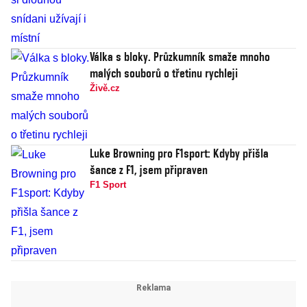
Válka s bloky. Průzkumník smaže mnoho
malých souborů o třetinu rychleji
Živě.cz
Luke Browning pro F1sport: Kdyby přišla
šance z F1, jsem připraven
F1 Sport