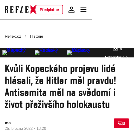
Předplatné
Reflex.cz
Historie
4
Fotogalerie
Kvůli Kopeckého projevu lidé
hlásali, že Hitler měl pravdu!
Antisemita měl na svědomí i
život přeživšího holokaustu
mc
0
·
25. března 2022
13:20