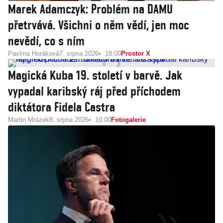
Marek Adamczyk: Problém na DAMU
přetrvává. Všichni o něm vědí, jen moc
nevědí, co s ním
Pavlína Horáková
7. srpna 2026
18:00
Prostor X
Magická Kuba 19. století v barvě. Jak
vypadal karibský ráj před příchodem
diktátora Fidela Castra
Martin Mrázek
8. srpna 2026
10:00
Fotogalerie