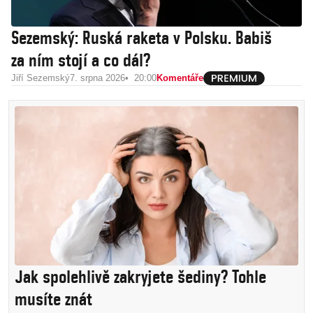
Sezemský: Ruská raketa v Polsku. Babiš
za ním stojí a co dál?
Jiří Sezemský
7. srpna 2026
20:00
Komentáře
Jak spolehlivě zakryjete šediny? Tohle
musíte znát