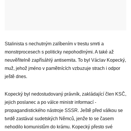
Stalinista s nechutným zalíbením v trestu smrti a
monstrprocesech s politicky nepohodlnými. A také až
neuvěřitelně zapřísáhlý antisemita. To byl Václav Kopecký,
muž, jehož jméno v pamětnících vzbuzuje strach i odpor
ještě dnes.
Kopecký byl nedostudovaný právník, zakládající člen KSČ,
jejich poslanec a po válce ministr informací -
propagandistického nástroje SSSR. Ještě před válkou se
tvrdě zastával sudetských Němců, jenže to se časem
nehodilo komunistům do krámu. Kopecký přesto své