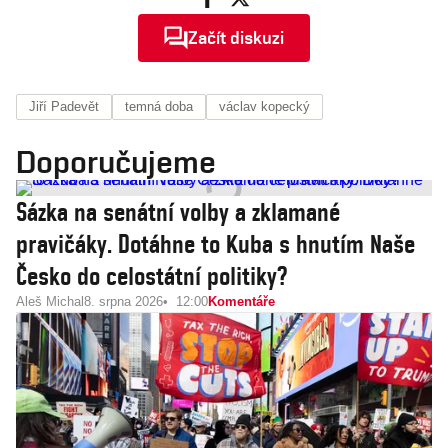
Začít diskuzi
Jiří Padevět
temná doba
václav kopecký
Doporučujeme
Sázka na senátní volby a zklamané
pravičáky. Dotáhne to Kuba s hnutím Naše
Česko do celostátní politiky?
Aleš Michal
8. srpna 2026
12:00
Komentáře