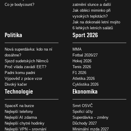
Co je bodycount?
zatmění slunce a další
Jak obléci miminko při
vysokých teplotách?
Jak na dokonalé letní mojito
6 lehkých letních salátů
Politika
Sport 2026
Nová superdávka: kdo na ní
MMA
dosáhne?
Fotbal 2026/27
Sjezd sudetských Němců
Hokej 2026
Proč vláda zavádí EET?
Tenis 2026
Padni komu padni
F1 2026
Výpověď z práce vzor
Atletika 2026
Divoký kačer
Cyklistika 2026
Technologie
Ekonomika
SpaceX na burze
Smrt OSVČ
Nejlepší telefony
Spořicí účty
Nejlepší AI zdarma
Superdávka – změny
Nejlepší chytré hodinky
Důchody 2027
Nejlepší VPN – srovnání
Minimální mzda 2027