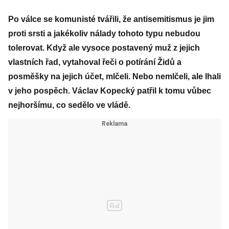
Po válce se komunisté tvářili, že antisemitismus je jim
proti srsti a jakékoliv nálady tohoto typu nebudou
tolerovat. Když ale vysoce postavený muž z jejich
vlastních řad, vytahoval řeči o potírání Židů a
posměšky na jejich účet, mlčeli. Nebo nemlčeli, ale lhali
v jeho pospěch. Václav Kopecký patřil k tomu vůbec
nejhoršímu, co sedělo ve vládě.