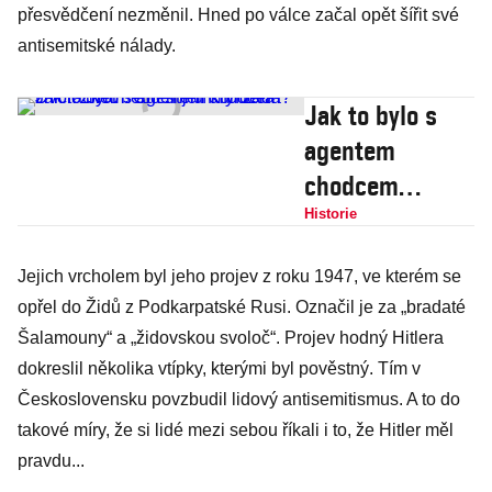
přesvědčení nezměnil. Hned po válce začal opět šířit své
antisemitské nálady.
Jak to bylo s
agentem
chodcem
Dvořáčkem:
Historie
Chtěl mu
Jejich vrcholem byl jeho projev z roku 1947, ve kterém se
Kundera zničit
opřel do Židů z Podkarpatské Rusi. Označil je za „bradaté
život nebo si jen
Šalamouny“ a „židovskou svoloč“. Projev hodný Hitlera
kryl záda?
dokreslil několika vtípky, kterými byl pověstný. Tím v
Československu povzbudil lidový antisemitismus. A to do
takové míry, že si lidé mezi sebou říkali i to, že Hitler měl
pravdu...