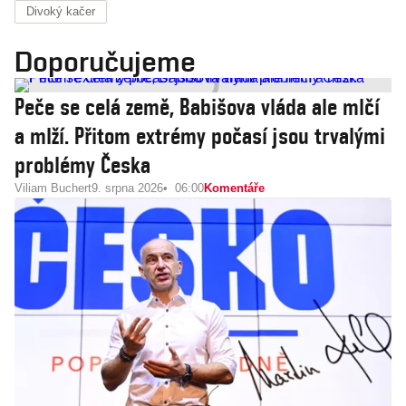
Divoký kačer
Doporučujeme
Peče se celá země, Babišova vláda ale mlčí
a mlží. Přitom extrémy počasí jsou trvalými
problémy Česka
Viliam Buchert
9. srpna 2026
06:00
Komentáře