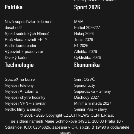
Politika
Sport 2026
Nová superdávka: kdo na ní
MMA
dosáhne?
Fotbal 2026/27
Sjezd sudetských Němců
Hokej 2026
Proč vláda zavádí EET?
Tenis 2026
Padni komu padni
F1 2026
Výpověď z práce vzor
Atletika 2026
Divoký kačer
Cyklistika 2026
Technologie
Ekonomika
SpaceX na burze
Smrt OSVČ
Nejlepší telefony
Spořicí účty
Nejlepší AI zdarma
Superdávka – změny
Nejlepší chytré hodinky
Důchody 2027
Nejlepší VPN – srovnání
Minimální mzda 2027
Netflix filmy a seriály
Senior Pas – slevy
© 2001 - 2026 Copyright
CZECH NEWS CENTER a.s.
se sídlem náměstí Marie Schmolkové 3493/1, 100 00 Praha 10 -
Strašnice, IČO: 02346826, zapsána v OR, sp.zn. B 19490 a dodavatelé
obsahu