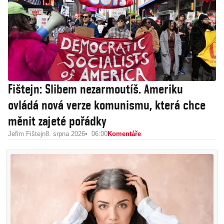
Fištejn: Slibem nezarmoutíš. Ameriku
ovládá nová verze komunismu, která chce
měnit zajeté pořádky
Jefim Fištejn
8. srpna 2026
06:00
Komentáře