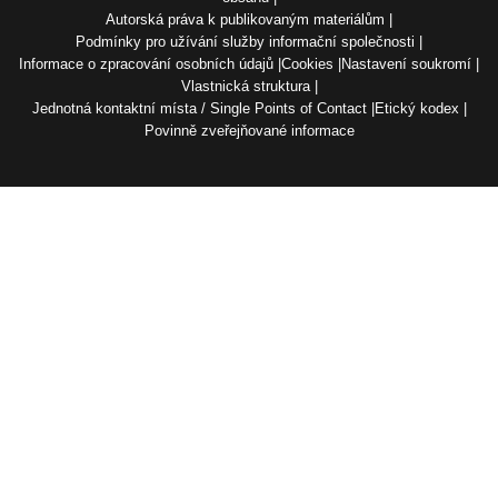
Autorská práva k publikovaným materiálům
Podmínky pro užívání služby informační společnosti
Informace o zpracování osobních údajů
Cookies
Nastavení soukromí
Vlastnická struktura
Jednotná kontaktní místa / Single Points of Contact
Etický kodex
Povinně zveřejňované informace