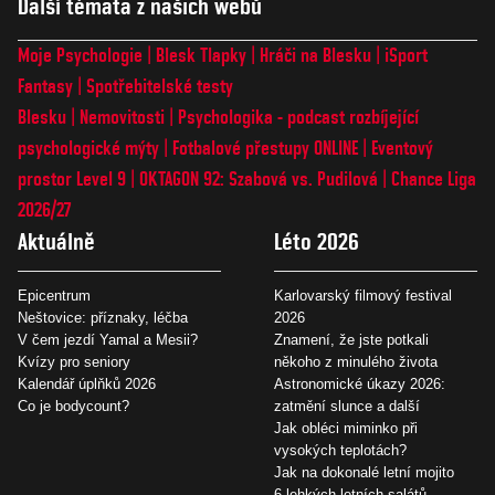
Další témata z našich webů
Moje Psychologie
Blesk Tlapky
Hráči na Blesku
iSport
Fantasy
Spotřebitelské testy
Blesku
Nemovitosti
Psychologika - podcast rozbíjející
psychologické mýty
Fotbalové přestupy ONLINE
Eventový
prostor Level 9
OKTAGON 92: Szabová vs. Pudilová
Chance Liga
2026/27
Aktuálně
Léto 2026
Epicentrum
Karlovarský filmový festival
Neštovice: příznaky, léčba
2026
V čem jezdí Yamal a Mesii?
Znamení, že jste potkali
Kvízy pro seniory
někoho z minulého života
Kalendář úplňků 2026
Astronomické úkazy 2026:
Co je bodycount?
zatmění slunce a další
Jak obléci miminko při
vysokých teplotách?
Jak na dokonalé letní mojito
6 lehkých letních salátů