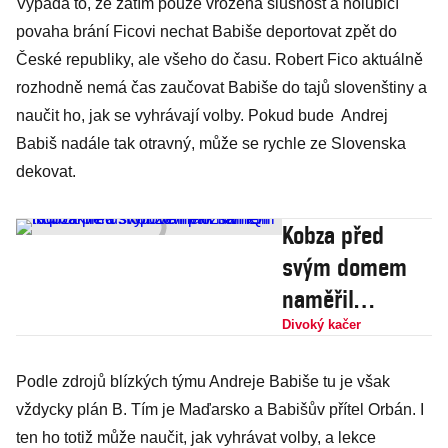
Vypadá to, že zatím pouze vrozená slušnost a holubičí
povaha brání Ficovi nechat Babiše deportovat zpět do
České republiky, ale všeho do času. Robert Fico aktuálně
rozhodně nemá čas zaučovat Babiše do tajů slovenštiny a
naučit ho, jak se vyhrávají volby. Pokud bude Andrej
Babiš nadále tak otravný, může se rychle ze Slovenska
dekovat.
Kobza před
svým domem
naměřil
radioaktivitu.
Divoký kačer
Kobzovi pak
Podle zdrojů blízkých týmu Andreje Babiše tu je však
naměřili tři
vždycky plán B. Tím je Maďarsko a Babišův přítel Orbán. I
promile a
ten ho totiž může naučit, jak vyhrávat volby, a lekce