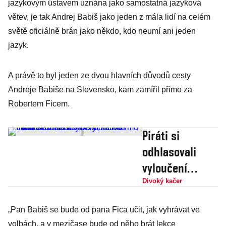
jazykovým ústavem uznána jako samostatná jazyková
větev, je tak Andrej Babiš jako jeden z mála lidí na celém
světě oficiálně brán jako někdo, kdo neumí ani jeden
jazyk.
A právě to byl jeden ze dvou hlavních důvodů cesty
Andreje Babiše na Slovensko, kam zamířil přímo za
Robertem Ficem.
Piráti si
odhlasovali
vyloučení
ministra Blažka
Divoký kačer
z ODS, sebrali
„Pan Babiš se bude od pana Fica učit, jak vyhrávat ve
mu řidičák
volbách, a v mezičase bude od něho brát lekce