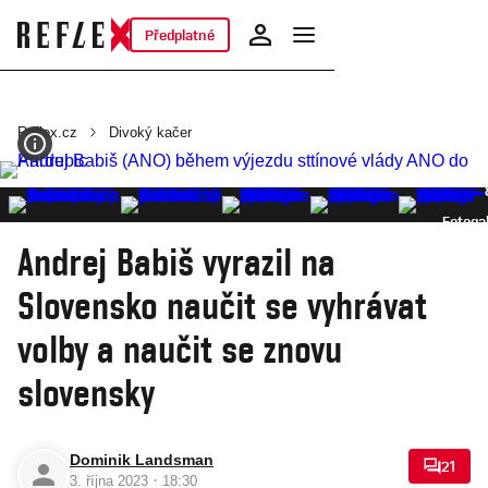
Předplatné
Reflex.cz
Divoký kačer
Fotogal
Andrej Babiš vyrazil na
Slovensko naučit se vyhrávat
volby a naučit se znovu
slovensky
Dominik Landsman
21
·
3. října 2023
18:30