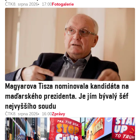
ČTK
8. srpna 2026
17:00
Fotogalerie
Magyarova Tisza nominovala kandidáta na
maďarského prezidenta. Je jím bývalý šéf
nejvyššího soudu
ČTK
8. srpna 2026
16:00
Zprávy