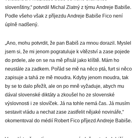
a změnili jméno
slovenštiny,“ potvrdil Michal Zlatný z týmu Andreje Babiše.
na Ivoš Látal
Podle všeho však z příjezdu Andreje Babiše Fico není
úplně nadšený.
„Ano, mohu potvrdit, že pan Babiš za mnou dorazil. Myslel
jsem si, že mi jenom pogratuluje k vítězství a zase pojede
do prdele, ale on se na mě přisál jako klíště. Mám ho
neustále za zadkem. Pořád se mě na něco ptá, furt si něco
zapisuje a tahá ze mě moudra. Kdyby jenom moudra, tak
by se to dalo přežít, ale on po mně vyžaduje, abych mu
dával slovenské diktáty a zkoušel ho ze slovenské
výslovnosti i ze slovíček. Já na tohle nemá čas. Já musím
sestavit vládu a nechat zase zastřelit nějaké novináře,“
okomentoval do médií Robert Fico příjezd Andreje Babiše.