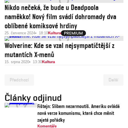
Nikdo nečeká, že bude u Deadpoola
naměkko! Nový film svádí dohromady dva
oblíbené komiksové hrdiny
25. července 2024
18:10
Kultura
Wolverine: Kde se vzal nejsympatičtější z
mutantích X-menů
15. srpna 2020
13:30
Kultura
Předchozí
Další
Články odjinud
Fištejn: Slibem nezarmoutíš. Ameriku ovládá
nová verze komunismu, která chce měnit
zajeté pořádky
Komentáře