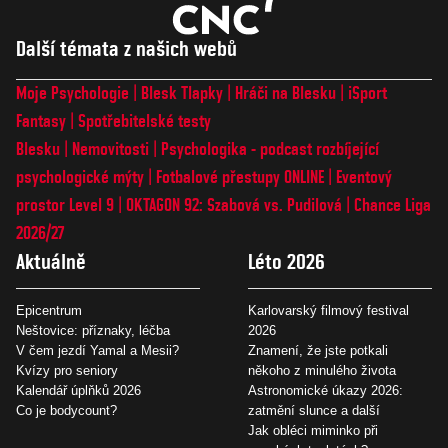
Další témata z našich webů
Moje Psychologie
Blesk Tlapky
Hráči na Blesku
iSport
Fantasy
Spotřebitelské testy
Blesku
Nemovitosti
Psychologika - podcast rozbíjející
psychologické mýty
Fotbalové přestupy ONLINE
Eventový
prostor Level 9
OKTAGON 92: Szabová vs. Pudilová
Chance Liga
2026/27
Aktuálně
Léto 2026
Epicentrum
Karlovarský filmový festival
Neštovice: příznaky, léčba
2026
V čem jezdí Yamal a Mesii?
Znamení, že jste potkali
Kvízy pro seniory
někoho z minulého života
Kalendář úplňků 2026
Astronomické úkazy 2026:
Co je bodycount?
zatmění slunce a další
Jak obléci miminko při