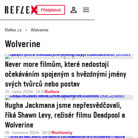
Předplatné
Reflex.cz
Wolverine
Wolverine
Never more filmům, které nedostojí
očekáváním spojeným s hvězdnými jmény
svých tvůrců nebo postav
15. srpna 2024
18:20
Kultura
Hugha Jackmana jsme nepřesvědčovali,
říká Shawn Levy, režisér filmu Deadpool a
Wolverine
26. července 2024
18:00
Rozhovory