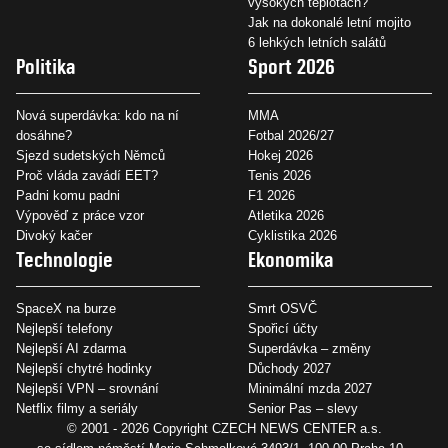
vysokých teplotách?
Jak na dokonalé letní mojito
6 lehkých letních salátů
Politika
Sport 2026
Nová superdávka: kdo na ní
MMA
dosáhne?
Fotbal 2026/27
Sjezd sudetských Němců
Hokej 2026
Proč vláda zavádí EET?
Tenis 2026
Padni komu padni
F1 2026
Výpověď z práce vzor
Atletika 2026
Divoký kačer
Cyklistika 2026
Technologie
Ekonomika
SpaceX na burze
Smrt OSVČ
Nejlepší telefony
Spořicí účty
Nejlepší AI zdarma
Superdávka – změny
Nejlepší chytré hodinky
Důchody 2027
Nejlepší VPN – srovnání
Minimální mzda 2027
Netflix filmy a seriály
Senior Pas – slevy
© 2001 - 2026 Copyright
CZECH NEWS CENTER a.s.