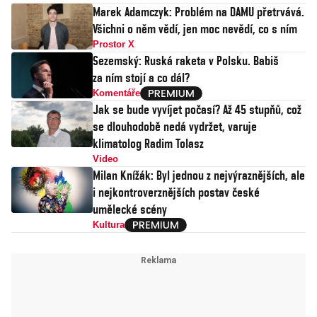
Marek Adamczyk: Problém na DAMU přetrvává.
Všichni o něm vědí, jen moc nevědí, co s ním
Prostor X
Sezemský: Ruská raketa v Polsku. Babiš
za ním stojí a co dál?
Komentáře
Jak se bude vyvíjet počasí? Až 45 stupňů, což
se dlouhodobě nedá vydržet, varuje
klimatolog Radim Tolasz
Video
Milan Knížák: Byl jednou z nejvýraznějších, ale
i nejkontroverznějších postav české
umělecké scény
Kultura