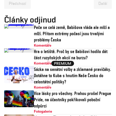
Předchozí
Další
Články odjinud
Peče se celá země, Babišova vláda ale mlčí a
mlží. Přitom extrémy počasí jsou trvalými
problémy Česka
Komentáře
Hra o letiště. Proč by se Babišovi hodilo dát
část ruzyňských akcií na burzu?
Komentáře
Sázka na senátní volby a zklamané pravičáky.
Dotáhne to Kuba s hnutím Naše Česko do
celostátní politiky?
Komentáře
Více lásky pro všechny. Prahou prošel Prague
Pride, na účastníky pokřikovali pobožní
odpůrci
Fotogalerie