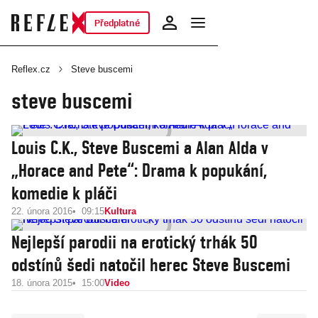
Předplatné
Reflex.cz
Steve buscemi
steve buscemi
Louis C.K., Steve Buscemi a Alan Alda v
„Horace and Pete“: Drama k popukání,
komedie k pláči
22. února 2016
09:15
Kultura
Nejlepší parodii na erotický trhák 50
odstínů šedi natočil herec Steve Buscemi
18. února 2015
15:00
Video