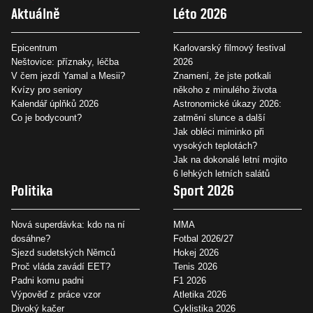
Aktuálně
Léto 2026
Epicentrum
Karlovarský filmový festival
Neštovice: příznaky, léčba
2026
V čem jezdí Yamal a Mesii?
Znamení, že jste potkali
Kvízy pro seniory
někoho z minulého života
Kalendář úplňků 2026
Astronomické úkazy 2026:
Co je bodycount?
zatmění slunce a další
Jak obléci miminko při
vysokých teplotách?
Jak na dokonalé letní mojito
6 lehkých letních salátů
Politika
Sport 2026
Nová superdávka: kdo na ní
MMA
dosáhne?
Fotbal 2026/27
Sjezd sudetských Němců
Hokej 2026
Proč vláda zavádí EET?
Tenis 2026
Padni komu padni
F1 2026
Výpověď z práce vzor
Atletika 2026
Divoký kačer
Cyklistika 2026