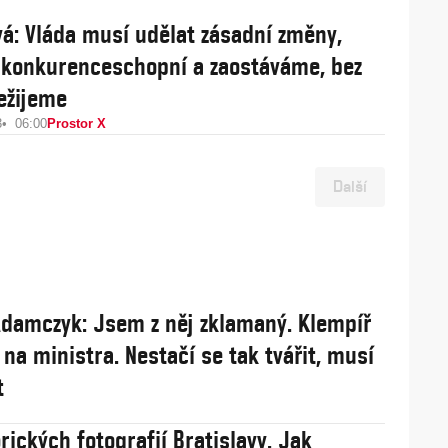
á: Vláda musí udělat zásadní změny,
konkurenceschopní a zaostáváme, bez
ežijeme
3
06:00
Prostor X
Další
damczyk: Jsem z něj zklamaný. Klempíř
 na ministra. Nestačí se tak tvářit, musí
t
rických fotografií Bratislavy. Jak