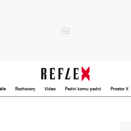
áře
Rozhovory
Video
Padni komu padni
Prostor X