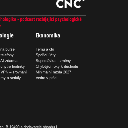
hologika - podcast rozbíjející psychologické
7
ologie
Ekonomika
na burze
Temu a clo
 telefony
Spořicí účty
 AI zdarma
Superdávka – změny
 chytré hodinky
Chybějící roky k důchodu
í VPN – srovnání
Minimální mzda 2027
ilmy a seriály
Vedro v práci
zn. B 19490 a dodavatelé obsahu