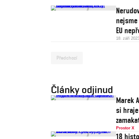
Nerudov
nejsme 
EU nepř
18. září 202
Předchozí
Články odjinud
Marek A
si hraje
zamaka
Prostor X
18 histo