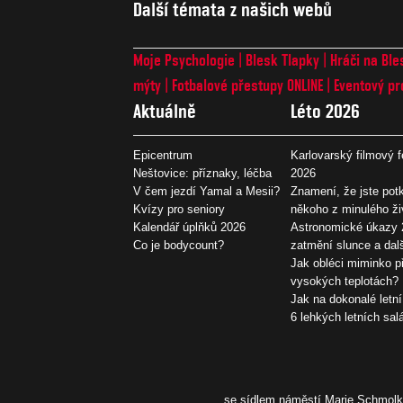
Další témata z našich webů
Moje Psychologie
Blesk Tlapky
Hráči na Ble
mýty
Fotbalové přestupy ONLINE
Eventový pr
Aktuálně
Léto 2026
Epicentrum
Karlovarský filmový f
Neštovice: příznaky, léčba
2026
V čem jezdí Yamal a Mesii?
Znamení, že jste potk
Kvízy pro seniory
někoho z minulého ži
Kalendář úplňků 2026
Astronomické úkazy 
Co je bodycount?
zatmění slunce a dal
Jak obléci miminko př
vysokých teplotách?
Jak na dokonalé letní
6 lehkých letních sal
se sídlem náměstí Marie Schmolko