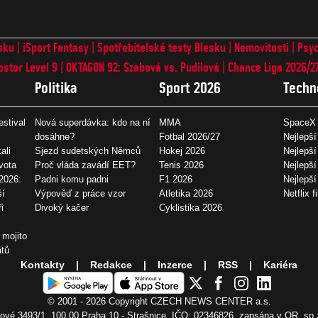
sku
iSport Fantasy
Spotřebitelské testy Blesku
Nemovitosti
Psyc
ostor Level 9
OKTAGON 92: Szabová vs. Pudilová
Chance Liga 2026/2
Politika
Sport 2026
Techn
estival
Nová superdávka: kdo na ní
MMA
SpaceX 
dosáhne?
Fotbal 2026/27
Nejlepší
ali
Sjezd sudetských Němců
Hokej 2026
Nejlepší
vota
Proč vláda zavádí EET?
Tenis 2026
Nejlepší
2026:
Padni komu padni
F1 2026
Nejlepš
ší
Výpověď z práce vzor
Atletika 2026
Netflix f
i
Divoký kačer
Cyklistika 2026
 mojito
átů
Kontakty
Redakce
Inzerce
RSS
Kariéra
© 2001 - 2026 Copyright
CZECH NEWS CENTER a.s.
vé 3493/1, 100 00 Praha 10 - Strašnice, IČO: 02346826, zapsána v OR, sp.