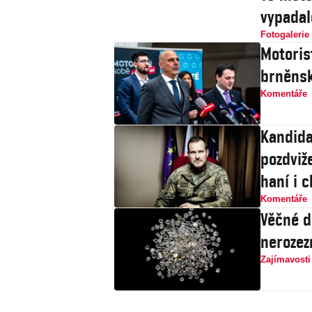
vypadal
Fotogalerie
Motoris
brněnsk
Komentáře
Kandida
pozdviže
haní i c
Komentáře
Věčné d
nerozez
Zajímavosti