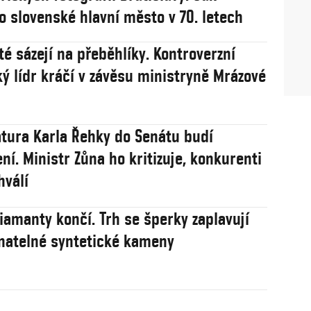
o slovenské hlavní město v 70. letech
té sázejí na přeběhlíky. Kontroverzní
ý lídr kráčí v závěsu ministryně Mrázové
tura Karla Řehky do Senátu budí
ní. Ministr Zůna ho kritizuje, konkurenti
hválí
iamanty končí. Trh se šperky zaplavují
natelné syntetické kameny