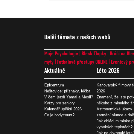
Další témata z našich webů
Moje Psychologie
Blesk Tlapky
Hráči na Ble
mýty
Fotbalové přestupy ONLINE
Eventový pr
Aktuálně
Léto 2026
Epicentrum
Karlovarský filmový f
Neštovice: příznaky, léčba
2026
V čem jezdí Yamal a Mesii?
Znamení, že jste potk
Kvízy pro seniory
někoho z minulého ži
Kalendář úplňků 2026
Astronomické úkazy 
Co je bodycount?
zatmění slunce a dal
Jak obléci miminko př
vysokých teplotách?
Jak na dokonalé letní