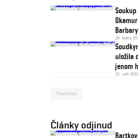
Soukup 
Okamura
Barbary
29. ledna 20
Soudkyn
uložila 
jenom 
15. září 201
Předchozí
Články odjinud
Bartkov