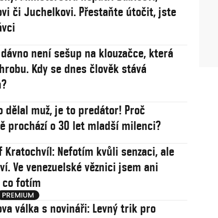
vi či Juchelkovi. Přestaňte útočit, jste
ávci
ž dávno není sešup na klouzačce, která
 hrobu. Kdy se dnes člověk stává
m?
o dělal muž, je to predátor! Proč
 prochází o 30 let mladší milenci?
 Kratochvíl: Nefotím kvůli senzaci, ale
ví. Ve venezuelské věznici jsem ani
, co fotím
va válka s novináři: Levný trik pro