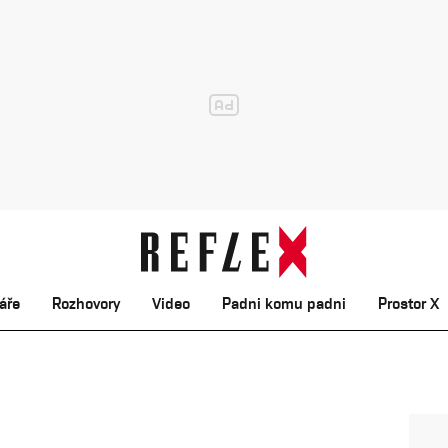
áře
Rozhovory
Video
Padni komu padni
Prostor X