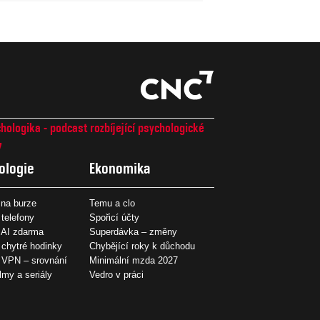
hologika - podcast rozbíjející psychologické
7
ologie
Ekonomika
na burze
Temu a clo
 telefony
Spořicí účty
 AI zdarma
Superdávka – změny
 chytré hodinky
Chybějící roky k důchodu
í VPN – srovnání
Minimální mzda 2027
ilmy a seriály
Vedro v práci