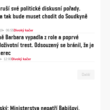
ruší své politické diskusní pořady.
 tak bude muset chodit do Soudkyně
19
06:55
Divoký kačer
ě Barbara vypadla z role a poprvé
doživotní trest. Odsouzený se bránil, že je
herec
8
12:00
Divoký kačer
Další
ský: Ministerstva nepatří Babišovi,