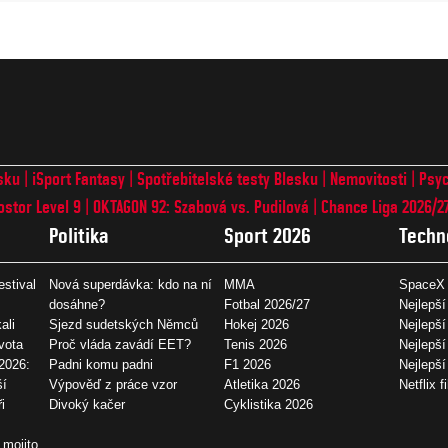
sku
iSport Fantasy
Spotřebitelské testy Blesku
Nemovitosti
Psyc
ostor Level 9
OKTAGON 92: Szabová vs. Pudilová
Chance Liga 2026/2
Politika
Sport 2026
Techn
estival
Nová superdávka: kdo na ní
MMA
SpaceX 
dosáhne?
Fotbal 2026/27
Nejlepší
ali
Sjezd sudetských Němců
Hokej 2026
Nejlepší
vota
Proč vláda zavádí EET?
Tenis 2026
Nejlepší
2026:
Padni komu padni
F1 2026
Nejlepš
ší
Výpověď z práce vzor
Atletika 2026
Netflix f
i
Divoký kačer
Cyklistika 2026
 mojito