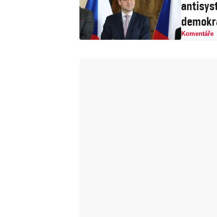
antisys
demokr
Komentáře