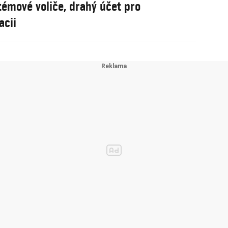
témové voliče, drahý účet pro
acii