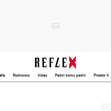
áře
Rozhovory
Video
Padni komu padni
Prostor X