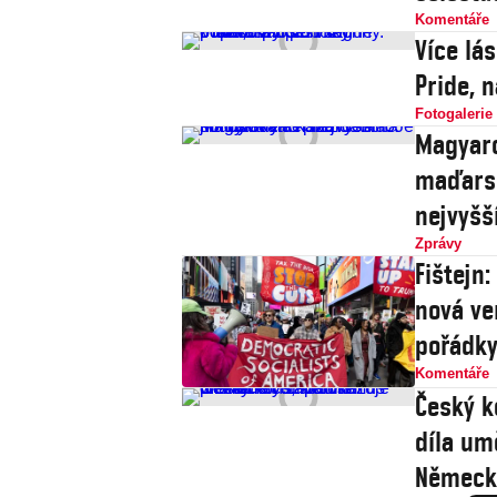
Komentáře
Více lá
Pride, 
Fotogalerie
Magyaro
maďarsk
nejvyšš
Zprávy
Fištejn
nová ve
pořádk
Komentáře
Český k
díla um
Německ