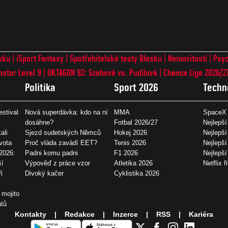
sku
iSport Fantasy
Spotřebitelské testy Blesku
Nemovitosti
Psyc
ostor Level 9
OKTAGON 92: Szabová vs. Pudilová
Chance Liga 2026/2
Politika
Sport 2026
Techn
estival
Nová superdávka: kdo na ní
MMA
SpaceX 
dosáhne?
Fotbal 2026/27
Nejlepší
ali
Sjezd sudetských Němců
Hokej 2026
Nejlepší
vota
Proč vláda zavádí EET?
Tenis 2026
Nejlepší
2026:
Padni komu padni
F1 2026
Nejlepš
ší
Výpověď z práce vzor
Atletika 2026
Netflix f
i
Divoký kačer
Cyklistika 2026
 mojito
átů
Kontakty
Redakce
Inzerce
RSS
Kariéra