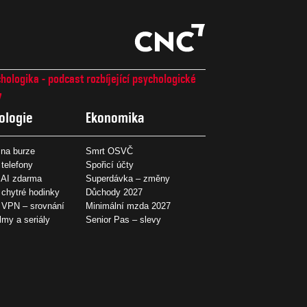
hologika - podcast rozbíjející psychologické
7
ologie
Ekonomika
na burze
Smrt OSVČ
 telefony
Spořicí účty
 AI zdarma
Superdávka – změny
 chytré hodinky
Důchody 2027
í VPN – srovnání
Minimální mzda 2027
ilmy a seriály
Senior Pas – slevy