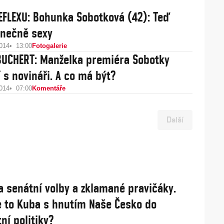
EFLEXU: Bohunka Sobotková (42): Teď
nečně sexy
2014
13:00
Fotogalerie
BUCHERT: Manželka premiéra Sobotky
 s novináři. A co má být?
2014
07:00
Komentáře
Další
a senátní volby a zklamané pravičáky.
 to Kuba s hnutím Naše Česko do
ní politiky?