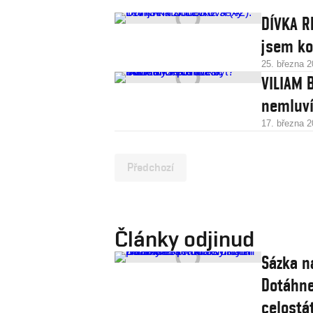
DÍVKA R
jsem ko
25. března 
VILIAM 
nemluví
17. března 
Předchozí
Články odjinud
Sázka n
Dotáhne
celostát