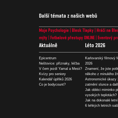
Další témata z našich webů
Moje Psychologie
Blesk Tlapky
Hráči na Ble
mýty
Fotbalové přestupy ONLINE
Eventový pr
Aktuálně
Léto 2026
Epicentrum
Karlovarský filmový f
Neštovice: příznaky, léčba
2026
V čem jezdí Yamal a Mesii?
Znamení, že jste potk
Kvízy pro seniory
někoho z minulého ži
Kalendář úplňků 2026
Astronomické úkazy 
Co je bodycount?
zatmění slunce a dal
Jak obléci miminko př
vysokých teplotách?
Jak na dokonalé letní
6 lehkých letních sal