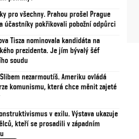
sky pro všechny. Prahou prošel Prague
na účastníky pokřikovali pobožní odpůrci
va Tisza nominovala kandidáta na
ého prezidenta. Je jím bývalý šéf
ího soudu
: Slibem nezarmoutíš. Ameriku ovládá
rze komunismu, která chce měnit zajeté
y
onstruktivismus v exilu. Výstava ukazuje
ělců, kteří se prosadili v západním
u