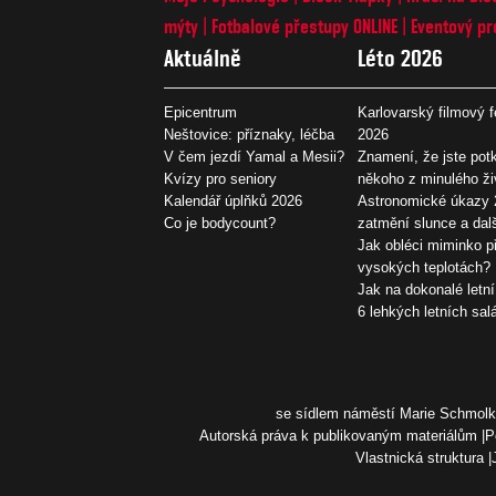
mýty
Fotbalové přestupy ONLINE
Eventový pr
Aktuálně
Léto 2026
Epicentrum
Karlovarský filmový f
Neštovice: příznaky, léčba
2026
V čem jezdí Yamal a Mesii?
Znamení, že jste potk
Kvízy pro seniory
někoho z minulého ži
Kalendář úplňků 2026
Astronomické úkazy 
Co je bodycount?
zatmění slunce a dal
Jak obléci miminko př
vysokých teplotách?
Jak na dokonalé letní
6 lehkých letních sal
se sídlem náměstí Marie Schmolko
Autorská práva k publikovaným materiálům
P
Vlastnická struktura