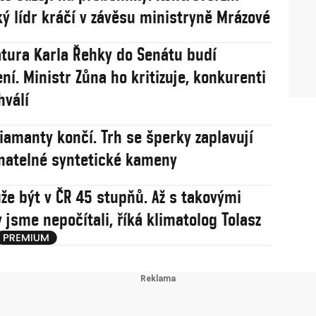
ý lídr kráčí v závěsu ministryně Mrázové
tura Karla Řehky do Senátu budí
ní. Ministr Zůna ho kritizuje, konkurenti
hválí
iamanty končí. Trh se šperky zaplavují
natelné syntetické kameny
že být v ČR 45 stupňů. Až s takovými
 jsme nepočítali, říká klimatolog Tolasz