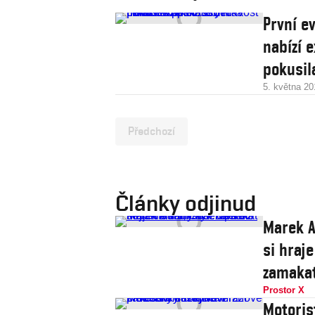
První ev
nabízí e
pokusila
5. května 20
Předchozí
Články odjinud
Marek A
si hraje
zamaka
Prostor X
Motoris