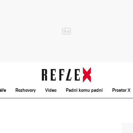
áře
Rozhovory
Video
Padni komu padni
Prostor X