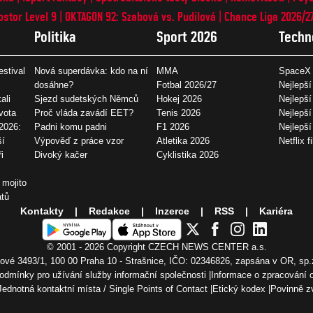
ostor Level 9
OKTAGON 92: Szabová vs. Pudilová
Chance Liga 2026/2
Politika
Sport 2026
Techn
estival
Nová superdávka: kdo na ní
MMA
SpaceX 
dosáhne?
Fotbal 2026/27
Nejlepší
ali
Sjezd sudetských Němců
Hokej 2026
Nejlepší
vota
Proč vláda zavádí EET?
Tenis 2026
Nejlepší
2026:
Padni komu padni
F1 2026
Nejlepš
ší
Výpověď z práce vzor
Atletika 2026
Netflix f
i
Divoký kačer
Cyklistika 2026
 mojito
átů
Kontakty
Redakce
Inzerce
RSS
Kariéra
© 2001 - 2026 Copyright
CZECH NEWS CENTER a.s.
vé 3493/1, 100 00 Praha 10 - Strašnice, IČO: 02346826, zapsána v OR, sp.
odmínky pro užívání služby informační společnosti
Informace o zpracování 
Jednotná kontaktní místa / Single Points of Contact
Etický kodex
Povinně z