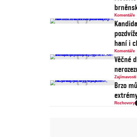
brněnsk
Komentáře
Kandida
pozdviže
haní i c
Komentáře
Věčné d
nerozez
Zajímavosti
Brzo mů
extrémy
Rozhovory