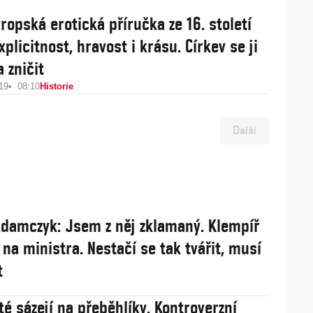
ropská erotická příručka ze 16. století
xplicitnost, hravost i krásu. Církev se ji
 zničit
19
08:10
Historie
Další
damczyk: Jsem z něj zklamaný. Klempíř
 na ministra. Nestačí se tak tvářit, musí
t
té sázejí na přeběhlíky. Kontroverzní