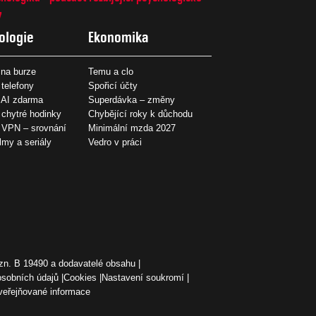
7
ologie
Ekonomika
na burze
Temu a clo
 telefony
Spořicí účty
 AI zdarma
Superdávka – změny
 chytré hodinky
Chybějící roky k důchodu
í VPN – srovnání
Minimální mzda 2027
ilmy a seriály
Vedro v práci
zn. B 19490 a dodavatelé obsahu
osobních údajů
Cookies
Nastavení soukromí
veřejňované informace