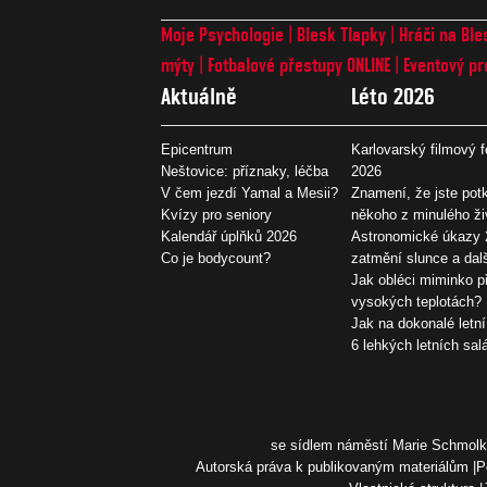
Moje Psychologie
Blesk Tlapky
Hráči na Ble
mýty
Fotbalové přestupy ONLINE
Eventový pr
Aktuálně
Léto 2026
Epicentrum
Karlovarský filmový f
Neštovice: příznaky, léčba
2026
V čem jezdí Yamal a Mesii?
Znamení, že jste potk
Kvízy pro seniory
někoho z minulého ži
Kalendář úplňků 2026
Astronomické úkazy 
Co je bodycount?
zatmění slunce a dal
Jak obléci miminko př
vysokých teplotách?
Jak na dokonalé letní
6 lehkých letních sal
se sídlem náměstí Marie Schmolko
Autorská práva k publikovaným materiálům
P