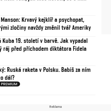
 Manson: Krvavý kejklíř a psychopat,
vými zločiny navždy změnil tvář Ameriky
 Kuba 19. století v barvě. Jak vypadal
ý ráj před příchodem diktátora Fidela
ý: Ruská raketa v Polsku. Babiš za ním
co dál?