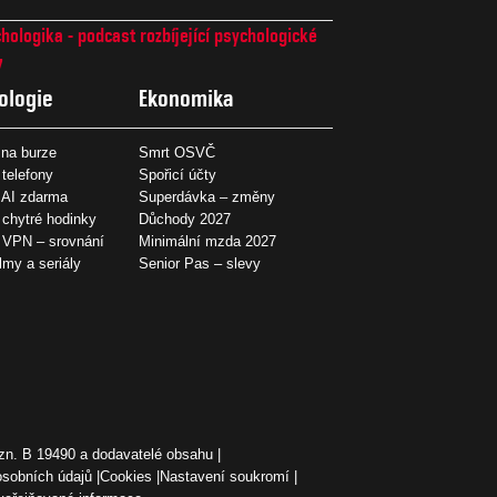
hologika - podcast rozbíjející psychologické
7
ologie
Ekonomika
na burze
Smrt OSVČ
 telefony
Spořicí účty
 AI zdarma
Superdávka – změny
 chytré hodinky
Důchody 2027
í VPN – srovnání
Minimální mzda 2027
ilmy a seriály
Senior Pas – slevy
zn. B 19490 a dodavatelé obsahu
osobních údajů
Cookies
Nastavení soukromí