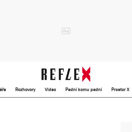
áře
Rozhovory
Video
Padni komu padni
Prostor X