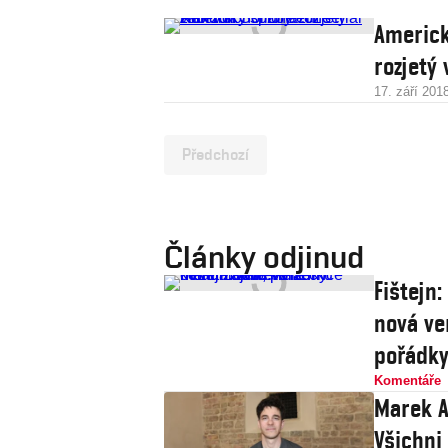
Americk
rozjetý 
17. září 201
Předchozí
Články odjinud
Fištejn
nová ve
pořádk
Komentáře
Marek A
Všichni