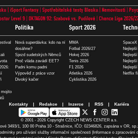
sku
iSport Fantasy
Spotřebitelské testy Blesku
Nemovitosti
Psyc
ostor Level 9
OKTAGON 92: Szabová vs. Pudilová
Chance Liga 2026/2
Politika
Sport 2026
Techn
estival
Nová superdávka: kdo na ní
MMA
SpaceX 
dosáhne?
Fotbal 2026/27
Nejlepší
ali
Sjezd sudetských Němců
Hokej 2026
Nejlepší
vota
Proč vláda zavádí EET?
Tenis 2026
Nejlepší
2026:
Padni komu padni
F1 2026
Nejlepš
ší
Výpověď z práce vzor
Atletika 2026
Netflix f
i
Divoký kačer
Cyklistika 2026
 mojito
átů
Kontakty
Redakce
Inzerce
RSS
Kariéra
© 2001 - 2026 Copyright
CZECH NEWS CENTER a.s.
vé 3493/1, 100 00 Praha 10 - Strašnice, IČO: 02346826, zapsána v OR, sp.
odmínky pro užívání služby informační společnosti
Informace o zpracování 