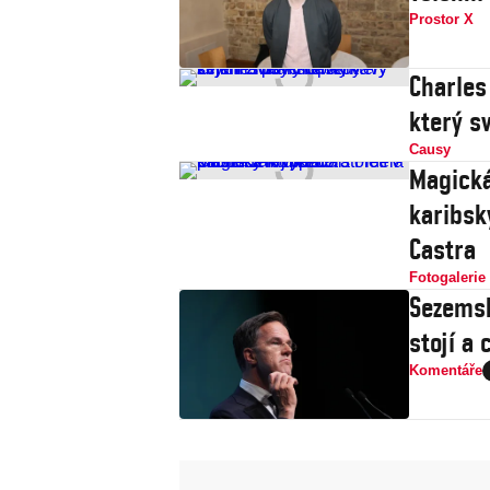
Prostor X
Charles
který s
Causy
Magická
karibsk
Castra
Fotogalerie
Sezemsk
stojí a 
Komentáře