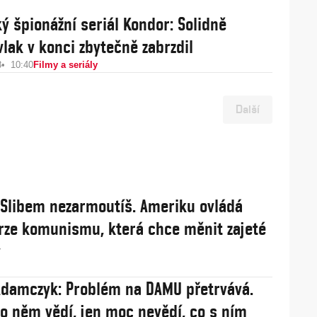
ý špionážní seriál Kondor: Solidně
vlak v konci zbytečně zabrzdil
8
10:40
Filmy a seriály
Další
: Slibem nezarmoutíš. Ameriku ovládá
rze komunismu, která chce měnit zajeté
y
damczyk: Problém na DAMU přetrvává.
 o něm vědí, jen moc nevědí, co s ním