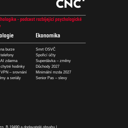
hologika - podcast rozbíjející psychologické
7
ologie
Ekonomika
na burze
Smrt OSVČ
 telefony
Spořicí účty
 AI zdarma
Superdávka – změny
 chytré hodinky
Důchody 2027
í VPN – srovnání
Minimální mzda 2027
ilmy a seriály
Senior Pas – slevy
zn. B 19490 a dodavatelé obsahu