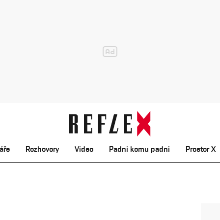
áře
Rozhovory
Video
Padni komu padni
Prostor X