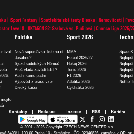
sku
iSport Fantasy
Spotřebitelské testy Blesku
Nemovitosti
Psyc
ostor Level 9
OKTAGON 92: Szabová vs. Pudilová
Chance Liga 2026/2
Politika
Sport 2026
Techn
estival
Nová superdávka: kdo na ní
MMA
SpaceX 
dosáhne?
Fotbal 2026/27
Nejlepší
ali
Sjezd sudetských Němců
Hokej 2026
Nejlepší
vota
Proč vláda zavádí EET?
Tenis 2026
Nejlepší
2026:
Padni komu padni
F1 2026
Nejlepš
ší
Výpověď z práce vzor
Atletika 2026
Netflix f
i
Divoký kačer
Cyklistika 2026
 mojito
átů
Kontakty
Redakce
Inzerce
RSS
Kariéra
© 2001 - 2026 Copyright
CZECH NEWS CENTER a.s.
vé 3493/1, 100 00 Praha 10 - Strašnice, IČO: 02346826, zapsána v OR, sp.