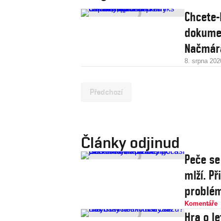
Chcete-
dokumen
Načmár
8. srpna 202
Předchozí
Články odjinud
Peče se
mlží. P
problé
Komentáře
Hra o le