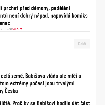
li prchat před démony, padělání
tů není dobrý nápad, napovídá komiks
anec
0
15:30
Kultura
Další
 celá země, Babišova vláda ale mlčí a
řitom extrémy počasí jsou trvalými
my Česka
tiště. Proč by se Babišovi hodilo dát část