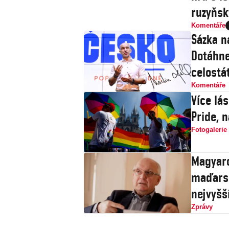
ruzyňsk
Komentáře
Sázka n
Dotáhne
celostát
Komentáře
Více lá
Pride, 
Fotogalerie
Magyaro
maďarsk
nejvyšš
Zprávy