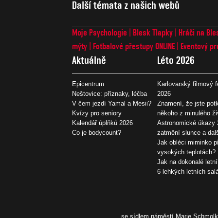
Další témata z našich webů
Moje Psychologie
Blesk Tlapky
Hráči na Ble
mýty
Fotbalové přestupy ONLINE
Eventový pr
Aktuálně
Léto 2026
Epicentrum
Karlovarský filmový f
Neštovice: příznaky, léčba
2026
V čem jezdí Yamal a Mesii?
Znamení, že jste potk
Kvízy pro seniory
někoho z minulého ži
Kalendář úplňků 2026
Astronomické úkazy 
Co je bodycount?
zatmění slunce a dal
Jak obléci miminko př
vysokých teplotách?
Jak na dokonalé letní
6 lehkých letních sal
se sídlem náměstí Marie Schmolko