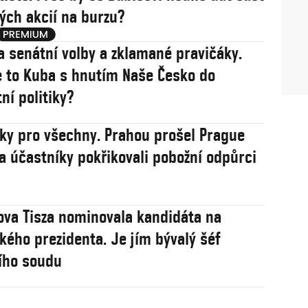
ých akcií na burzu?
a senátní volby a zklamané pravičáky.
 to Kuba s hnutím Naše Česko do
ní politiky?
sky pro všechny. Prahou prošel Prague
na účastníky pokřikovali pobožní odpůrci
va Tisza nominovala kandidáta na
ého prezidenta. Je jím bývalý šéf
ího soudu