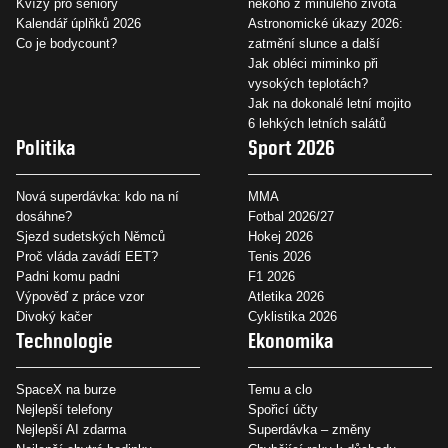
Kvízy pro seniory
někoho z minulého života
Kalendář úplňků 2026
Astronomické úkazy 2026:
Co je bodycount?
zatmění slunce a další
Jak obléci miminko při
vysokých teplotách?
Jak na dokonalé letní mojito
6 lehkých letních salátů
Politika
Sport 2026
Nová superdávka: kdo na ní
MMA
dosáhne?
Fotbal 2026/27
Sjezd sudetských Němců
Hokej 2026
Proč vláda zavádí EET?
Tenis 2026
Padni komu padni
F1 2026
Výpověď z práce vzor
Atletika 2026
Divoký kačer
Cyklistika 2026
Technologie
Ekonomika
SpaceX na burze
Temu a clo
Nejlepší telefony
Spořicí účty
Nejlepší AI zdarma
Superdávka – změny