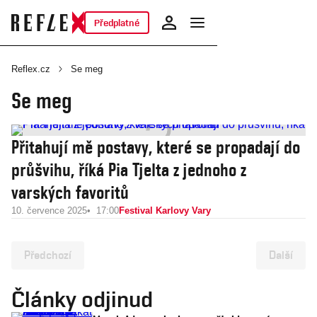
Předplatné
Reflex.cz
Se meg
Se meg
Přitahují mě postavy, které se propadají do
průšvihu, říká Pia Tjelta z jednoho z
varských favoritů
10. července 2025
17:00
Festival Karlovy Vary
Předchozí
Další
Články odjinud