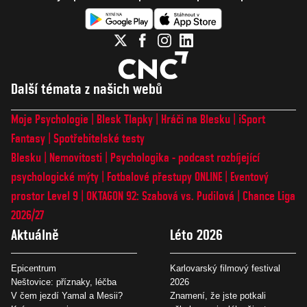
Další témata z našich webů
Moje Psychologie
Blesk Tlapky
Hráči na Blesku
iSport
Fantasy
Spotřebitelské testy
Blesku
Nemovitosti
Psychologika - podcast rozbíjející
psychologické mýty
Fotbalové přestupy ONLINE
Eventový
prostor Level 9
OKTAGON 92: Szabová vs. Pudilová
Chance Liga
2026/27
Aktuálně
Léto 2026
Epicentrum
Karlovarský filmový festival
Neštovice: příznaky, léčba
2026
V čem jezdí Yamal a Mesii?
Znamení, že jste potkali