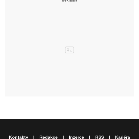
Kontakty
Redakce
Inzerce
RSS
Kariéra