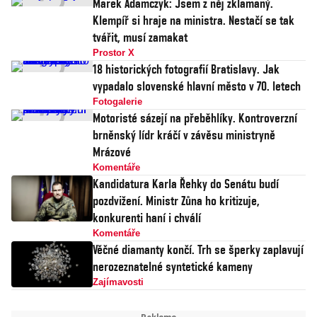
Marek Adamczyk: Jsem z něj zklamaný.
Klempíř si hraje na ministra. Nestačí se tak
tvářit, musí zamakat
Prostor X
18 historických fotografií Bratislavy. Jak
vypadalo slovenské hlavní město v 70. letech
Fotogalerie
Motoristé sázejí na přeběhlíky. Kontroverzní
brněnský lídr kráčí v závěsu ministryně
Mrázové
Komentáře
Kandidatura Karla Řehky do Senátu budí
pozdvižení. Ministr Zůna ho kritizuje,
konkurenti haní i chválí
Komentáře
Věčné diamanty končí. Trh se šperky zaplavují
nerozeznatelné syntetické kameny
Zajímavosti