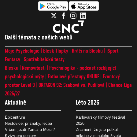
Další témata z našich webů
Moje Psychologie
Blesk Tlapky
Hráči na Blesku
iSport
Fantasy
Spotřebitelské testy
Blesku
Nemovitosti
Psychologika - podcast rozbíjející
psychologické mýty
Fotbalové přestupy ONLINE
Eventový
prostor Level 9
OKTAGON 92: Szabová vs. Pudilová
Chance Liga
2026/27
Aktuálně
Léto 2026
Epicentrum
Karlovarský filmový festival
Neštovice: příznaky, léčba
2026
V čem jezdí Yamal a Mesii?
Znamení, že jste potkali
Kvízy pro seniory
někoho z minulého života