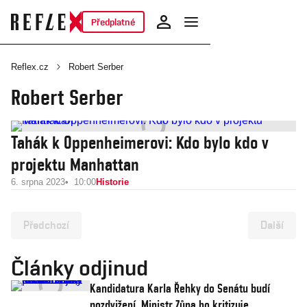
Předplatné
Reflex.cz
Robert Serber
Robert Serber
Tahák k Oppenheimerovi: Kdo bylo kdo v
projektu Manhattan
6. srpna 2023
10:00
Historie
Předchozí
Další
Články odjinud
Kandidatura Karla Řehky do Senátu budí
pozdvižení. Ministr Zůna ho kritizuje,