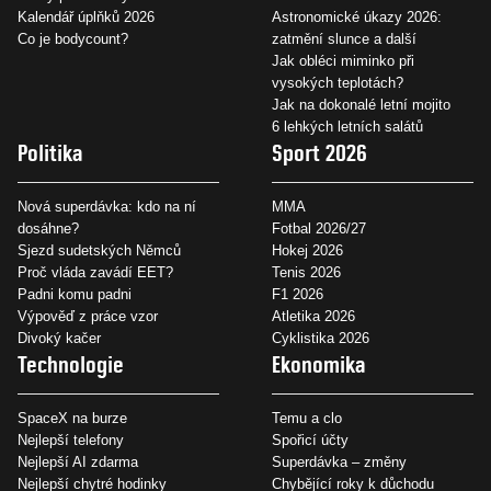
Kalendář úplňků 2026
Astronomické úkazy 2026:
Co je bodycount?
zatmění slunce a další
Jak obléci miminko při
vysokých teplotách?
Jak na dokonalé letní mojito
6 lehkých letních salátů
Politika
Sport 2026
Nová superdávka: kdo na ní
MMA
dosáhne?
Fotbal 2026/27
Sjezd sudetských Němců
Hokej 2026
Proč vláda zavádí EET?
Tenis 2026
Padni komu padni
F1 2026
Výpověď z práce vzor
Atletika 2026
Divoký kačer
Cyklistika 2026
Technologie
Ekonomika
SpaceX na burze
Temu a clo
Nejlepší telefony
Spořicí účty
Nejlepší AI zdarma
Superdávka – změny
Nejlepší chytré hodinky
Chybějící roky k důchodu