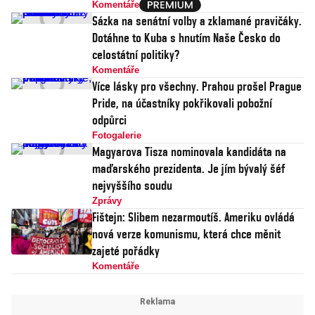
Komentáře
Sázka na senátní volby a zklamané pravičáky.
Dotáhne to Kuba s hnutím Naše Česko do
celostátní politiky?
Komentáře
Více lásky pro všechny. Prahou prošel Prague
Pride, na účastníky pokřikovali pobožní
odpůrci
Fotogalerie
Magyarova Tisza nominovala kandidáta na
maďarského prezidenta. Je jím bývalý šéf
nejvyššího soudu
Zprávy
Fištejn: Slibem nezarmoutíš. Ameriku ovládá
nová verze komunismu, která chce měnit
zajeté pořádky
Komentáře