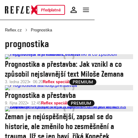
Předplatné
Reflex.cz
Prognostika
prognostika
Prognostika a přestavba: Jak vznikl a co
způsobil nejslavnější text Miloše Zemana
3. ledna 2023
06:20
Reflex speciál
Prognostika a přestavba
9. října 2022
12:45
Reflex speciál
Zeman je nejúspěšnější, zapsal se do
historie, ale změnilo ho zesměšnění a
trauma. Už se jen baví, říká Kopeček