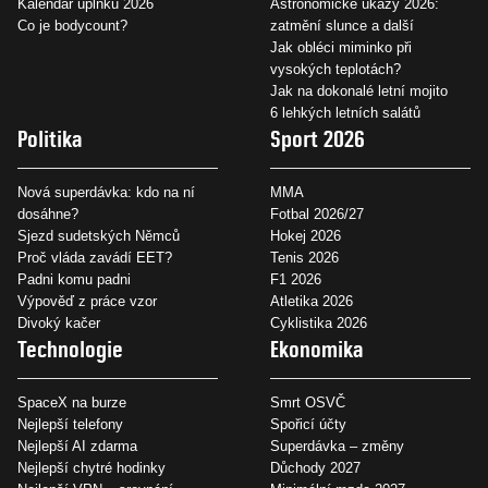
Kalendář úplňků 2026
Astronomické úkazy 2026:
Co je bodycount?
zatmění slunce a další
Jak obléci miminko při
vysokých teplotách?
Jak na dokonalé letní mojito
6 lehkých letních salátů
Politika
Sport 2026
Nová superdávka: kdo na ní
MMA
dosáhne?
Fotbal 2026/27
Sjezd sudetských Němců
Hokej 2026
Proč vláda zavádí EET?
Tenis 2026
Padni komu padni
F1 2026
Výpověď z práce vzor
Atletika 2026
Divoký kačer
Cyklistika 2026
Technologie
Ekonomika
SpaceX na burze
Smrt OSVČ
Nejlepší telefony
Spořicí účty
Nejlepší AI zdarma
Superdávka – změny
Nejlepší chytré hodinky
Důchody 2027