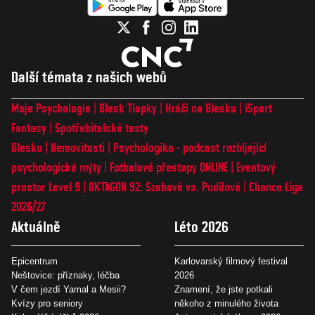
Další témata z našich webů
Moje Psychologie
Blesk Tlapky
Hráči na Blesku
iSport
Fantasy
Spotřebitelské testy
Blesku
Nemovitosti
Psychologika - podcast rozbíjející
psychologické mýty
Fotbalové přestupy ONLINE
Eventový
prostor Level 9
OKTAGON 92: Szabová vs. Pudilová
Chance Liga
2026/27
Aktuálně
Léto 2026
Epicentrum
Karlovarský filmový festival
Neštovice: příznaky, léčba
2026
V čem jezdí Yamal a Mesii?
Znamení, že jste potkali
Kvízy pro seniory
někoho z minulého života