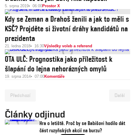
5. srpna 2019
06:00
Prostor X
Kdy se Zeman a Drahoš ženili a jak to měli s
KSČ? Projděte si životní dráhy kandidátů na
prezidenta
21. ledna 2018
16:30
Výsledky voleb a referend
OTA ULČ: Prognostika jako příležitost k
šlapání do lejna nehorázných omylů
19. srpna 2014
07:00
Komentáře
Předchozí
Další
Články odjinud
Hra o letiště. Proč by se Babišovi hodilo dát
část ruzyňských akcií na burzu?