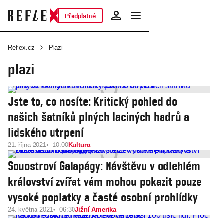
Předplatné
Reflex.cz
Plazi
plazi
Jste to, co nosíte: Kritický pohled do
našich šatníků plných laciných hadrů a
lidského utrpení
21. října 2021
10:00
Kultura
Souostroví Galapágy: Návštěvu v odlehlém
království zvířat vám mohou pokazit pouze
vysoké poplatky a časté osobní prohlídky
24. května 2021
06:30
Jižní Amerika