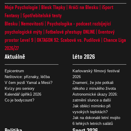
Moje Psychologie
Blesk Tlapky
Hráči na Blesku
iSport
Fantasy
Spotřebitelské testy
Blesku
Nemovitosti
Psychologika - podcast rozbíjející
psychologické mýty
Fotbalové přestupy ONLINE
Eventový
prostor Level 9
OKTAGON 92: Szabová vs. Pudilová
Chance Liga
2026/27
Aktuálně
Léto 2026
Epicentrum
Karlovarský filmový festival
Neštovice: příznaky, léčba
2026
V čem jezdí Yamal a Mesii?
Znamení, že jste potkali
Kvízy pro seniory
někoho z minulého života
Kalendář úplňků 2026
Astronomické úkazy 2026:
Co je bodycount?
zatmění slunce a další
Jak obléci miminko při
vysokých teplotách?
Jak na dokonalé letní mojito
6 lehkých letních salátů
Politika
Sport 2026