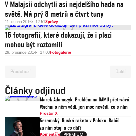
V Malajsii odchytli asi nejdelšího hada na
světě. Má prý 8 metrů a čtvrt tuny
11. dubna 2016
12:51
Zprávy
16 fotografií, které dokazují, že i plazi
mohou být roztomilí
29. prosince 2014
17:00
Fotogalerie
Předchozí
Další
Články odjinud
Marek Adamczyk: Problém na DAMU přetrvává.
Všichni o něm vědí, jen moc nevědí, co s ním
Prostor X
Sezemský: Ruská raketa v Polsku. Babiš
za ním stojí a co dál?
Komentáře