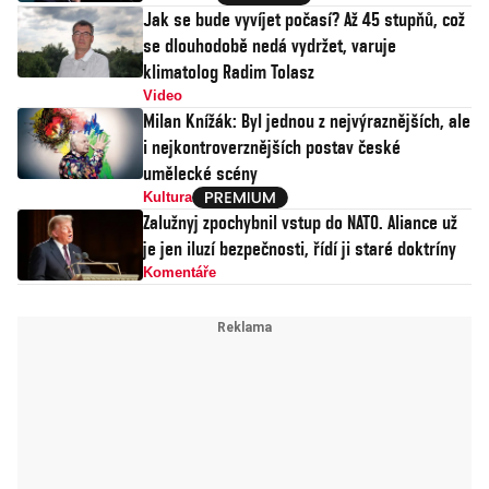
Jak se bude vyvíjet počasí? Až 45 stupňů, což
se dlouhodobě nedá vydržet, varuje
klimatolog Radim Tolasz
Video
Milan Knížák: Byl jednou z nejvýraznějších, ale
i nejkontroverznějších postav české
umělecké scény
Kultura
Zalužnyj zpochybnil vstup do NATO. Aliance už
je jen iluzí bezpečnosti, řídí ji staré doktríny
Komentáře