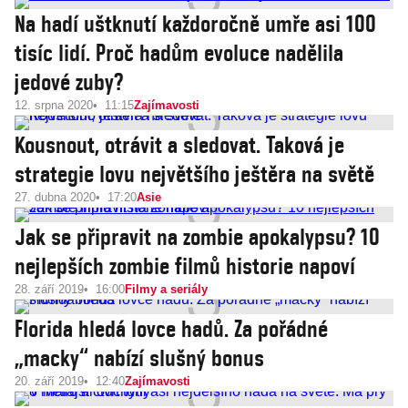
Na hadí uštknutí každoročně umře asi 100
tisíc lidí. Proč hadům evoluce nadělila
jedové zuby?
12. srpna 2020
11:15
Zajímavosti
Kousnout, otrávit a sledovat. Taková je
strategie lovu největšího ještěra na světě
27. dubna 2020
17:20
Asie
Jak se připravit na zombie apokalypsu? 10
nejlepších zombie filmů historie napoví
28. září 2019
16:00
Filmy a seriály
Florida hledá lovce hadů. Za pořádné
„macky“ nabízí slušný bonus
20. září 2019
12:40
Zajímavosti