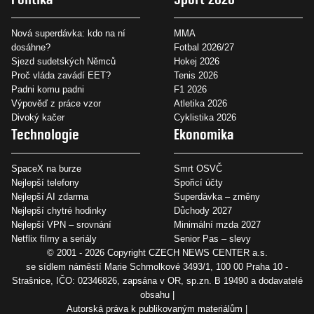
Nová superdávka: kdo na ní
MMA
dosáhne?
Fotbal 2026/27
Sjezd sudetských Němců
Hokej 2026
Proč vláda zavádí EET?
Tenis 2026
Padni komu padni
F1 2026
Výpověď z práce vzor
Atletika 2026
Divoký kačer
Cyklistika 2026
Technologie
Ekonomika
SpaceX na burze
Smrt OSVČ
Nejlepší telefony
Spořicí účty
Nejlepší AI zdarma
Superdávka – změny
Nejlepší chytré hodinky
Důchody 2027
Nejlepší VPN – srovnání
Minimální mzda 2027
Netflix filmy a seriály
Senior Pas – slevy
© 2001 - 2026 Copyright
CZECH NEWS CENTER a.s.
se sídlem náměstí Marie Schmolkové 3493/1, 100 00 Praha 10 -
Strašnice, IČO: 02346826, zapsána v OR, sp.zn. B 19490 a dodavatelé
obsahu
Autorská práva k publikovaným materiálům